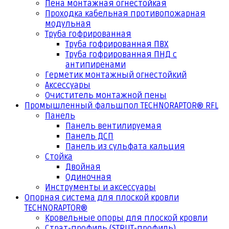
Пена монтажная огнестойкая
Проходка кабельная противопожарная
модульная
Труба гофрированная
Труба гофрированная ПВХ
Труба гофрированная ПНД с
антипиренами
Герметик монтажный огнестойкий
Аксессуары
Очиститель монтажной пены
Промышленный фальшпол TECHNORAPTOR® RFL
Панель
Панель вентилируемая
Панель ДСП
Панель из сульфата кальция
Стойка
Двойная
Одиночная
Инструменты и аксессуары
Опорная система для плоской кровли
TECHNORAPTOR®
Кровельные опоры для плоской кровли
Страт-профиль (STRUT-профиль)