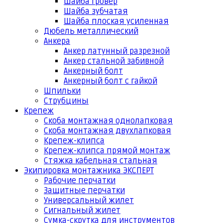
Шайба гровер
Шайба зубчатая
Шайба плоская усиленная
Дюбель металлический
Анкера
Анкер латунный разрезной
Анкер стальной забивной
Анкерный болт
Анкерный болт с гайкой
Шпильки
Струбцины
Крепеж
Скоба монтажная однолапковая
Скоба монтажная двухлапковая
Крепеж-клипса
Крепеж-клипса прямой монтаж
Стяжка кабельная стальная
Экипировка монтажника ЭКСПЕРТ
Рабочие перчатки
Защитные перчатки
Универсальный жилет
Сигнальный жилет
Сумка-скрутка для инструментов