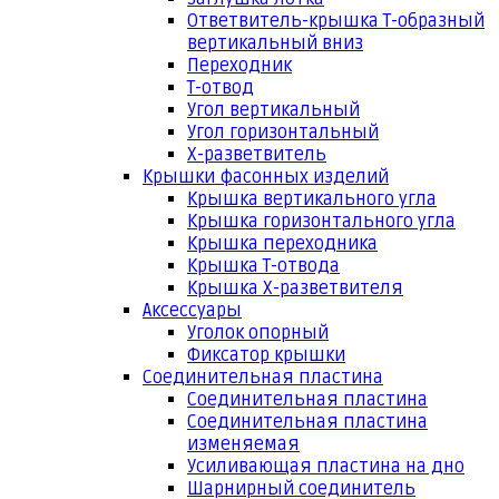
Ответвитель-крышка Т-образный
вертикальный вниз
Переходник
Т-отвод
Угол вертикальный
Угол горизонтальный
Х-разветвитель
Крышки фасонных изделий
Крышка вертикального угла
Крышка горизонтального угла
Крышка переходника
Крышка Т-отвода
Крышка Х-разветвителя
Аксессуары
Уголок опорный
Фиксатор крышки
Соединительная пластина
Соединительная пластина
Соединительная пластина
изменяемая
Усиливающая пластина на дно
Шарнирный соединитель