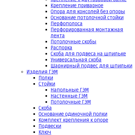
Крепление приварное
Опора для консолей без опоры
Основание потолочной стойки
Перфополоса
Перфорированная монтажная
лента
Потолочные скобы
Распорка
Скоба для подвеса на шпильке
Универсальная скоба
Шарнирный подвес для шпильки
Изделия ГЭМ
Полки
Стойки
Напольные ГЭМ
Настенные ГЭМ
Потолочные ГЭМ
Скоба
Основание одиночной полки
Комплект крепления к опоре
Подвески
Ключ