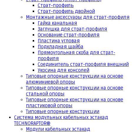
Страт-профиль
Страт-профиль двойной
Монтажные аксессуары для страт-профиля
Гайка канальная
Заглушка для страт-профиля
Основание страт-профиля
Пластина угловая
Подкладная шайба
Прямоугольная скоба для страт-
профиля
Соединитель страт-профиля внешний
Укосина для консолей
Типовые опорные конструкции на основе
алюминиевой опоры
Типовые опорные конструкции на основе
стальной опоры
Типовые опорные конструкции на основе
пластиковой опоры
Типовые опорные конструкции
Система модульных кабельных эстакад
TECHNORAPTOR®
Модули кабельных эстакад