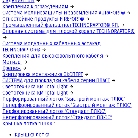
Изделия ГЭМ
Крепления к ограждениям
Система молниезащиты и заземления AURAFORT®
Огнестойкие продукты FIREFORT®
Промышленный фальшпол TECHNORAPTOR® RFL
Опорная система для плоской кровли TECHNORAPTOR®
Система модульных кабельных эстакад
TECHNORAPTOR®
Крепления для высоковольтного кабеля
Метизы
Крепеж
Экипировка монтажника ЭКСПЕРТ
СИСТЕМА для прокладки кабеля серии ПЛАСТ
Светотехника КМ Total Light
Светотехника КМ Total Light
Перфорированный лоток "Быстрый монтаж ПЛЮС"
Неперфорированный лоток "Быстрый монтаж ПЛЮС"
Перфорированный лоток "Стандарт ПЛЮС"
Неперфорированный лоток "Стандарт ПЛЮС"
Крышка лотка "ПЛЮС"
Крышка лотка