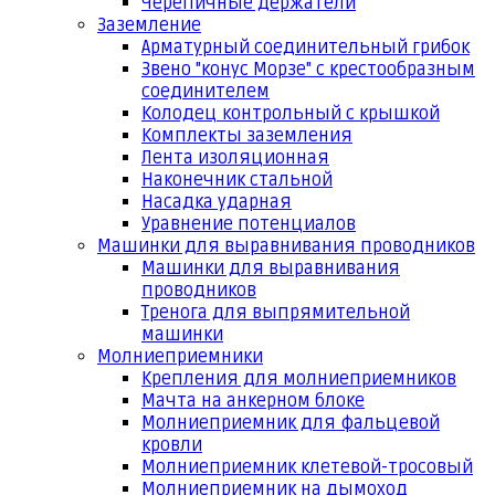
Черепичные держатели
Заземление
Арматурный соединительный грибок
Звено "конус Морзе" с крестообразным
соединителем
Колодец контрольный с крышкой
Комплекты заземления
Лента изоляционная
Наконечник стальной
Насадка ударная
Уравнение потенциалов
Машинки для выравнивания проводников
Машинки для выравнивания
проводников
Тренога для выпрямительной
машинки
Молниеприемники
Крепления для молниеприемников
Мачта на анкерном блоке
Молниеприемник для фальцевой
кровли
Молниеприемник клетевой-тросовый
Молниеприемник на дымоход