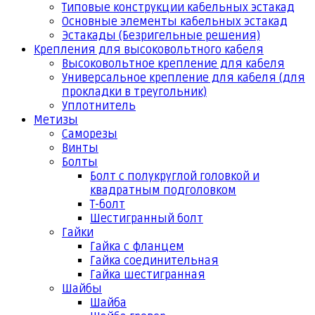
Типовые конструкции кабельных эстакад
Основные элементы кабельных эстакад
Эстакады (Безригельные решения)
Крепления для высоковольтного кабеля
Высоковольтное крепление для кабеля
Универсальное крепление для кабеля (для
прокладки в треугольник)
Уплотнитель
Метизы
Саморезы
Винты
Болты
Болт с полукруглой головкой и
квадратным подголовком
Т-болт
Шестигранный болт
Гайки
Гайка с фланцем
Гайка соединительная
Гайка шестигранная
Шайбы
Шайба