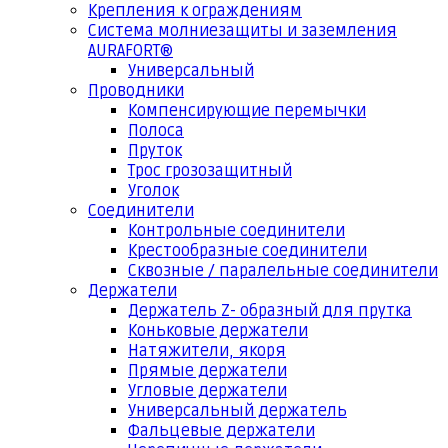
Крепления к ограждениям
Система молниезащиты и заземления
AURAFORT®
Универсальный
Проводники
Компенсирующие перемычки
Полоса
Пруток
Трос грозозащитный
Уголок
Соединители
Контрольные соединители
Крестообразные соединители
Сквозные / паралельные соединители
Держатели
Держатель Z- образный для прутка
Коньковые держатели
Натяжители, якоря
Прямые держатели
Угловые держатели
Универсальный держатель
Фальцевые держатели