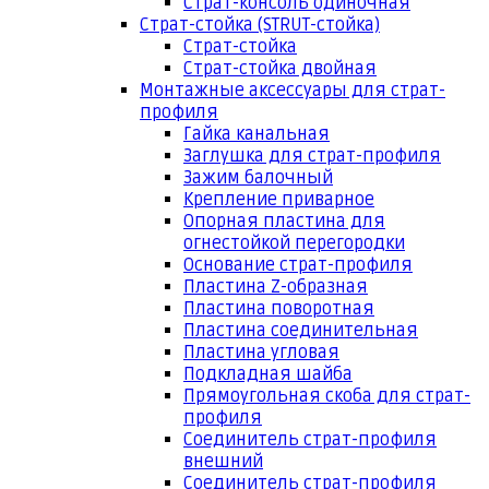
Страт-консоль одиночная
Страт-стойка (STRUT-стойка)
Страт-стойка
Страт-стойка двойная
Монтажные аксессуары для страт-
профиля
Гайка канальная
Заглушка для страт-профиля
Зажим балочный
Крепление приварное
Опорная пластина для
огнестойкой перегородки
Основание страт-профиля
Пластина Z-образная
Пластина поворотная
Пластина соединительная
Пластина угловая
Подкладная шайба
Прямоугольная скоба для страт-
профиля
Соединитель страт-профиля
внешний
Соединитель страт-профиля