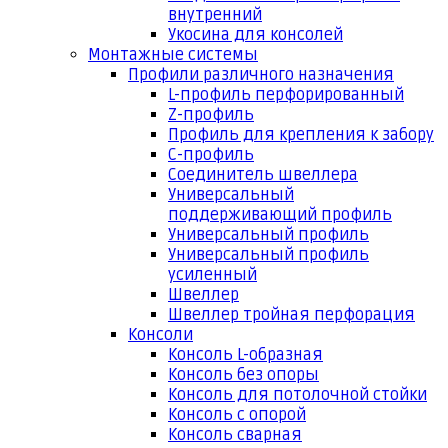
внутренний
Укосина для консолей
Монтажные системы
Профили различного назначения
L-профиль перфорированный
Z-профиль
Профиль для крепления к забору
С-профиль
Соединитель швеллера
Универсальный
поддерживающий профиль
Универсальный профиль
Универсальный профиль
усиленный
Швеллер
Швеллер тройная перфорация
Консоли
Консоль L-образная
Консоль без опоры
Консоль для потолочной стойки
Консоль с опорой
Консоль сварная