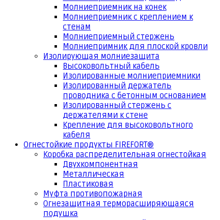
Молниеприемник на конек
Молниеприемник с креплением к
стенам
Молниеприемный стержень
Молниепримник для плоской кровли
Изолирующая молниезащита
Высоковольтный кабель
Изолированные молниеприемники
Изолированный держатель
проводника с бетонным основанием
Изолированный стержень с
держателями к стене
Крепление для высоковольтного
кабеля
Огнестойкие продукты FIREFORT®
Коробка распределительная огнестойкая
Двухкомпонентная
Металлическая
Пластиковая
Муфта противопожарная
Огнезащитная терморасширяющаяся
подушка