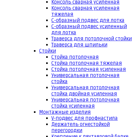
Консоль сварная усиленная
Консоль сварная усиленная
тяжелая
С-образный подвес для лотка
С-образный подвес усиленный
для лотка
Траверса для потолочной стойки
Траверса для шпильки
Стойки
Стойка потолочная
Стойка потолочная тяжелая
Стойка потолочная усиленная
Универсальная потолочная
стойка
Универсальная потолочная
стойка двойная усиленная
Универсальная потолочная
стойка усиленная
Монтажные изделия
V-подвес для профнастила
Держатель огнестойкой
перегородки
Крепление к двутавровой балке