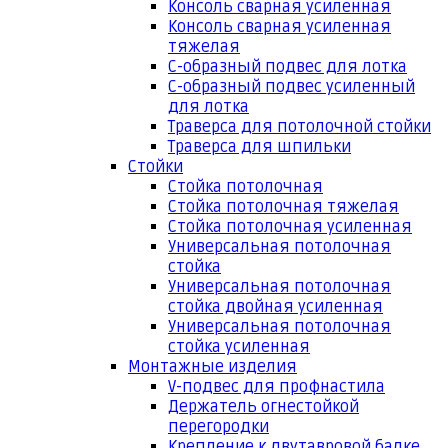
Консоль сварная усиленная
Консоль сварная усиленная
тяжелая
С-образный подвес для лотка
С-образный подвес усиленный
для лотка
Траверса для потолочной стойки
Траверса для шпильки
Стойки
Стойка потолочная
Стойка потолочная тяжелая
Стойка потолочная усиленная
Универсальная потолочная
стойка
Универсальная потолочная
стойка двойная усиленная
Универсальная потолочная
стойка усиленная
Монтажные изделия
V-подвес для профнастила
Держатель огнестойкой
перегородки
Крепление к двутавровой балке