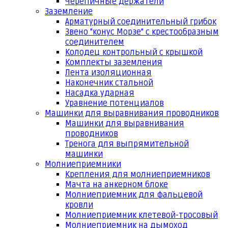
Черепичные держатели
Заземление
Арматурный соединительный грибок
Звено "конус Морзе" с крестообразным
соединителем
Колодец контрольный с крышкой
Комплекты заземления
Лента изоляционная
Наконечник стальной
Насадка ударная
Уравнение потенциалов
Машинки для выравнивания проводников
Машинки для выравнивания
проводников
Тренога для выпрямительной
машинки
Молниеприемники
Крепления для молниеприемников
Мачта на анкерном блоке
Молниеприемник для фальцевой
кровли
Молниеприемник клетевой-тросовый
Молниеприемник на дымоход