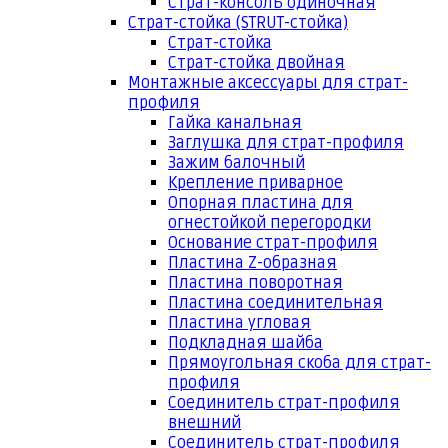
Страт-консоль одиночная
Страт-стойка (STRUT-стойка)
Страт-стойка
Страт-стойка двойная
Монтажные аксессуары для страт-
профиля
Гайка канальная
Заглушка для страт-профиля
Зажим балочный
Крепление приварное
Опорная пластина для
огнестойкой перегородки
Основание страт-профиля
Пластина Z-образная
Пластина поворотная
Пластина соединительная
Пластина угловая
Подкладная шайба
Прямоугольная скоба для страт-
профиля
Соединитель страт-профиля
внешний
Соединитель страт-профиля