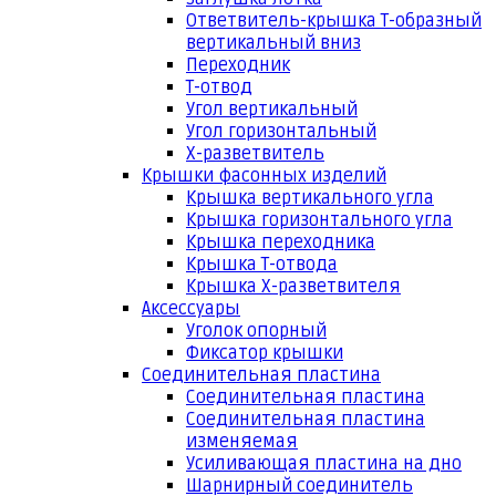
Ответвитель-крышка Т-образный
вертикальный вниз
Переходник
Т-отвод
Угол вертикальный
Угол горизонтальный
Х-разветвитель
Крышки фасонных изделий
Крышка вертикального угла
Крышка горизонтального угла
Крышка переходника
Крышка Т-отвода
Крышка Х-разветвителя
Аксессуары
Уголок опорный
Фиксатор крышки
Соединительная пластина
Соединительная пластина
Соединительная пластина
изменяемая
Усиливающая пластина на дно
Шарнирный соединитель