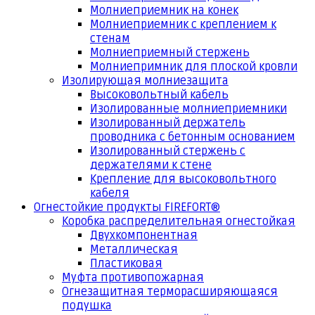
Молниеприемник на конек
Молниеприемник с креплением к
стенам
Молниеприемный стержень
Молниепримник для плоской кровли
Изолирующая молниезащита
Высоковольтный кабель
Изолированные молниеприемники
Изолированный держатель
проводника с бетонным основанием
Изолированный стержень с
держателями к стене
Крепление для высоковольтного
кабеля
Огнестойкие продукты FIREFORT®
Коробка распределительная огнестойкая
Двухкомпонентная
Металлическая
Пластиковая
Муфта противопожарная
Огнезащитная терморасширяющаяся
подушка