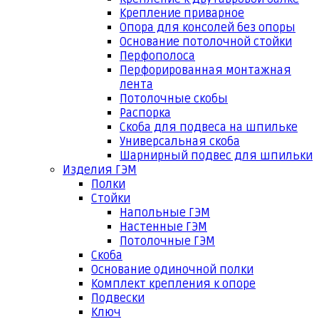
Крепление приварное
Опора для консолей без опоры
Основание потолочной стойки
Перфополоса
Перфорированная монтажная
лента
Потолочные скобы
Распорка
Скоба для подвеса на шпильке
Универсальная скоба
Шарнирный подвес для шпильки
Изделия ГЭМ
Полки
Стойки
Напольные ГЭМ
Настенные ГЭМ
Потолочные ГЭМ
Скоба
Основание одиночной полки
Комплект крепления к опоре
Подвески
Ключ