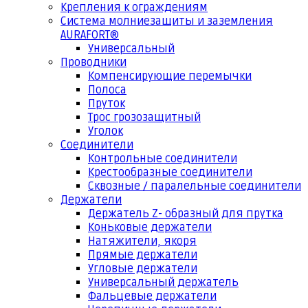
Крепления к ограждениям
Система молниезащиты и заземления
AURAFORT®
Универсальный
Проводники
Компенсирующие перемычки
Полоса
Пруток
Трос грозозащитный
Уголок
Соединители
Контрольные соединители
Крестообразные соединители
Сквозные / паралельные соединители
Держатели
Держатель Z- образный для прутка
Коньковые держатели
Натяжители, якоря
Прямые держатели
Угловые держатели
Универсальный держатель
Фальцевые держатели