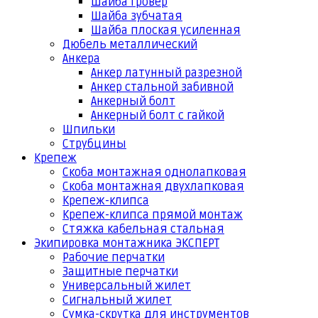
Шайба гровер
Шайба зубчатая
Шайба плоская усиленная
Дюбель металлический
Анкера
Анкер латунный разрезной
Анкер стальной забивной
Анкерный болт
Анкерный болт с гайкой
Шпильки
Струбцины
Крепеж
Скоба монтажная однолапковая
Скоба монтажная двухлапковая
Крепеж-клипса
Крепеж-клипса прямой монтаж
Стяжка кабельная стальная
Экипировка монтажника ЭКСПЕРТ
Рабочие перчатки
Защитные перчатки
Универсальный жилет
Сигнальный жилет
Сумка-скрутка для инструментов