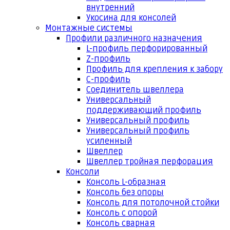
внутренний
Укосина для консолей
Монтажные системы
Профили различного назначения
L-профиль перфорированный
Z-профиль
Профиль для крепления к забору
С-профиль
Соединитель швеллера
Универсальный
поддерживающий профиль
Универсальный профиль
Универсальный профиль
усиленный
Швеллер
Швеллер тройная перфорация
Консоли
Консоль L-образная
Консоль без опоры
Консоль для потолочной стойки
Консоль с опорой
Консоль сварная