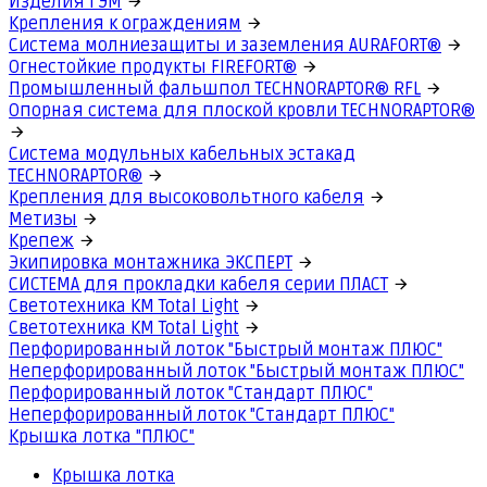
Изделия ГЭМ
Крепления к ограждениям
Система молниезащиты и заземления AURAFORT®
Огнестойкие продукты FIREFORT®
Промышленный фальшпол TECHNORAPTOR® RFL
Опорная система для плоской кровли TECHNORAPTOR®
Система модульных кабельных эстакад
TECHNORAPTOR®
Крепления для высоковольтного кабеля
Метизы
Крепеж
Экипировка монтажника ЭКСПЕРТ
СИСТЕМА для прокладки кабеля серии ПЛАСТ
Светотехника КМ Total Light
Светотехника КМ Total Light
Перфорированный лоток "Быстрый монтаж ПЛЮС"
Неперфорированный лоток "Быстрый монтаж ПЛЮС"
Перфорированный лоток "Стандарт ПЛЮС"
Неперфорированный лоток "Стандарт ПЛЮС"
Крышка лотка "ПЛЮС"
Крышка лотка