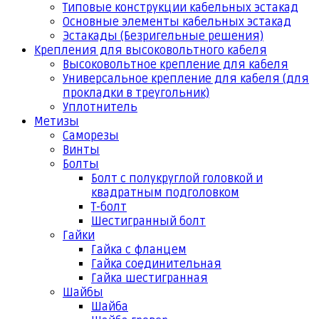
Типовые конструкции кабельных эстакад
Основные элементы кабельных эстакад
Эстакады (Безригельные решения)
Крепления для высоковольтного кабеля
Высоковольтное крепление для кабеля
Универсальное крепление для кабеля (для
прокладки в треугольник)
Уплотнитель
Метизы
Саморезы
Винты
Болты
Болт с полукруглой головкой и
квадратным подголовком
Т-болт
Шестигранный болт
Гайки
Гайка с фланцем
Гайка соединительная
Гайка шестигранная
Шайбы
Шайба