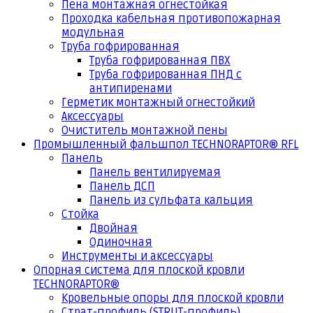
Пена монтажная огнестойкая
Проходка кабельная противопожарная
модульная
Труба гофрированная
Труба гофрированная ПВХ
Труба гофрированная ПНД с
антипиренами
Герметик монтажный огнестойкий
Аксессуары
Очиститель монтажной пены
Промышленный фальшпол TECHNORAPTOR® RFL
Панель
Панель вентилируемая
Панель ДСП
Панель из сульфата кальция
Стойка
Двойная
Одиночная
Инструменты и аксессуары
Опорная система для плоской кровли
TECHNORAPTOR®
Кровельные опоры для плоской кровли
Страт-профиль (STRUT-профиль)