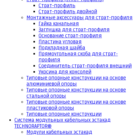
Страт-профиль
Страт-профиль двойной
Монтажные аксессуары для страт-профиля
Гайка канальная
Заглушка для страт-профиля
Основание страт-профиля
Пластина угловая
Подкладная шайба
Прямоугольная скоба для страт-
профиля
Соединитель страт-профиля внешний
Укосина для консолей
Типовые опорные конструкции на основе
алюминиевой опоры
Типовые опорные конструкции на основе
стальной опоры
Типовые опорные конструкции на основе
пластиковой опоры
Типовые опорные конструкции
Система модульных кабельных эстакад
TECHNORAPTOR®
Модули кабельных эстакад