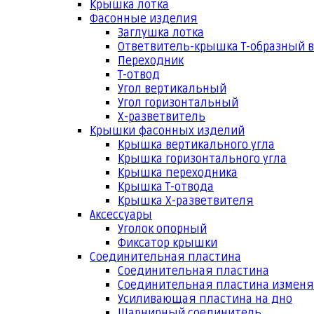
Крышка лотка
Фасонные изделия
Заглушка лотка
Ответвитель-крышка Т-образный 
Переходник
Т-отвод
Угол вертикальный
Угол горизонтальный
Х-разветвитель
Крышки фасонных изделий
Крышка вертикального угла
Крышка горизонтального угла
Крышка переходника
Крышка Т-отвода
Крышка Х-разветвителя
Аксессуары
Уголок опорный
Фиксатор крышки
Соединительная пластина
Соединительная пластина
Соединительная пластина измен
Усиливающая пластина на дно
Шарнирный соединитель