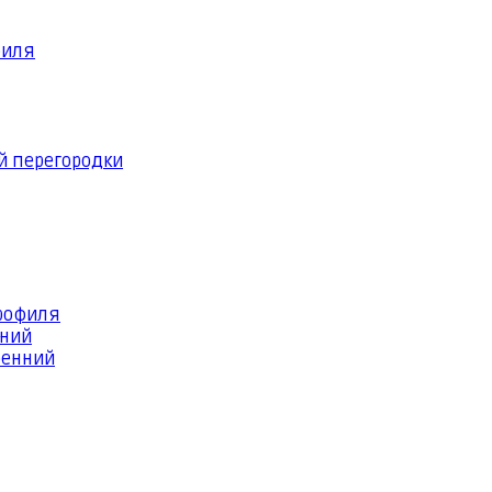
филя
й перегородки
профиля
шний
ренний