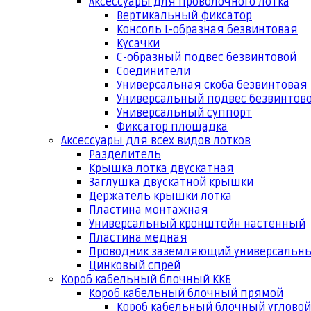
Аксессуары для проволочного лотка
Вертикальный фиксатор
Консоль L-образная безвинтовая
Кусачки
С-образный подвес безвинтовой
Соединители
Универсальная скоба безвинтовая
Универсальный подвес безвинтов
Универсальный суппорт
Фиксатор площадка
Аксессуары для всех видов лотков
Разделитель
Крышка лотка двускатная
Заглушка двускатной крышки
Держатель крышки лотка
Пластина монтажная
Универсальный кронштейн настенный
Пластина медная
Проводник заземляющий универсальн
Цинковый спрей
Короб кабельный блочный ККБ
Короб кабельный блочный прямой
Короб кабельный блочный угловой