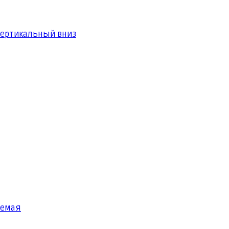
вертикальный вниз
яемая