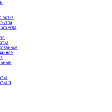
 N
о лотка
о угла
ого угла
еля
отка
рованное
ванное
ка
льный
отка
тка N