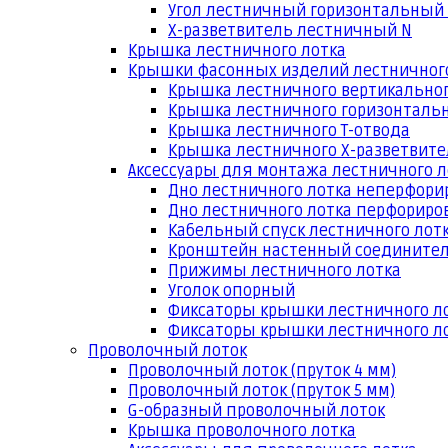
Угол лестничный горизонтальный
Х-разветвитель лестничный N
Крышка лестничного лотка
Крышки фасонных изделий лестничног
Крышка лестничного вертикальног
Крышка лестничного горизонтальн
Крышка лестничного Т-отвода
Крышка лестничного Х-разветвит
Аксессуары для монтажа лестничного л
Дно лестничного лотка неперфори
Дно лестничного лотка перфориро
Кабельный спуск лестничного лот
Кронштейн настенный соедините
Прижимы лестничного лотка
Уголок опорный
Фиксаторы крышки лестничного л
Фиксаторы крышки лестничного ло
Проволочный лоток
Проволочный лоток (пруток 4 мм)
Проволочный лоток (пруток 5 мм)
G-образный проволочный лоток
Крышка проволочного лотка