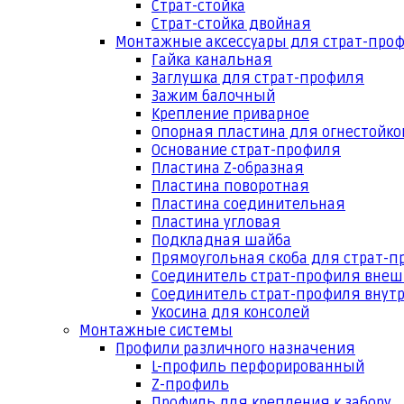
Страт-стойка
Страт-стойка двойная
Монтажные аксессуары для страт-про
Гайка канальная
Заглушка для страт-профиля
Зажим балочный
Крепление приварное
Опорная пластина для огнестойко
Основание страт-профиля
Пластина Z-образная
Пластина поворотная
Пластина соединительная
Пластина угловая
Подкладная шайба
Прямоугольная скоба для страт-
Соединитель страт-профиля вне
Соединитель страт-профиля внут
Укосина для консолей
Монтажные системы
Профили различного назначения
L-профиль перфорированный
Z-профиль
Профиль для крепления к забору