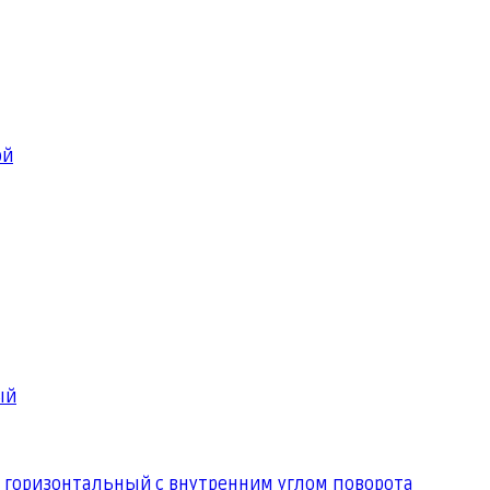
ой
ый
 горизонтальный с внутренним углом поворота