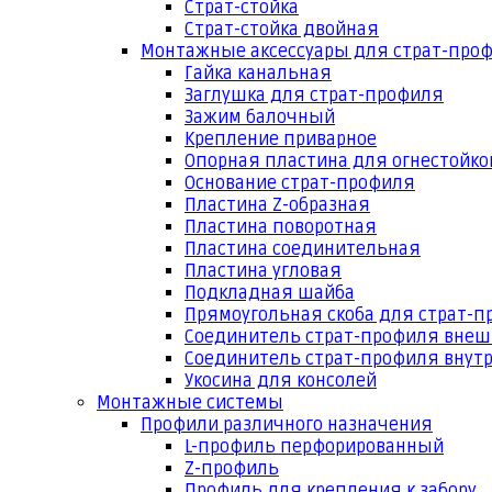
Страт-стойка
Страт-стойка двойная
Монтажные аксессуары для страт-про
Гайка канальная
Заглушка для страт-профиля
Зажим балочный
Крепление приварное
Опорная пластина для огнестойко
Основание страт-профиля
Пластина Z-образная
Пластина поворотная
Пластина соединительная
Пластина угловая
Подкладная шайба
Прямоугольная скоба для страт-
Соединитель страт-профиля вне
Соединитель страт-профиля внут
Укосина для консолей
Монтажные системы
Профили различного назначения
L-профиль перфорированный
Z-профиль
Профиль для крепления к забору