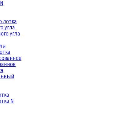
 N
о лотка
о угла
ого угла
еля
отка
рованное
ванное
ка
льный
отка
тка N