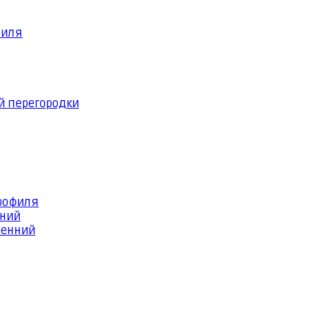
филя
й перегородки
профиля
шний
ренний