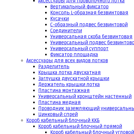
Аксессуары для проволочного лотка
Вертикальный фиксатор
Консоль L-образная безвинтовая
Кусачки
С-образный подвес безвинтовой
Соединители
Универсальная скоба безвинтовая
Универсальный подвес безвинтов
Универсальный суппорт
Фиксатор площадка
Аксессуары для всех видов лотков
Разделитель
Крышка лотка двускатная
Заглушка двускатной крышки
Держатель крышки лотка
Пластина монтажная
Универсальный кронштейн настенный
Пластина медная
Проводник заземляющий универсальн
Цинковый спрей
Короб кабельный блочный ККБ
Короб кабельный блочный прямой
Короб кабельный блочный угловой