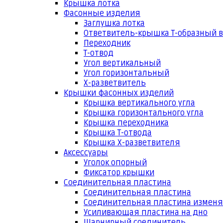
Крышка лотка
Фасонные изделия
Заглушка лотка
Ответвитель-крышка Т-образный 
Переходник
Т-отвод
Угол вертикальный
Угол горизонтальный
Х-разветвитель
Крышки фасонных изделий
Крышка вертикального угла
Крышка горизонтального угла
Крышка переходника
Крышка Т-отвода
Крышка Х-разветвителя
Аксессуары
Уголок опорный
Фиксатор крышки
Соединительная пластина
Соединительная пластина
Соединительная пластина измен
Усиливающая пластина на дно
Шарнирный соединитель