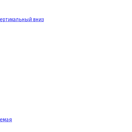
вертикальный вниз
яемая