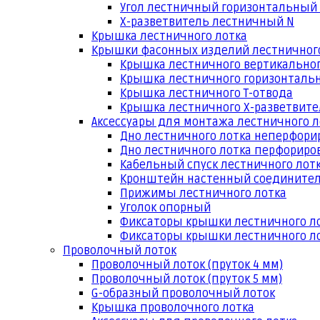
Угол лестничный горизонтальный
Х-разветвитель лестничный N
Крышка лестничного лотка
Крышки фасонных изделий лестничног
Крышка лестничного вертикальног
Крышка лестничного горизонтальн
Крышка лестничного Т-отвода
Крышка лестничного Х-разветвит
Аксессуары для монтажа лестничного л
Дно лестничного лотка неперфори
Дно лестничного лотка перфориро
Кабельный спуск лестничного лот
Кронштейн настенный соедините
Прижимы лестничного лотка
Уголок опорный
Фиксаторы крышки лестничного л
Фиксаторы крышки лестничного ло
Проволочный лоток
Проволочный лоток (пруток 4 мм)
Проволочный лоток (пруток 5 мм)
G-образный проволочный лоток
Крышка проволочного лотка