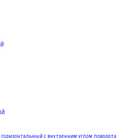
ой
ый
 горизонтальный с внутренним углом поворота