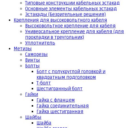
Типовые конструкции кабельных эстакад
Основные элементы кабельных эстакад
Эстакады (Безригельные решения)
Крепления для высоковольтного кабеля
Высоковольтное крепление для кабеля
Универсальное крепление для кабеля (для
прокладки в треугольник)
Уплотнитель
Метизы
Саморезы
Винты
Болты
Болт с полукруглой головкой и
квадратным подголовком
Т-болт
Шестигранный болт
Гайки
Гайка с фланцем
Гайка соединительная
Гайка шестигранная
Шайбы
Шайба