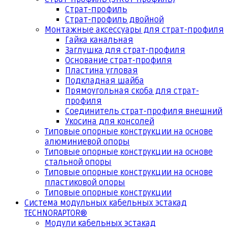
Страт-профиль
Страт-профиль двойной
Монтажные аксессуары для страт-профиля
Гайка канальная
Заглушка для страт-профиля
Основание страт-профиля
Пластина угловая
Подкладная шайба
Прямоугольная скоба для страт-
профиля
Соединитель страт-профиля внешний
Укосина для консолей
Типовые опорные конструкции на основе
алюминиевой опоры
Типовые опорные конструкции на основе
стальной опоры
Типовые опорные конструкции на основе
пластиковой опоры
Типовые опорные конструкции
Система модульных кабельных эстакад
TECHNORAPTOR®
Модули кабельных эстакад