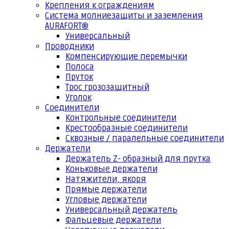
Крепления к ограждениям
Система молниезащиты и заземления
AURAFORT®
Универсальный
Проводники
Компенсирующие перемычки
Полоса
Пруток
Трос грозозащитный
Уголок
Соединители
Контрольные соединители
Крестообразные соединители
Сквозные / паралельные соединители
Держатели
Держатель Z- образный для прутка
Коньковые держатели
Натяжители, якоря
Прямые держатели
Угловые держатели
Универсальный держатель
Фальцевые держатели