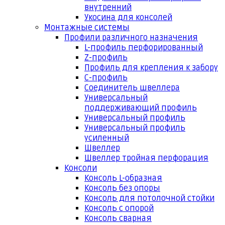
внутренний
Укосина для консолей
Монтажные системы
Профили различного назначения
L-профиль перфорированный
Z-профиль
Профиль для крепления к забору
С-профиль
Соединитель швеллера
Универсальный
поддерживающий профиль
Универсальный профиль
Универсальный профиль
усиленный
Швеллер
Швеллер тройная перфорация
Консоли
Консоль L-образная
Консоль без опоры
Консоль для потолочной стойки
Консоль с опорой
Консоль сварная