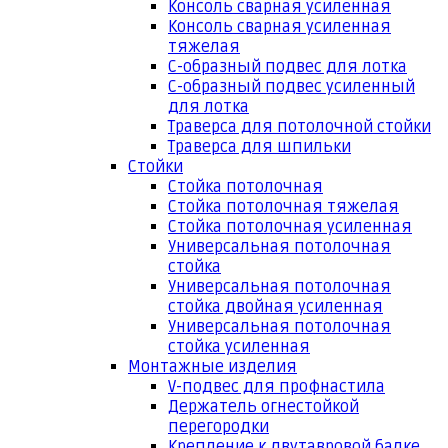
Консоль сварная усиленная
Консоль сварная усиленная
тяжелая
С-образный подвес для лотка
С-образный подвес усиленный
для лотка
Траверса для потолочной стойки
Траверса для шпильки
Стойки
Стойка потолочная
Стойка потолочная тяжелая
Стойка потолочная усиленная
Универсальная потолочная
стойка
Универсальная потолочная
стойка двойная усиленная
Универсальная потолочная
стойка усиленная
Монтажные изделия
V-подвес для профнастила
Держатель огнестойкой
перегородки
Крепление к двутавровой балке