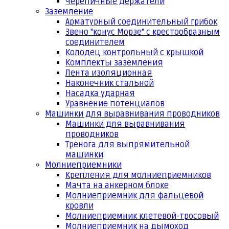
Черепичные держатели
Заземление
Арматурный соединительный грибок
Звено "конус Морзе" с крестообразным
соединителем
Колодец контрольный с крышкой
Комплекты заземления
Лента изоляционная
Наконечник стальной
Насадка ударная
Уравнение потенциалов
Машинки для выравнивания проводников
Машинки для выравнивания
проводников
Тренога для выпрямительной
машинки
Молниеприемники
Крепления для молниеприемников
Мачта на анкерном блоке
Молниеприемник для фальцевой
кровли
Молниеприемник клетевой-тросовый
Молниеприемник на дымоход