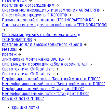
Изделия ГЭМ
Крепления к ограждениям
Система молниезащиты и заземления AURAFORT®
Огнестойкие продукты FIREFORT®
Промышленный фальшпол TECHNORAPTOR® RFL
Опорная система для плоской кровли TECHNORAPTOR®
Система модульных кабельных эстакад
TECHNORAPTOR®
Крепления для высоковольтного кабеля
Метизы
Крепеж
Экипировка монтажника ЭКСПЕРТ
СИСТЕМА для прокладки кабеля серии ПЛАСТ
Светотехника КМ Total Light
Светотехника КМ Total Light
Перфорированный лоток "Быстрый монтаж ПЛЮС"
Неперфорированный лоток "Быстрый монтаж ПЛЮС"
Перфорированный лоток "Стандарт ПЛЮС"
Неперфорированный лоток "Стандарт ПЛЮС"
Крышка лотка "ПЛЮС"
Крышка лотка