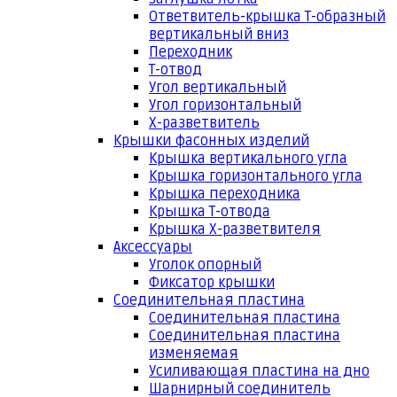
Ответвитель-крышка Т-образный
вертикальный вниз
Переходник
Т-отвод
Угол вертикальный
Угол горизонтальный
Х-разветвитель
Крышки фасонных изделий
Крышка вертикального угла
Крышка горизонтального угла
Крышка переходника
Крышка Т-отвода
Крышка Х-разветвителя
Аксессуары
Уголок опорный
Фиксатор крышки
Соединительная пластина
Соединительная пластина
Соединительная пластина
изменяемая
Усиливающая пластина на дно
Шарнирный соединитель