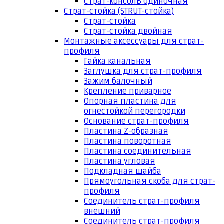
Страт-консоль одиночная
Страт-стойка (STRUT-стойка)
Страт-стойка
Страт-стойка двойная
Монтажные аксессуары для страт-
профиля
Гайка канальная
Заглушка для страт-профиля
Зажим балочный
Крепление приварное
Опорная пластина для
огнестойкой перегородки
Основание страт-профиля
Пластина Z-образная
Пластина поворотная
Пластина соединительная
Пластина угловая
Подкладная шайба
Прямоугольная скоба для страт-
профиля
Соединитель страт-профиля
внешний
Соединитель страт-профиля