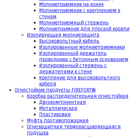
Молниеприемник на конек
Молниеприемник с креплением к
стенам
Молниеприемный стержень
Молниепримник для плоской кровли
Изолирующая молниезащита
Высоковольтный кабель
Изолированные молниеприемники
Изолированный держатель
проводника с бетонным основанием
Изолированный стержень с
держателями к стене
Крепление для высоковольтного
кабеля
Огнестойкие продукты FIREFORT®
Коробка распределительная огнестойкая
Двухкомпонентная
Металлическая
Пластиковая
Муфта противопожарная
Огнезащитная терморасширяющаяся
подушка