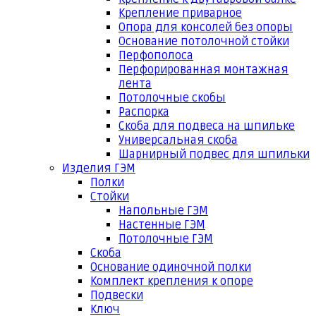
Крепление приварное
Опора для консолей без опоры
Основание потолочной стойки
Перфополоса
Перфорированная монтажная
лента
Потолочные скобы
Распорка
Скоба для подвеса на шпильке
Универсальная скоба
Шарнирный подвес для шпильки
Изделия ГЭМ
Полки
Стойки
Напольные ГЭМ
Настенные ГЭМ
Потолочные ГЭМ
Скоба
Основание одиночной полки
Комплект крепления к опоре
Подвески
Ключ