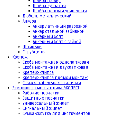
Шайба гровер
Шайба зубчатая
Шайба плоская усиленная
Дюбель металлический
Анкера
Анкер латунный разрезной
Анкер стальной забивной
Анкерный болт
Анкерный болт с гайкой
Шпильки
Струбцины
Крепеж
Скоба монтажная однолапковая
Скоба монтажная двухлапковая
Крепеж-клипса
Крепеж-клипса прямой монтаж
Стяжка кабельная стальная
Экипировка монтажника ЭКСПЕРТ
Рабочие перчатки
Защитные перчатки
Универсальный жилет
Сигнальный жилет
Сумка-скрутка для инструментов