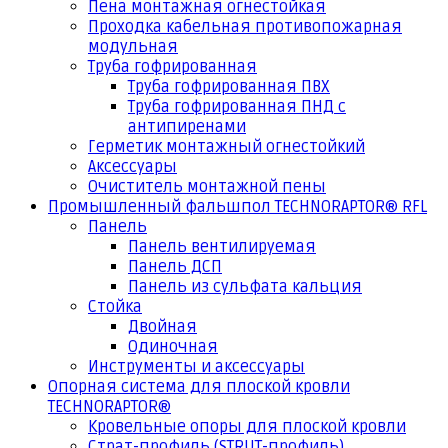
Пена монтажная огнестойкая
Проходка кабельная противопожарная
модульная
Труба гофрированная
Труба гофрированная ПВХ
Труба гофрированная ПНД с
антипиренами
Герметик монтажный огнестойкий
Аксессуары
Очиститель монтажной пены
Промышленный фальшпол TECHNORAPTOR® RFL
Панель
Панель вентилируемая
Панель ДСП
Панель из сульфата кальция
Стойка
Двойная
Одиночная
Инструменты и аксессуары
Опорная система для плоской кровли
TECHNORAPTOR®
Кровельные опоры для плоской кровли
Страт-профиль (STRUT-профиль)