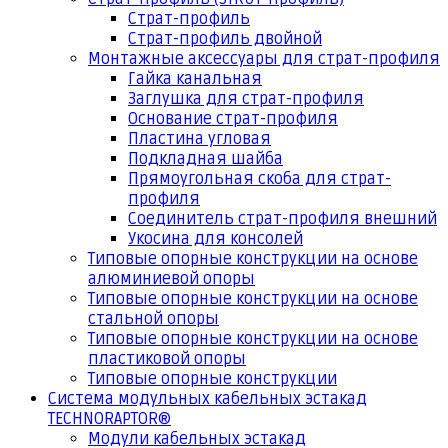
Страт-профиль
Страт-профиль двойной
Монтажные аксессуары для страт-профиля
Гайка канальная
Заглушка для страт-профиля
Основание страт-профиля
Пластина угловая
Подкладная шайба
Прямоугольная скоба для страт-
профиля
Соединитель страт-профиля внешний
Укосина для консолей
Типовые опорные конструкции на основе
алюминиевой опоры
Типовые опорные конструкции на основе
стальной опоры
Типовые опорные конструкции на основе
пластиковой опоры
Типовые опорные конструкции
Система модульных кабельных эстакад
TECHNORAPTOR®
Модули кабельных эстакад