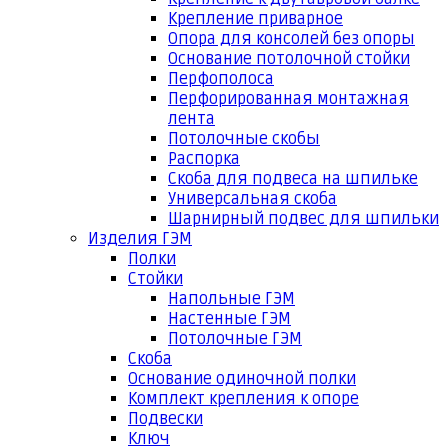
Крепление приварное
Опора для консолей без опоры
Основание потолочной стойки
Перфополоса
Перфорированная монтажная
лента
Потолочные скобы
Распорка
Скоба для подвеса на шпильке
Универсальная скоба
Шарнирный подвес для шпильки
Изделия ГЭМ
Полки
Стойки
Напольные ГЭМ
Настенные ГЭМ
Потолочные ГЭМ
Скоба
Основание одиночной полки
Комплект крепления к опоре
Подвески
Ключ