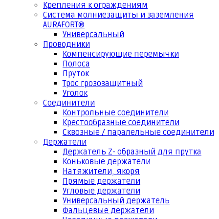
Крепления к ограждениям
Система молниезащиты и заземления
AURAFORT®
Универсальный
Проводники
Компенсирующие перемычки
Полоса
Пруток
Трос грозозащитный
Уголок
Соединители
Контрольные соединители
Крестообразные соединители
Сквозные / паралельные соединители
Держатели
Держатель Z- образный для прутка
Коньковые держатели
Натяжители, якоря
Прямые держатели
Угловые держатели
Универсальный держатель
Фальцевые держатели