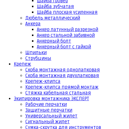
Шайба гровер
Шайба зубчатая
Шайба плоская усиленная
Дюбель металлический
Анкера
Анкер латунный разрезной
Анкер стальной забивной
Анкерный болт
Анкерный болт с гайкой
Шпильки
Струбцины
Крепеж
Скоба монтажная однолапковая
Скоба монтажная двухлапковая
Крепеж-клипса
Крепеж-клипса прямой монтаж
Стяжка кабельная стальная
Экипировка монтажника ЭКСПЕРТ
Рабочие перчатки
Защитные перчатки
Универсальный жилет
Сигнальный жилет
Сумка-скрутка для инструментов