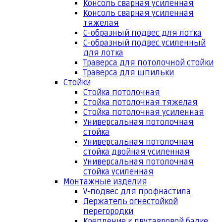
Консоль сварная усиленная
Консоль сварная усиленная
тяжелая
С-образный подвес для лотка
С-образный подвес усиленный
для лотка
Траверса для потолочной стойки
Траверса для шпильки
Стойки
Стойка потолочная
Стойка потолочная тяжелая
Стойка потолочная усиленная
Универсальная потолочная
стойка
Универсальная потолочная
стойка двойная усиленная
Универсальная потолочная
стойка усиленная
Монтажные изделия
V-подвес для профнастила
Держатель огнестойкой
перегородки
Крепление к двутавровой балке