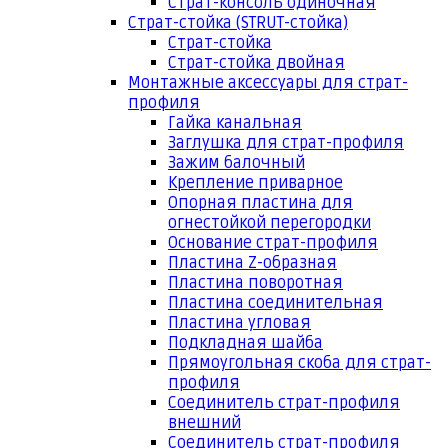
Страт-консоль одиночная
Страт-стойка (STRUT-стойка)
Страт-стойка
Страт-стойка двойная
Монтажные аксессуары для страт-
профиля
Гайка канальная
Заглушка для страт-профиля
Зажим балочный
Крепление приварное
Опорная пластина для
огнестойкой перегородки
Основание страт-профиля
Пластина Z-образная
Пластина поворотная
Пластина соединительная
Пластина угловая
Подкладная шайба
Прямоугольная скоба для страт-
профиля
Соединитель страт-профиля
внешний
Соединитель страт-профиля