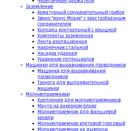
Черепичные держатели
Заземление
Арматурный соединительный грибок
Звено "конус Морзе" с крестообразным
соединителем
Колодец контрольный с крышкой
Комплекты заземления
Лента изоляционная
Наконечник стальной
Насадка ударная
Уравнение потенциалов
Машинки для выравнивания проводников
Машинки для выравнивания
проводников
Тренога для выпрямительной
машинки
Молниеприемники
Крепления для молниеприемников
Мачта на анкерном блоке
Молниеприемник для фальцевой
кровли
Молниеприемник клетевой-тросовый
Молниеприемник на дымоход