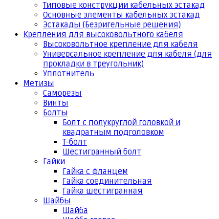
Типовые конструкции кабельных эстакад
Основные элементы кабельных эстакад
Эстакады (Безригельные решения)
Крепления для высоковольтного кабеля
Высоковольтное крепление для кабеля
Универсальное крепление для кабеля (для
прокладки в треугольник)
Уплотнитель
Метизы
Саморезы
Винты
Болты
Болт с полукруглой головкой и
квадратным подголовком
Т-болт
Шестигранный болт
Гайки
Гайка с фланцем
Гайка соединительная
Гайка шестигранная
Шайбы
Шайба