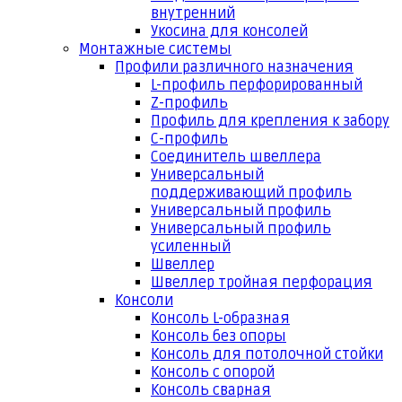
внутренний
Укосина для консолей
Монтажные системы
Профили различного назначения
L-профиль перфорированный
Z-профиль
Профиль для крепления к забору
С-профиль
Соединитель швеллера
Универсальный
поддерживающий профиль
Универсальный профиль
Универсальный профиль
усиленный
Швеллер
Швеллер тройная перфорация
Консоли
Консоль L-образная
Консоль без опоры
Консоль для потолочной стойки
Консоль с опорой
Консоль сварная