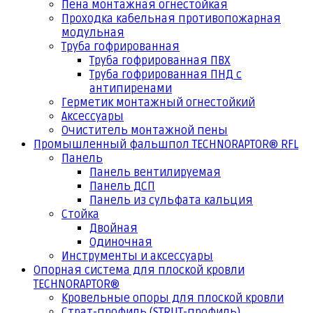
Пена монтажная огнестойкая
Проходка кабельная противопожарная
модульная
Труба гофрированная
Труба гофрированная ПВХ
Труба гофрированная ПНД с
антипиренами
Герметик монтажный огнестойкий
Аксессуары
Очиститель монтажной пены
Промышленный фальшпол TECHNORAPTOR® RFL
Панель
Панель вентилируемая
Панель ДСП
Панель из сульфата кальция
Стойка
Двойная
Одиночная
Инструменты и аксессуары
Опорная система для плоской кровли
TECHNORAPTOR®
Кровельные опоры для плоской кровли
Страт-профиль (STRUT-профиль)