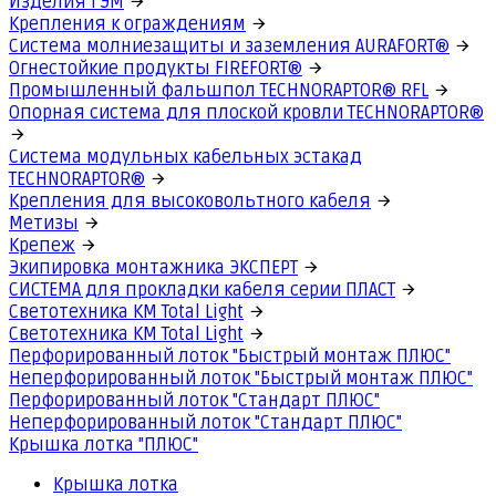
Изделия ГЭМ
Крепления к ограждениям
Система молниезащиты и заземления AURAFORT®
Огнестойкие продукты FIREFORT®
Промышленный фальшпол TECHNORAPTOR® RFL
Опорная система для плоской кровли TECHNORAPTOR®
Система модульных кабельных эстакад
TECHNORAPTOR®
Крепления для высоковольтного кабеля
Метизы
Крепеж
Экипировка монтажника ЭКСПЕРТ
СИСТЕМА для прокладки кабеля серии ПЛАСТ
Светотехника КМ Total Light
Светотехника КМ Total Light
Перфорированный лоток "Быстрый монтаж ПЛЮС"
Неперфорированный лоток "Быстрый монтаж ПЛЮС"
Перфорированный лоток "Стандарт ПЛЮС"
Неперфорированный лоток "Стандарт ПЛЮС"
Крышка лотка "ПЛЮС"
Крышка лотка