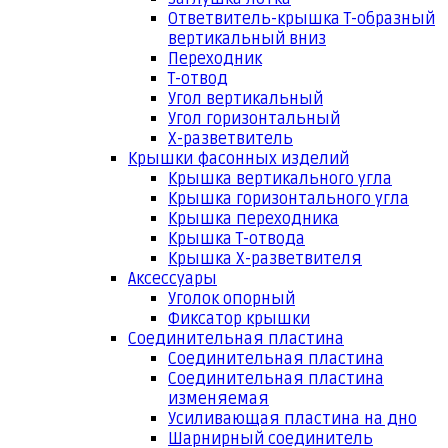
Ответвитель-крышка Т-образный
вертикальный вниз
Переходник
Т-отвод
Угол вертикальный
Угол горизонтальный
Х-разветвитель
Крышки фасонных изделий
Крышка вертикального угла
Крышка горизонтального угла
Крышка переходника
Крышка Т-отвода
Крышка Х-разветвителя
Аксессуары
Уголок опорный
Фиксатор крышки
Соединительная пластина
Соединительная пластина
Соединительная пластина
изменяемая
Усиливающая пластина на дно
Шарнирный соединитель