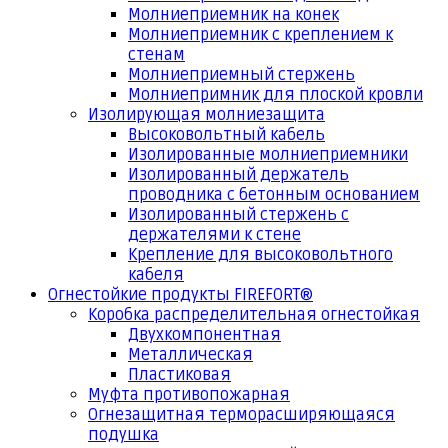
Молниеприемник на конек
Молниеприемник с креплением к
стенам
Молниеприемный стержень
Молниепримник для плоской кровли
Изолирующая молниезащита
Высоковольтный кабель
Изолированные молниеприемники
Изолированный держатель
проводника с бетонным основанием
Изолированный стержень с
держателями к стене
Крепление для высоковольтного
кабеля
Огнестойкие продукты FIREFORT®
Коробка распределительная огнестойкая
Двухкомпонентная
Металлическая
Пластиковая
Муфта противопожарная
Огнезащитная терморасширяющаяся
подушка