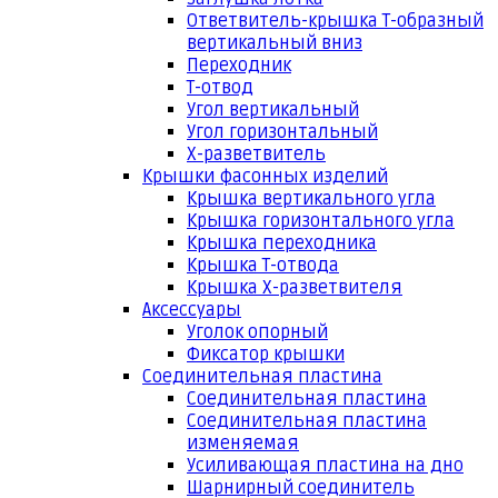
Ответвитель-крышка Т-образный
вертикальный вниз
Переходник
Т-отвод
Угол вертикальный
Угол горизонтальный
Х-разветвитель
Крышки фасонных изделий
Крышка вертикального угла
Крышка горизонтального угла
Крышка переходника
Крышка Т-отвода
Крышка Х-разветвителя
Аксессуары
Уголок опорный
Фиксатор крышки
Соединительная пластина
Соединительная пластина
Соединительная пластина
изменяемая
Усиливающая пластина на дно
Шарнирный соединитель