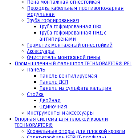
Пена монтажная огнестойкая
Проходка кабельная противопожарная
модульная
Труба гофрированная
Труба гофрированная ПВХ
Труба гофрированная ПНД с
антипиренами
Герметик монтажный огнестойкий
Аксессуары
Очиститель монтажной пены
Промышленный фальшпол TECHNORAPTOR® RFL
Панель
Панель вентилируемая
Панель ДСП
Панель из сульфата кальция
Стойка
Двойная
Одиночная
Инструменты и аксессуары
Опорная система для плоской кровли
TECHNORAPTOR®
Кровельные опоры для плоской кровли
Страт-профиль (STRUT-профиль)