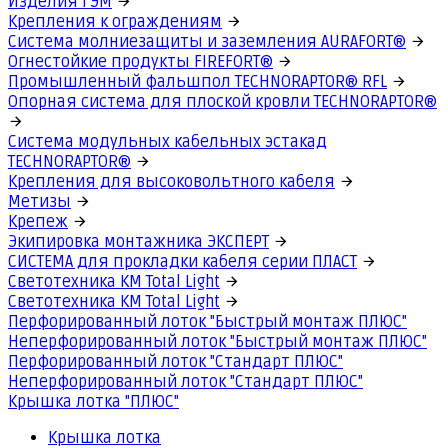
Изделия ГЭМ
Крепления к ограждениям
Система молниезащиты и заземления AURAFORT®
Огнестойкие продукты FIREFORT®
Промышленный фальшпол TECHNORAPTOR® RFL
Опорная система для плоской кровли TECHNORAPTOR®
Система модульных кабельных эстакад
TECHNORAPTOR®
Крепления для высоковольтного кабеля
Метизы
Крепеж
Экипировка монтажника ЭКСПЕРТ
СИСТЕМА для прокладки кабеля серии ПЛАСТ
Светотехника КМ Total Light
Светотехника КМ Total Light
Перфорированный лоток "Быстрый монтаж ПЛЮС"
Неперфорированный лоток "Быстрый монтаж ПЛЮС"
Перфорированный лоток "Стандарт ПЛЮС"
Неперфорированный лоток "Стандарт ПЛЮС"
Крышка лотка "ПЛЮС"
Крышка лотка