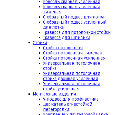
Консоль сварная усиленная
Консоль сварная усиленная
тяжелая
С-образный подвес для лотка
С-образный подвес усиленный
для лотка
Траверса для потолочной стойки
Траверса для шпильки
Стойки
Стойка потолочная
Стойка потолочная тяжелая
Стойка потолочная усиленная
Универсальная потолочная
стойка
Универсальная потолочная
стойка двойная усиленная
Универсальная потолочная
стойка усиленная
Монтажные изделия
V-подвес для профнастила
Держатель огнестойкой
перегородки
Крепление к двутавровой балке