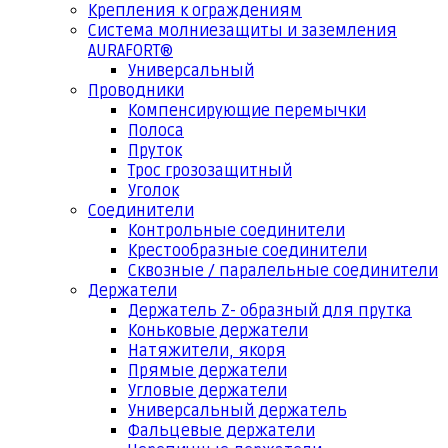
Крепления к ограждениям
Система молниезащиты и заземления
AURAFORT®
Универсальный
Проводники
Компенсирующие перемычки
Полоса
Пруток
Трос грозозащитный
Уголок
Соединители
Контрольные соединители
Крестообразные соединители
Сквозные / паралельные соединители
Держатели
Держатель Z- образный для прутка
Коньковые держатели
Натяжители, якоря
Прямые держатели
Угловые держатели
Универсальный держатель
Фальцевые держатели