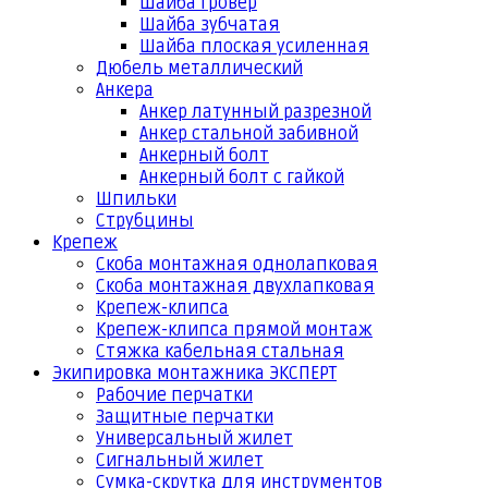
Шайба гровер
Шайба зубчатая
Шайба плоская усиленная
Дюбель металлический
Анкера
Анкер латунный разрезной
Анкер стальной забивной
Анкерный болт
Анкерный болт с гайкой
Шпильки
Струбцины
Крепеж
Скоба монтажная однолапковая
Скоба монтажная двухлапковая
Крепеж-клипса
Крепеж-клипса прямой монтаж
Стяжка кабельная стальная
Экипировка монтажника ЭКСПЕРТ
Рабочие перчатки
Защитные перчатки
Универсальный жилет
Сигнальный жилет
Сумка-скрутка для инструментов