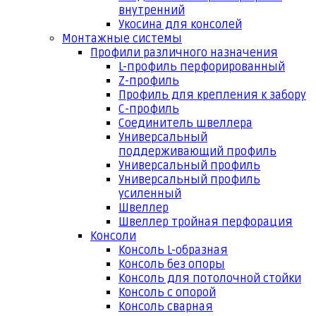
внутренний
Укосина для консолей
Монтажные системы
Профили различного назначения
L-профиль перфорированный
Z-профиль
Профиль для крепления к забору
С-профиль
Соединитель швеллера
Универсальный
поддерживающий профиль
Универсальный профиль
Универсальный профиль
усиленный
Швеллер
Швеллер тройная перфорация
Консоли
Консоль L-образная
Консоль без опоры
Консоль для потолочной стойки
Консоль с опорой
Консоль сварная