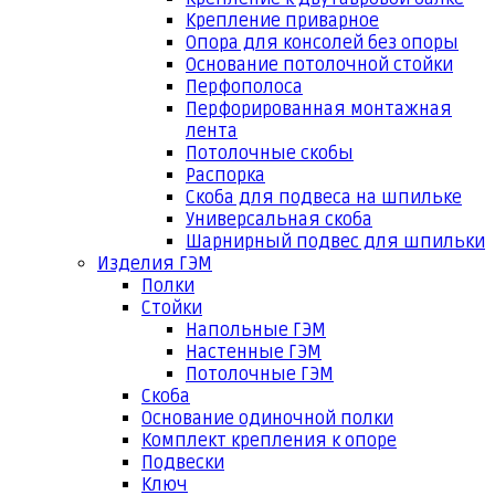
Крепление приварное
Опора для консолей без опоры
Основание потолочной стойки
Перфополоса
Перфорированная монтажная
лента
Потолочные скобы
Распорка
Скоба для подвеса на шпильке
Универсальная скоба
Шарнирный подвес для шпильки
Изделия ГЭМ
Полки
Стойки
Напольные ГЭМ
Настенные ГЭМ
Потолочные ГЭМ
Скоба
Основание одиночной полки
Комплект крепления к опоре
Подвески
Ключ