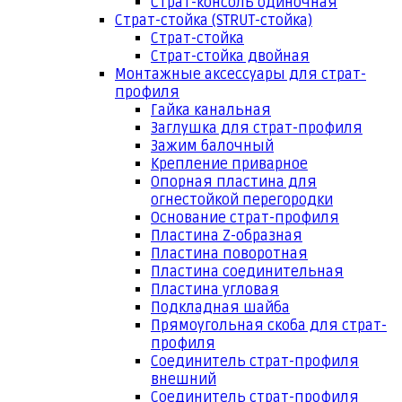
Страт-консоль одиночная
Страт-стойка (STRUT-стойка)
Страт-стойка
Страт-стойка двойная
Монтажные аксессуары для страт-
профиля
Гайка канальная
Заглушка для страт-профиля
Зажим балочный
Крепление приварное
Опорная пластина для
огнестойкой перегородки
Основание страт-профиля
Пластина Z-образная
Пластина поворотная
Пластина соединительная
Пластина угловая
Подкладная шайба
Прямоугольная скоба для страт-
профиля
Соединитель страт-профиля
внешний
Соединитель страт-профиля