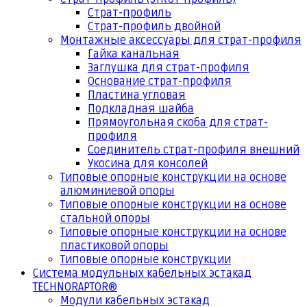
Страт-профиль
Страт-профиль двойной
Монтажные аксессуары для страт-профиля
Гайка канальная
Заглушка для страт-профиля
Основание страт-профиля
Пластина угловая
Подкладная шайба
Прямоугольная скоба для страт-
профиля
Соединитель страт-профиля внешний
Укосина для консолей
Типовые опорные конструкции на основе
алюминиевой опоры
Типовые опорные конструкции на основе
стальной опоры
Типовые опорные конструкции на основе
пластиковой опоры
Типовые опорные конструкции
Система модульных кабельных эстакад
TECHNORAPTOR®
Модули кабельных эстакад