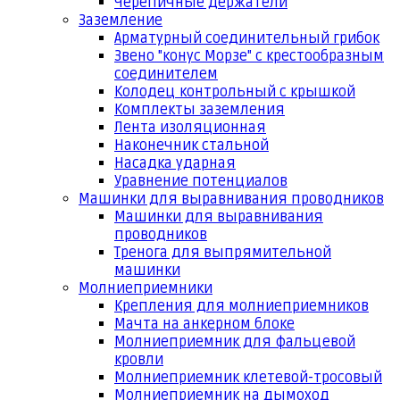
Черепичные держатели
Заземление
Арматурный соединительный грибок
Звено "конус Морзе" с крестообразным
соединителем
Колодец контрольный с крышкой
Комплекты заземления
Лента изоляционная
Наконечник стальной
Насадка ударная
Уравнение потенциалов
Машинки для выравнивания проводников
Машинки для выравнивания
проводников
Тренога для выпрямительной
машинки
Молниеприемники
Крепления для молниеприемников
Мачта на анкерном блоке
Молниеприемник для фальцевой
кровли
Молниеприемник клетевой-тросовый
Молниеприемник на дымоход