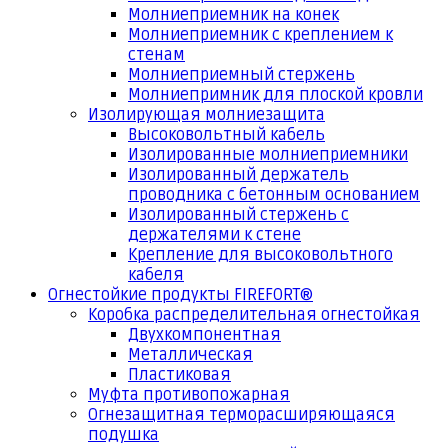
Молниеприемник на конек
Молниеприемник с креплением к
стенам
Молниеприемный стержень
Молниепримник для плоской кровли
Изолирующая молниезащита
Высоковольтный кабель
Изолированные молниеприемники
Изолированный держатель
проводника с бетонным основанием
Изолированный стержень с
держателями к стене
Крепление для высоковольтного
кабеля
Огнестойкие продукты FIREFORT®
Коробка распределительная огнестойкая
Двухкомпонентная
Металлическая
Пластиковая
Муфта противопожарная
Огнезащитная терморасширяющаяся
подушка