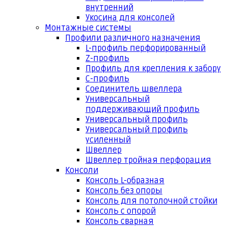
внутренний
Укосина для консолей
Монтажные системы
Профили различного назначения
L-профиль перфорированный
Z-профиль
Профиль для крепления к забору
С-профиль
Соединитель швеллера
Универсальный
поддерживающий профиль
Универсальный профиль
Универсальный профиль
усиленный
Швеллер
Швеллер тройная перфорация
Консоли
Консоль L-образная
Консоль без опоры
Консоль для потолочной стойки
Консоль с опорой
Консоль сварная