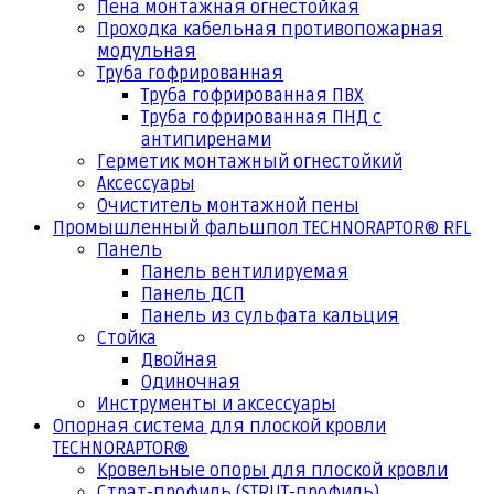
Пена монтажная огнестойкая
Проходка кабельная противопожарная
модульная
Труба гофрированная
Труба гофрированная ПВХ
Труба гофрированная ПНД с
антипиренами
Герметик монтажный огнестойкий
Аксессуары
Очиститель монтажной пены
Промышленный фальшпол TECHNORAPTOR® RFL
Панель
Панель вентилируемая
Панель ДСП
Панель из сульфата кальция
Стойка
Двойная
Одиночная
Инструменты и аксессуары
Опорная система для плоской кровли
TECHNORAPTOR®
Кровельные опоры для плоской кровли
Страт-профиль (STRUT-профиль)