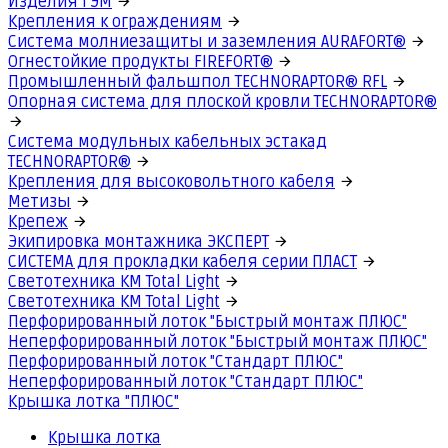
Изделия ГЭМ
Крепления к ограждениям
Система молниезащиты и заземления AURAFORT®
Огнестойкие продукты FIREFORT®
Промышленный фальшпол TECHNORAPTOR® RFL
Опорная система для плоской кровли TECHNORAPTOR®
Система модульных кабельных эстакад
TECHNORAPTOR®
Крепления для высоковольтного кабеля
Метизы
Крепеж
Экипировка монтажника ЭКСПЕРТ
СИСТЕМА для прокладки кабеля серии ПЛАСТ
Светотехника КМ Total Light
Светотехника КМ Total Light
Перфорированный лоток "Быстрый монтаж ПЛЮС"
Неперфорированный лоток "Быстрый монтаж ПЛЮС"
Перфорированный лоток "Стандарт ПЛЮС"
Неперфорированный лоток "Стандарт ПЛЮС"
Крышка лотка "ПЛЮС"
Крышка лотка