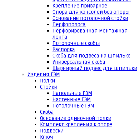
Крепление приварное
Опора для консолей без опоры
Основание потолочной стойки
Перфополоса
Перфорированная монтажная
лента
Потолочные скобы
Распорка
Скоба для подвеса на шпильке
Универсальная скоба
Шарнирный подвес для шпильки
Изделия ГЭМ
Полки
Стойки
Напольные ГЭМ
Настенные ГЭМ
Потолочные ГЭМ
Скоба
Основание одиночной полки
Комплект крепления к опоре
Подвески
Ключ