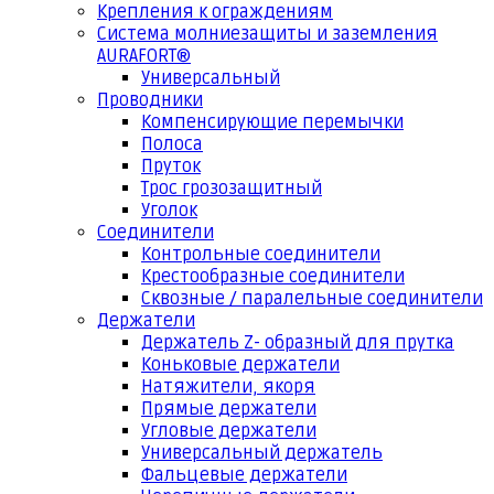
Крепления к ограждениям
Система молниезащиты и заземления
AURAFORT®
Универсальный
Проводники
Компенсирующие перемычки
Полоса
Пруток
Трос грозозащитный
Уголок
Соединители
Контрольные соединители
Крестообразные соединители
Сквозные / паралельные соединители
Держатели
Держатель Z- образный для прутка
Коньковые держатели
Натяжители, якоря
Прямые держатели
Угловые держатели
Универсальный держатель
Фальцевые держатели