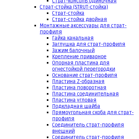
Страт-консоль одиночная
Страт-стойка (STRUT-стойка)
Страт-стойка
Страт-стойка двойная
Монтажные аксессуары для страт-
профиля
Гайка канальная
Заглушка для страт-профиля
Зажим балочный
Крепление приварное
Опорная пластина для
огнестойкой перегородки
Основание страт-профиля
Пластина Z-образная
Пластина поворотная
Пластина соединительная
Пластина угловая
Подкладная шайба
Прямоугольная скоба для страт-
профиля
Соединитель страт-профиля
внешний
Соединитель страт-профиля