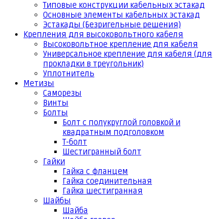
Типовые конструкции кабельных эстакад
Основные элементы кабельных эстакад
Эстакады (Безригельные решения)
Крепления для высоковольтного кабеля
Высоковольтное крепление для кабеля
Универсальное крепление для кабеля (для
прокладки в треугольник)
Уплотнитель
Метизы
Саморезы
Винты
Болты
Болт с полукруглой головкой и
квадратным подголовком
Т-болт
Шестигранный болт
Гайки
Гайка с фланцем
Гайка соединительная
Гайка шестигранная
Шайбы
Шайба