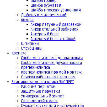
Шайба гровер
Шайба зубчатая
Шайба плоская усиленная
Дюбель металлический
Анкера
Анкер латунный разрезной
Анкер стальной забивной
Анкерный болт
Анкерный болт с гайкой
Шпильки
Струбцины
Крепеж
Скоба монтажная однолапковая
Скоба монтажная двухлапковая
Крепеж-клипса
Крепеж-клипса прямой монтаж
Стяжка кабельная стальная
Экипировка монтажника ЭКСПЕРТ
Рабочие перчатки
Защитные перчатки
Универсальный жилет
Сигнальный жилет
Сумка-скрутка для инструментов