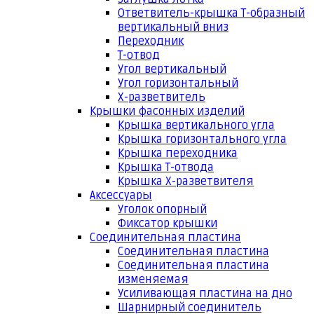
Ответвитель-крышка Т-образный
вертикальный вниз
Переходник
Т-отвод
Угол вертикальный
Угол горизонтальный
Х-разветвитель
Крышки фасонных изделий
Крышка вертикального угла
Крышка горизонтального угла
Крышка переходника
Крышка Т-отвода
Крышка Х-разветвителя
Аксессуары
Уголок опорный
Фиксатор крышки
Соединительная пластина
Соединительная пластина
Соединительная пластина
изменяемая
Усиливающая пластина на дно
Шарнирный соединитель