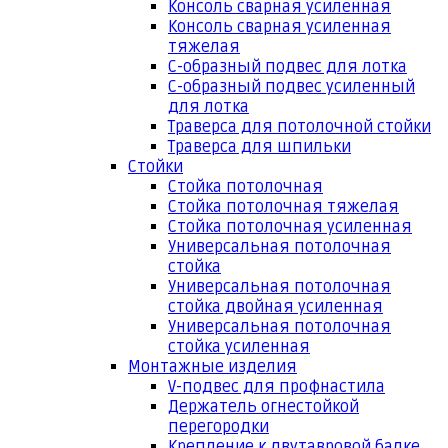
Консоль сварная усиленная
Консоль сварная усиленная
тяжелая
С-образный подвес для лотка
С-образный подвес усиленный
для лотка
Траверса для потолочной стойки
Траверса для шпильки
Стойки
Стойка потолочная
Стойка потолочная тяжелая
Стойка потолочная усиленная
Универсальная потолочная
стойка
Универсальная потолочная
стойка двойная усиленная
Универсальная потолочная
стойка усиленная
Монтажные изделия
V-подвес для профнастила
Держатель огнестойкой
перегородки
Крепление к двутавровой балке