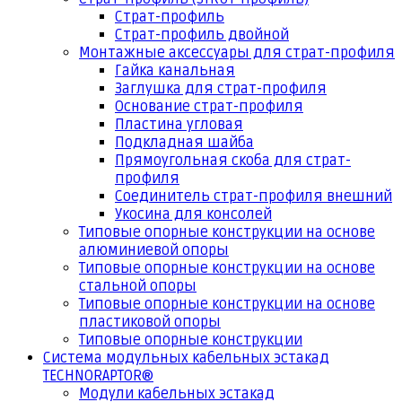
Страт-профиль
Страт-профиль двойной
Монтажные аксессуары для страт-профиля
Гайка канальная
Заглушка для страт-профиля
Основание страт-профиля
Пластина угловая
Подкладная шайба
Прямоугольная скоба для страт-
профиля
Соединитель страт-профиля внешний
Укосина для консолей
Типовые опорные конструкции на основе
алюминиевой опоры
Типовые опорные конструкции на основе
стальной опоры
Типовые опорные конструкции на основе
пластиковой опоры
Типовые опорные конструкции
Система модульных кабельных эстакад
TECHNORAPTOR®
Модули кабельных эстакад