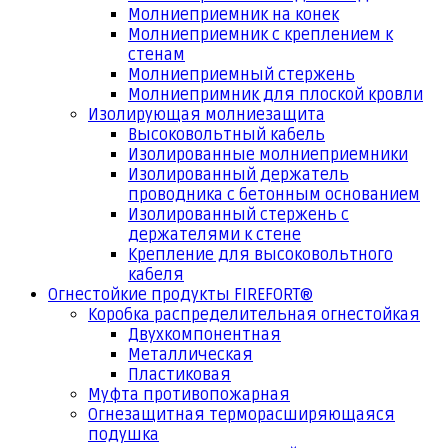
Молниеприемник на конек
Молниеприемник с креплением к
стенам
Молниеприемный стержень
Молниепримник для плоской кровли
Изолирующая молниезащита
Высоковольтный кабель
Изолированные молниеприемники
Изолированный держатель
проводника с бетонным основанием
Изолированный стержень с
держателями к стене
Крепление для высоковольтного
кабеля
Огнестойкие продукты FIREFORT®
Коробка распределительная огнестойкая
Двухкомпонентная
Металлическая
Пластиковая
Муфта противопожарная
Огнезащитная терморасширяющаяся
подушка