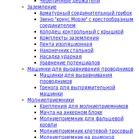
Черепичные держатели
Заземление
Арматурный соединительный грибок
Звено "конус Морзе" с крестообразным
соединителем
Колодец контрольный с крышкой
Комплекты заземления
Лента изоляционная
Наконечник стальной
Насадка ударная
Уравнение потенциалов
Машинки для выравнивания проводников
Машинки для выравнивания
проводников
Тренога для выпрямительной
машинки
Молниеприемники
Крепления для молниеприемников
Мачта на анкерном блоке
Молниеприемник для фальцевой
кровли
Молниеприемник клетевой-тросовый
Молниеприемник на дымоход