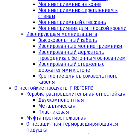
Молниеприемник на конек
Молниеприемник с креплением к
стенам
Молниеприемный стержень
Молниепримник для плоской кровли
Изолирующая молниезащита
Высоковольтный кабель
Изолированные молниеприемники
Изолированный держатель
проводника с бетонным основанием
Изолированный стержень с
держателями к стене
Крепление для высоковольтного
кабеля
Огнестойкие продукты FIREFORT®
Коробка распределительная огнестойкая
Двухкомпонентная
Металлическая
Пластиковая
Муфта противопожарная
Огнезащитная терморасширяющаяся
подушка