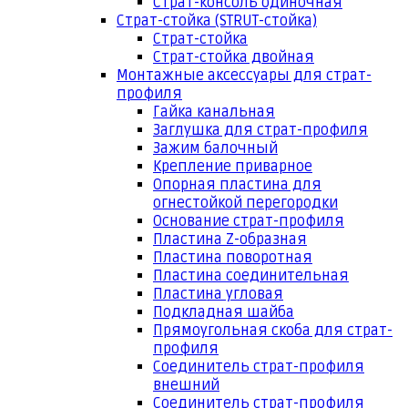
Страт-консоль одиночная
Страт-стойка (STRUT-стойка)
Страт-стойка
Страт-стойка двойная
Монтажные аксессуары для страт-
профиля
Гайка канальная
Заглушка для страт-профиля
Зажим балочный
Крепление приварное
Опорная пластина для
огнестойкой перегородки
Основание страт-профиля
Пластина Z-образная
Пластина поворотная
Пластина соединительная
Пластина угловая
Подкладная шайба
Прямоугольная скоба для страт-
профиля
Соединитель страт-профиля
внешний
Соединитель страт-профиля