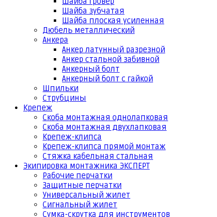
Шайба гровер
Шайба зубчатая
Шайба плоская усиленная
Дюбель металлический
Анкера
Анкер латунный разрезной
Анкер стальной забивной
Анкерный болт
Анкерный болт с гайкой
Шпильки
Струбцины
Крепеж
Скоба монтажная однолапковая
Скоба монтажная двухлапковая
Крепеж-клипса
Крепеж-клипса прямой монтаж
Стяжка кабельная стальная
Экипировка монтажника ЭКСПЕРТ
Рабочие перчатки
Защитные перчатки
Универсальный жилет
Сигнальный жилет
Сумка-скрутка для инструментов