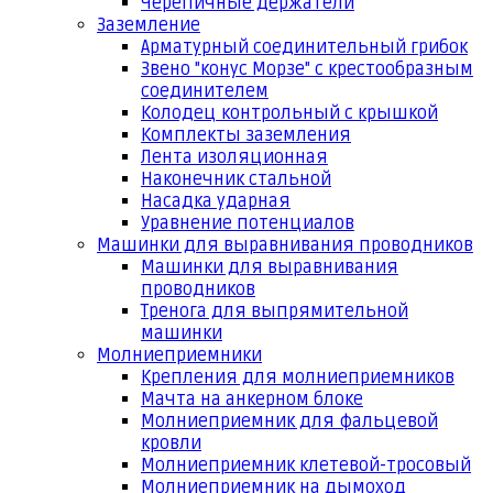
Черепичные держатели
Заземление
Арматурный соединительный грибок
Звено "конус Морзе" с крестообразным
соединителем
Колодец контрольный с крышкой
Комплекты заземления
Лента изоляционная
Наконечник стальной
Насадка ударная
Уравнение потенциалов
Машинки для выравнивания проводников
Машинки для выравнивания
проводников
Тренога для выпрямительной
машинки
Молниеприемники
Крепления для молниеприемников
Мачта на анкерном блоке
Молниеприемник для фальцевой
кровли
Молниеприемник клетевой-тросовый
Молниеприемник на дымоход