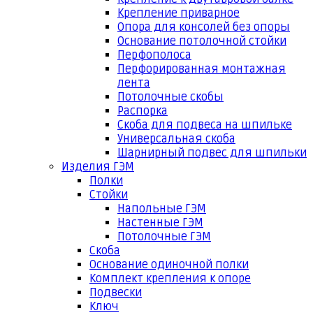
Крепление приварное
Опора для консолей без опоры
Основание потолочной стойки
Перфополоса
Перфорированная монтажная
лента
Потолочные скобы
Распорка
Скоба для подвеса на шпильке
Универсальная скоба
Шарнирный подвес для шпильки
Изделия ГЭМ
Полки
Стойки
Напольные ГЭМ
Настенные ГЭМ
Потолочные ГЭМ
Скоба
Основание одиночной полки
Комплект крепления к опоре
Подвески
Ключ