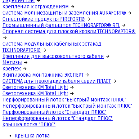
Изделия ГЭМ
Крепления к ограждениям
Система молниезащиты и заземления AURAFORT®
Огнестойкие продукты FIREFORT®
Промышленный фальшпол TECHNORAPTOR® RFL
Опорная система для плоской кровли TECHNORAPTOR®
Система модульных кабельных эстакад
TECHNORAPTOR®
Крепления для высоковольтного кабеля
Метизы
Крепеж
Экипировка монтажника ЭКСПЕРТ
СИСТЕМА для прокладки кабеля серии ПЛАСТ
Светотехника КМ Total Light
Светотехника КМ Total Light
Перфорированный лоток "Быстрый монтаж ПЛЮС"
Неперфорированный лоток "Быстрый монтаж ПЛЮС"
Перфорированный лоток "Стандарт ПЛЮС"
Неперфорированный лоток "Стандарт ПЛЮС"
Крышка лотка "ПЛЮС"
Крышка лотка