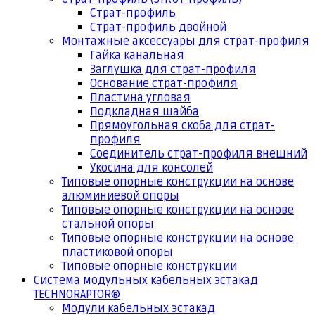
Страт-профиль
Страт-профиль двойной
Монтажные аксессуары для страт-профиля
Гайка канальная
Заглушка для страт-профиля
Основание страт-профиля
Пластина угловая
Подкладная шайба
Прямоугольная скоба для страт-
профиля
Соединитель страт-профиля внешний
Укосина для консолей
Типовые опорные конструкции на основе
алюминиевой опоры
Типовые опорные конструкции на основе
стальной опоры
Типовые опорные конструкции на основе
пластиковой опоры
Типовые опорные конструкции
Система модульных кабельных эстакад
TECHNORAPTOR®
Модули кабельных эстакад