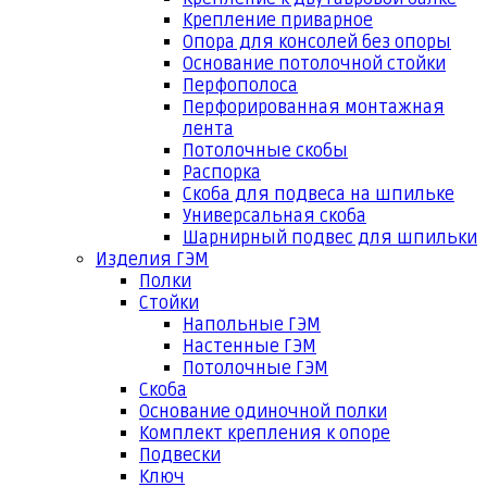
Крепление приварное
Опора для консолей без опоры
Основание потолочной стойки
Перфополоса
Перфорированная монтажная
лента
Потолочные скобы
Распорка
Скоба для подвеса на шпильке
Универсальная скоба
Шарнирный подвес для шпильки
Изделия ГЭМ
Полки
Стойки
Напольные ГЭМ
Настенные ГЭМ
Потолочные ГЭМ
Скоба
Основание одиночной полки
Комплект крепления к опоре
Подвески
Ключ