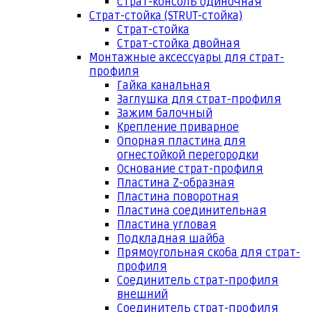
Страт-консоль одиночная
Страт-стойка (STRUT-стойка)
Страт-стойка
Страт-стойка двойная
Монтажные аксессуары для страт-
профиля
Гайка канальная
Заглушка для страт-профиля
Зажим балочный
Крепление приварное
Опорная пластина для
огнестойкой перегородки
Основание страт-профиля
Пластина Z-образная
Пластина поворотная
Пластина соединительная
Пластина угловая
Подкладная шайба
Прямоугольная скоба для страт-
профиля
Соединитель страт-профиля
внешний
Соединитель страт-профиля