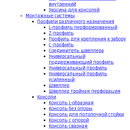
внутренний
Укосина для консолей
Монтажные системы
Профили различного назначения
L-профиль перфорированный
Z-профиль
Профиль для крепления к забору
С-профиль
Соединитель швеллера
Универсальный
поддерживающий профиль
Универсальный профиль
Универсальный профиль
усиленный
Швеллер
Швеллер тройная перфорация
Консоли
Консоль L-образная
Консоль без опоры
Консоль для потолочной стойки
Консоль с опорой
Консоль сварная