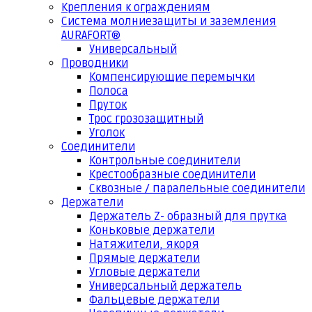
Крепления к ограждениям
Система молниезащиты и заземления
AURAFORT®
Универсальный
Проводники
Компенсирующие перемычки
Полоса
Пруток
Трос грозозащитный
Уголок
Соединители
Контрольные соединители
Крестообразные соединители
Сквозные / паралельные соединители
Держатели
Держатель Z- образный для прутка
Коньковые держатели
Натяжители, якоря
Прямые держатели
Угловые держатели
Универсальный держатель
Фальцевые держатели