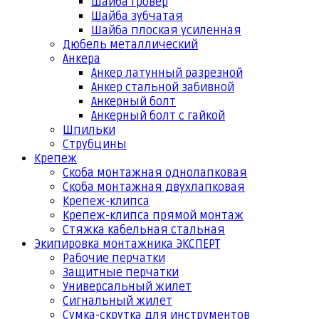
Шайба гровер
Шайба зубчатая
Шайба плоская усиленная
Дюбель металлический
Анкера
Анкер латунный разрезной
Анкер стальной забивной
Анкерный болт
Анкерный болт с гайкой
Шпильки
Струбцины
Крепеж
Скоба монтажная однолапковая
Скоба монтажная двухлапковая
Крепеж-клипса
Крепеж-клипса прямой монтаж
Стяжка кабельная стальная
Экипировка монтажника ЭКСПЕРТ
Рабочие перчатки
Защитные перчатки
Универсальный жилет
Сигнальный жилет
Сумка-скрутка для инструментов