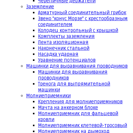
Черепичные держатели
Заземление
Арматурный соединительный грибок
Звено "конус Морзе" с крестообразным
соединителем
Колодец контрольный с крышкой
Комплекты заземления
Лента изоляционная
Наконечник стальной
Насадка ударная
Уравнение потенциалов
Машинки для выравнивания проводников
Машинки для выравнивания
проводников
Тренога для выпрямительной
машинки
Молниеприемники
Крепления для молниеприемников
Мачта на анкерном блоке
Молниеприемник для фальцевой
кровли
Молниеприемник клетевой-тросовый
Молниеприемник на дымоход