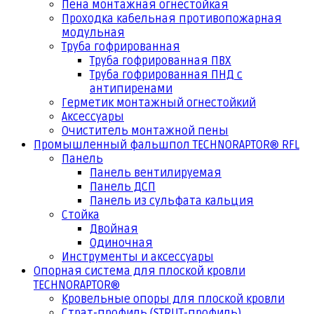
Пена монтажная огнестойкая
Проходка кабельная противопожарная
модульная
Труба гофрированная
Труба гофрированная ПВХ
Труба гофрированная ПНД с
антипиренами
Герметик монтажный огнестойкий
Аксессуары
Очиститель монтажной пены
Промышленный фальшпол TECHNORAPTOR® RFL
Панель
Панель вентилируемая
Панель ДСП
Панель из сульфата кальция
Стойка
Двойная
Одиночная
Инструменты и аксессуары
Опорная система для плоской кровли
TECHNORAPTOR®
Кровельные опоры для плоской кровли
Страт-профиль (STRUT-профиль)