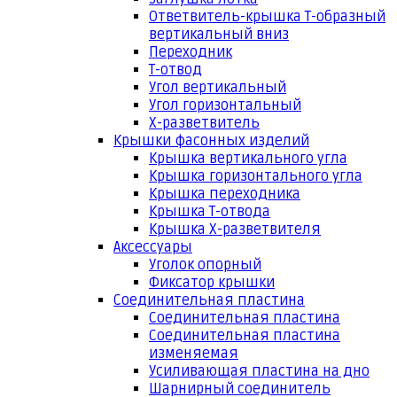
Ответвитель-крышка Т-образный
вертикальный вниз
Переходник
Т-отвод
Угол вертикальный
Угол горизонтальный
Х-разветвитель
Крышки фасонных изделий
Крышка вертикального угла
Крышка горизонтального угла
Крышка переходника
Крышка Т-отвода
Крышка Х-разветвителя
Аксессуары
Уголок опорный
Фиксатор крышки
Соединительная пластина
Соединительная пластина
Соединительная пластина
изменяемая
Усиливающая пластина на дно
Шарнирный соединитель