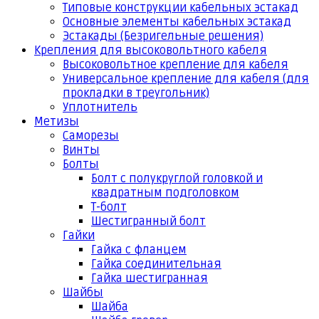
Типовые конструкции кабельных эстакад
Основные элементы кабельных эстакад
Эстакады (Безригельные решения)
Крепления для высоковольтного кабеля
Высоковольтное крепление для кабеля
Универсальное крепление для кабеля (для
прокладки в треугольник)
Уплотнитель
Метизы
Саморезы
Винты
Болты
Болт с полукруглой головкой и
квадратным подголовком
Т-болт
Шестигранный болт
Гайки
Гайка с фланцем
Гайка соединительная
Гайка шестигранная
Шайбы
Шайба