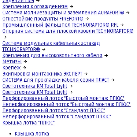
Изделия ГЭМ
Крепления к ограждениям
Система молниезащиты и заземления AURAFORT®
Огнестойкие продукты FIREFORT®
Промышленный фальшпол TECHNORAPTOR® RFL
Опорная система для плоской кровли TECHNORAPTOR®
Система модульных кабельных эстакад
TECHNORAPTOR®
Крепления для высоковольтного кабеля
Метизы
Крепеж
Экипировка монтажника ЭКСПЕРТ
СИСТЕМА для прокладки кабеля серии ПЛАСТ
Светотехника КМ Total Light
Светотехника КМ Total Light
Перфорированный лоток "Быстрый монтаж ПЛЮС"
Неперфорированный лоток "Быстрый монтаж ПЛЮС"
Перфорированный лоток "Стандарт ПЛЮС"
Неперфорированный лоток "Стандарт ПЛЮС"
Крышка лотка "ПЛЮС"
Крышка лотка