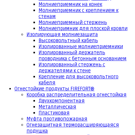
Молниеприемник на конек
Молниеприемник с креплением к
стенам
Молниеприемный стержень
Молниепримник для плоской кровли
Изолирующая молниезащита
Высоковольтный кабель
Изолированные молниеприемники
Изолированный держатель
проводника с бетонным основанием
Изолированный стержень с
держателями к стене
Крепление для высоковольтного
кабеля
Огнестойкие продукты FIREFORT®
Коробка распределительная огнестойкая
Двухкомпонентная
Металлическая
Пластиковая
Муфта противопожарная
Огнезащитная терморасширяющаяся
подушка