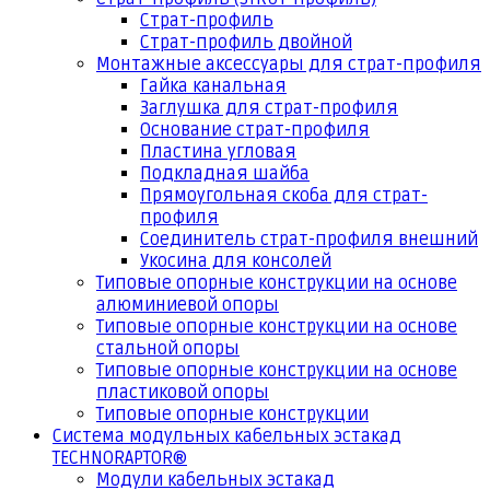
Страт-профиль
Страт-профиль двойной
Монтажные аксессуары для страт-профиля
Гайка канальная
Заглушка для страт-профиля
Основание страт-профиля
Пластина угловая
Подкладная шайба
Прямоугольная скоба для страт-
профиля
Соединитель страт-профиля внешний
Укосина для консолей
Типовые опорные конструкции на основе
алюминиевой опоры
Типовые опорные конструкции на основе
стальной опоры
Типовые опорные конструкции на основе
пластиковой опоры
Типовые опорные конструкции
Система модульных кабельных эстакад
TECHNORAPTOR®
Модули кабельных эстакад