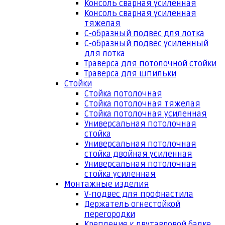
Консоль сварная усиленная
Консоль сварная усиленная
тяжелая
С-образный подвес для лотка
С-образный подвес усиленный
для лотка
Траверса для потолочной стойки
Траверса для шпильки
Стойки
Стойка потолочная
Стойка потолочная тяжелая
Стойка потолочная усиленная
Универсальная потолочная
стойка
Универсальная потолочная
стойка двойная усиленная
Универсальная потолочная
стойка усиленная
Монтажные изделия
V-подвес для профнастила
Держатель огнестойкой
перегородки
Крепление к двутавровой балке