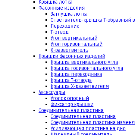
Крышка лотка
Фасонные изделия
Заглушка лотка
Ответвитель-крышка Т-образный 
Переходник
Т-отвод
Угол вертикальный
Угол горизонтальный
Х-разветвитель
Крышки фасонных изделий
Крышка вертикального угла
Крышка горизонтального угла
Крышка переходника
Крышка Т-отвода
Крышка Х-разветвителя
Аксессуары
Уголок опорный
Фиксатор крышки
Соединительная пластина
Соединительная пластина
Соединительная пластина измен
Усиливающая пластина на дно
Шарнирный соединитель