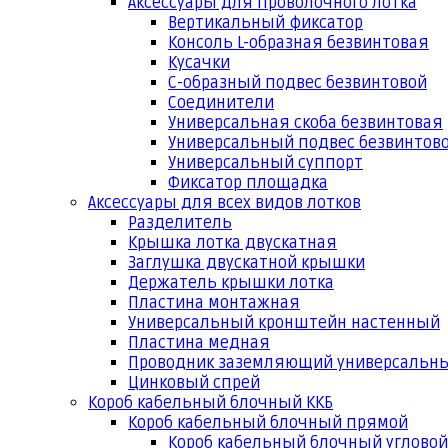
Аксессуары для проволочного лотка
Вертикальный фиксатор
Консоль L-образная безвинтовая
Кусачки
С-образный подвес безвинтовой
Соединители
Универсальная скоба безвинтовая
Универсальный подвес безвинтов
Универсальный суппорт
Фиксатор площадка
Аксессуары для всех видов лотков
Разделитель
Крышка лотка двускатная
Заглушка двускатной крышки
Держатель крышки лотка
Пластина монтажная
Универсальный кронштейн настенный
Пластина медная
Проводник заземляющий универсальн
Цинковый спрей
Короб кабельный блочный ККБ
Короб кабельный блочный прямой
Короб кабельный блочный угловой