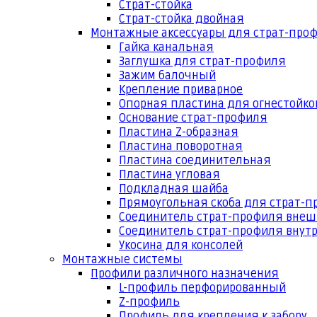
Страт-стойка
Страт-стойка двойная
Монтажные аксессуары для страт-про
Гайка канальная
Заглушка для страт-профиля
Зажим балочный
Крепление приварное
Опорная пластина для огнестойко
Основание страт-профиля
Пластина Z-образная
Пластина поворотная
Пластина соединительная
Пластина угловая
Подкладная шайба
Прямоугольная скоба для страт-
Соединитель страт-профиля вне
Соединитель страт-профиля внут
Укосина для консолей
Монтажные системы
Профили различного назначения
L-профиль перфорированный
Z-профиль
Профиль для крепления к забору