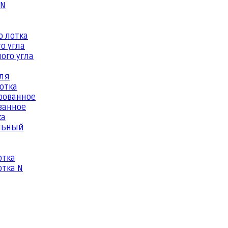
 N
о лотка
о угла
ого угла
еля
отка
рованное
ванное
ка
льный
отка
тка N