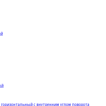
ой
ый
 горизонтальный с внутренним углом поворота