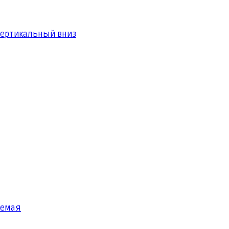
вертикальный вниз
яемая