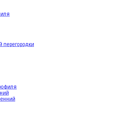
филя
й перегородки
профиля
шний
ренний