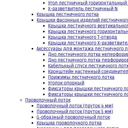
Угол лестничный горизонтальный
Х-разветвитель лестничный N
Крышка лестничного лотка
Крышки фасонных изделий лестничног
Крышка лестничного вертикальног
Крышка лестничного горизонтальн
Крышка лестничного Т-отвода
Крышка лестничного Х-разветвит
Аксессуары для монтажа лестничного л
Дно лестничного лотка неперфори
Дно лестничного лотка перфориро
Кабельный спуск лестничного лот
Кронштейн настенный соедините
Прижимы лестничного лотка
Уголок опорный
Фиксаторы крышки лестничного л
Фиксаторы крышки лестничного ло
Проволочный лоток
Проволочный лоток (пруток 4 мм)
Проволочный лоток (пруток 5 мм)
G-образный проволочный лоток
Крышка проволочного лотка