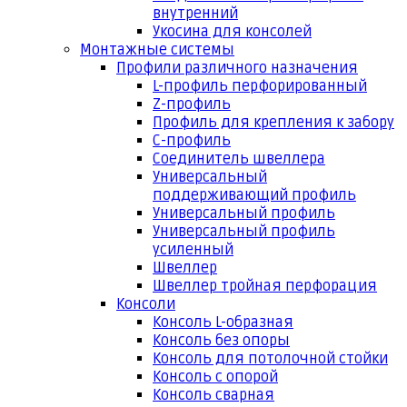
внутренний
Укосина для консолей
Монтажные системы
Профили различного назначения
L-профиль перфорированный
Z-профиль
Профиль для крепления к забору
С-профиль
Соединитель швеллера
Универсальный
поддерживающий профиль
Универсальный профиль
Универсальный профиль
усиленный
Швеллер
Швеллер тройная перфорация
Консоли
Консоль L-образная
Консоль без опоры
Консоль для потолочной стойки
Консоль с опорой
Консоль сварная