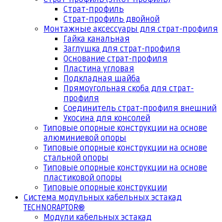
Страт-профиль
Страт-профиль двойной
Монтажные аксессуары для страт-профиля
Гайка канальная
Заглушка для страт-профиля
Основание страт-профиля
Пластина угловая
Подкладная шайба
Прямоугольная скоба для страт-
профиля
Соединитель страт-профиля внешний
Укосина для консолей
Типовые опорные конструкции на основе
алюминиевой опоры
Типовые опорные конструкции на основе
стальной опоры
Типовые опорные конструкции на основе
пластиковой опоры
Типовые опорные конструкции
Система модульных кабельных эстакад
TECHNORAPTOR®
Модули кабельных эстакад