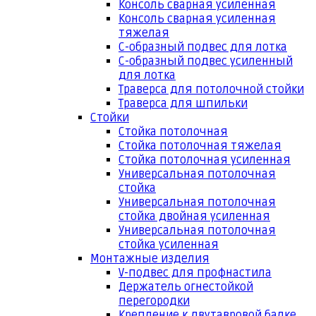
Консоль сварная усиленная
Консоль сварная усиленная
тяжелая
С-образный подвес для лотка
С-образный подвес усиленный
для лотка
Траверса для потолочной стойки
Траверса для шпильки
Стойки
Стойка потолочная
Стойка потолочная тяжелая
Стойка потолочная усиленная
Универсальная потолочная
стойка
Универсальная потолочная
стойка двойная усиленная
Универсальная потолочная
стойка усиленная
Монтажные изделия
V-подвес для профнастила
Держатель огнестойкой
перегородки
Крепление к двутавровой балке