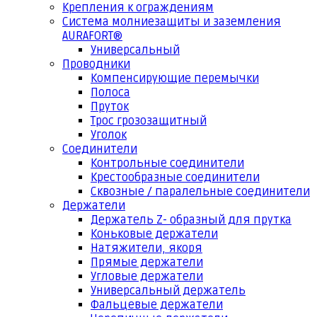
Крепления к ограждениям
Система молниезащиты и заземления
AURAFORT®
Универсальный
Проводники
Компенсирующие перемычки
Полоса
Пруток
Трос грозозащитный
Уголок
Соединители
Контрольные соединители
Крестообразные соединители
Сквозные / паралельные соединители
Держатели
Держатель Z- образный для прутка
Коньковые держатели
Натяжители, якоря
Прямые держатели
Угловые держатели
Универсальный держатель
Фальцевые держатели