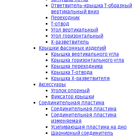
Ответвитель-крышка Т-образный
вертикальный вниз
Переходник
Т-отвод
Угол вертикальный
Угол горизонтальный
Х-разветвитель
Крышки фасонных изделий
Крышка вертикального угла
Крышка горизонтального угла
Крышка переходника
Крышка Т-отвода
Крышка Х-разветвителя
Аксессуары
Уголок опорный
Фиксатор крышки
Соединительная пластина
Соединительная пластина
Соединительная пластина
изменяемая
Усиливающая пластина на дно
Шарнирный соединитель