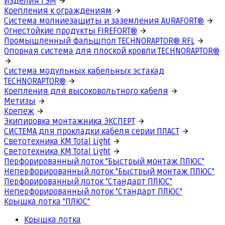
Изделия ГЭМ
Крепления к ограждениям
Система молниезащиты и заземления AURAFORT®
Огнестойкие продукты FIREFORT®
Промышленный фальшпол TECHNORAPTOR® RFL
Опорная система для плоской кровли TECHNORAPTOR®
Система модульных кабельных эстакад
TECHNORAPTOR®
Крепления для высоковольтного кабеля
Метизы
Крепеж
Экипировка монтажника ЭКСПЕРТ
СИСТЕМА для прокладки кабеля серии ПЛАСТ
Светотехника КМ Total Light
Светотехника КМ Total Light
Перфорированный лоток "Быстрый монтаж ПЛЮС"
Неперфорированный лоток "Быстрый монтаж ПЛЮС"
Перфорированный лоток "Стандарт ПЛЮС"
Неперфорированный лоток "Стандарт ПЛЮС"
Крышка лотка "ПЛЮС"
Крышка лотка