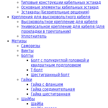
Типовые конструкции кабельных эстакад
Основные элементы кабельных эстакад
Эстакады (Безригельные решения)
Крепления для высоковольтного кабеля
Высоковольтное крепление для кабеля
Универсальное крепление для кабеля (для
прокладки в треугольник)
Уплотнитель
Метизы
Саморезы
Винты
Болты
Болт с полукруглой головкой и
квадратным подголовком
Т-болт
Шестигранный болт
Гайки
Гайка с фланцем
Гайка соединительная
Гайка шестигранная
Шайбы
Шайба