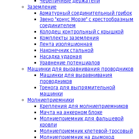
Черепичные держатели
Заземление
Арматурный соединительный грибок
Звено "конус Морзе" с крестообразным
соединителем
Колодец контрольный с крышкой
Комплекты заземления
Лента изоляционная
Наконечник стальной
Насадка ударная
Уравнение потенциалов
Машинки для выравнивания проводников
Машинки для выравнивания
проводников
Тренога для выпрямительной
машинки
Молниеприемники
Крепления для молниеприемников
Мачта на анкерном блоке
Молниеприемник для фальцевой
кровли
Молниеприемник клетевой-тросовый
Молниеприемник на дымоход