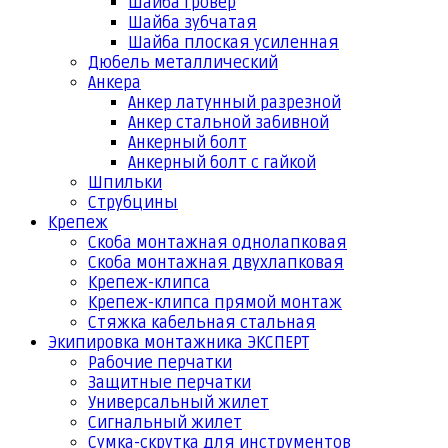
Шайба гровер
Шайба зубчатая
Шайба плоская усиленная
Дюбель металлический
Анкера
Анкер латунный разрезной
Анкер стальной забивной
Анкерный болт
Анкерный болт с гайкой
Шпильки
Струбцины
Крепеж
Скоба монтажная однолапковая
Скоба монтажная двухлапковая
Крепеж-клипса
Крепеж-клипса прямой монтаж
Стяжка кабельная стальная
Экипировка монтажника ЭКСПЕРТ
Рабочие перчатки
Защитные перчатки
Универсальный жилет
Сигнальный жилет
Сумка-скрутка для инструментов