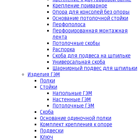
Крепление приварное
Опора для консолей без опоры
Основание потолочной стойки
Перфополоса
Перфорированная монтажная
лента
Потолочные скобы
Распорка
Скоба для подвеса на шпильке
Универсальная скоба
Шарнирный подвес для шпильки
Изделия ГЭМ
Полки
Стойки
Напольные ГЭМ
Настенные ГЭМ
Потолочные ГЭМ
Скоба
Основание одиночной полки
Комплект крепления к опоре
Подвески
Ключ