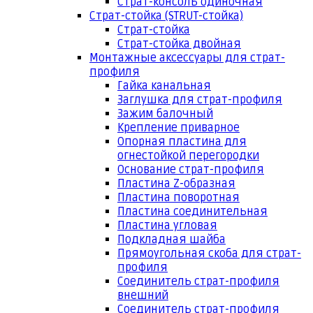
Страт-консоль одиночная
Страт-стойка (STRUT-стойка)
Страт-стойка
Страт-стойка двойная
Монтажные аксессуары для страт-
профиля
Гайка канальная
Заглушка для страт-профиля
Зажим балочный
Крепление приварное
Опорная пластина для
огнестойкой перегородки
Основание страт-профиля
Пластина Z-образная
Пластина поворотная
Пластина соединительная
Пластина угловая
Подкладная шайба
Прямоугольная скоба для страт-
профиля
Соединитель страт-профиля
внешний
Соединитель страт-профиля