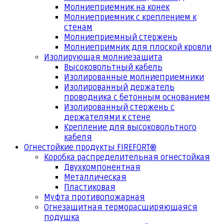
Молниеприемник на конек
Молниеприемник с креплением к
стенам
Молниеприемный стержень
Молниепримник для плоской кровли
Изолирующая молниезащита
Высоковольтный кабель
Изолированные молниеприемники
Изолированный держатель
проводника с бетонным основанием
Изолированный стержень с
держателями к стене
Крепление для высоковольтного
кабеля
Огнестойкие продукты FIREFORT®
Коробка распределительная огнестойкая
Двухкомпонентная
Металлическая
Пластиковая
Муфта противопожарная
Огнезащитная терморасширяющаяся
подушка