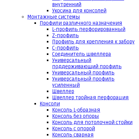
внутренний
Укосина для консолей
Монтажные системы
Профили различного назначения
L-профиль перфорированный
Z-профиль
Профиль для крепления к забору
С-профиль
Соединитель швеллера
Универсальный
поддерживающий профиль
Универсальный профиль
Универсальный профиль
усиленный
Швеллер
Швеллер тройная перфорация
Консоли
Консоль L-образная
Консоль без опоры
Консоль для потолочной стойки
Консоль с опорой
Консоль сварная