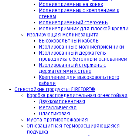
Молниеприемник на конек
Молниеприемник с креплением к
стенам
Молниеприемный стержень
Молниепримник для плоской кровли
Изолирующая молниезащита
Высоковольтный кабель
Изолированные молниеприемники
Изолированный держатель
проводника с бетонным основанием
Изолированный стержень с
держателями к стене
Крепление для высоковольтного
кабеля
Огнестойкие продукты FIREFORT®
Коробка распределительная огнестойкая
Двухкомпонентная
Металлическая
Пластиковая
Муфта противопожарная
Огнезащитная терморасширяющаяся
подушка