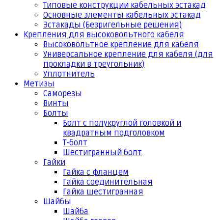
Типовые конструкции кабельных эстакад
Основные элементы кабельных эстакад
Эстакады (Безригельные решения)
Крепления для высоковольтного кабеля
Высоковольтное крепление для кабеля
Универсальное крепление для кабеля (для
прокладки в треугольник)
Уплотнитель
Метизы
Саморезы
Винты
Болты
Болт с полукруглой головкой и
квадратным подголовком
Т-болт
Шестигранный болт
Гайки
Гайка с фланцем
Гайка соединительная
Гайка шестигранная
Шайбы
Шайба