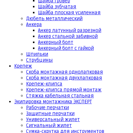
Шайба гровер
Шайба зубчатая
Шайба плоская усиленная
Дюбель металлический
Анкера
Анкер латунный разрезной
Анкер стальной забивной
Анкерный болт
Анкерный болт с гайкой
Шпильки
Струбцины
Крепеж
Скоба монтажная однолапковая
Скоба монтажная двухлапковая
Крепеж-клипса
Крепеж-клипса прямой монтаж
Стяжка кабельная стальная
Экипировка монтажника ЭКСПЕРТ
Рабочие перчатки
Защитные перчатки
Универсальный жилет
Сигнальный жилет
Сумка-скрутка для инструментов