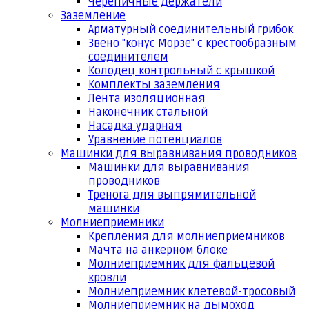
Черепичные держатели
Заземление
Арматурный соединительный грибок
Звено "конус Морзе" с крестообразным
соединителем
Колодец контрольный с крышкой
Комплекты заземления
Лента изоляционная
Наконечник стальной
Насадка ударная
Уравнение потенциалов
Машинки для выравнивания проводников
Машинки для выравнивания
проводников
Тренога для выпрямительной
машинки
Молниеприемники
Крепления для молниеприемников
Мачта на анкерном блоке
Молниеприемник для фальцевой
кровли
Молниеприемник клетевой-тросовый
Молниеприемник на дымоход