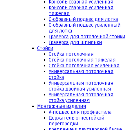
Консоль сварная усиленная
Консоль сварная усиленная
тяжелая
С-образный подвес для лотка
С-образный подвес усиленный
для лотка
Траверса для потолочной стойки
Траверса для шпильки
Стойки
Стойка потолочная
Стойка потолочная тяжелая
Стойка потолочная усиленная
Универсальная потолочная
стойка
Универсальная потолочная
стойка двойная усиленная
Универсальная потолочная
стойка усиленная
Монтажные изделия
V-подвес для профнастила
Держатель огнестойкой
перегородки
Крепление к двутавровой балке