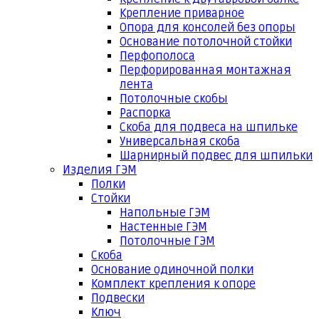
Крепление приварное
Опора для консолей без опоры
Основание потолочной стойки
Перфополоса
Перфорированная монтажная
лента
Потолочные скобы
Распорка
Скоба для подвеса на шпильке
Универсальная скоба
Шарнирный подвес для шпильки
Изделия ГЭМ
Полки
Стойки
Напольные ГЭМ
Настенные ГЭМ
Потолочные ГЭМ
Скоба
Основание одиночной полки
Комплект крепления к опоре
Подвески
Ключ