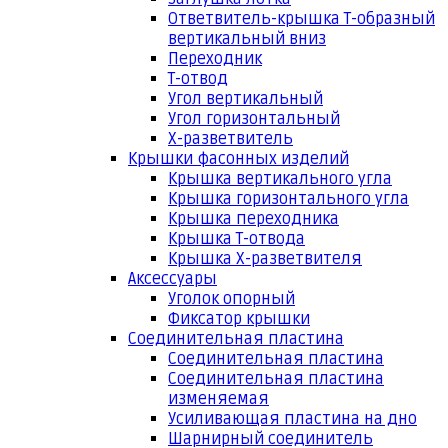
Ответвитель-крышка Т-образный
вертикальный вниз
Переходник
Т-отвод
Угол вертикальный
Угол горизонтальный
Х-разветвитель
Крышки фасонных изделий
Крышка вертикального угла
Крышка горизонтального угла
Крышка переходника
Крышка Т-отвода
Крышка Х-разветвителя
Аксессуары
Уголок опорный
Фиксатор крышки
Соединительная пластина
Соединительная пластина
Соединительная пластина
изменяемая
Усиливающая пластина на дно
Шарнирный соединитель