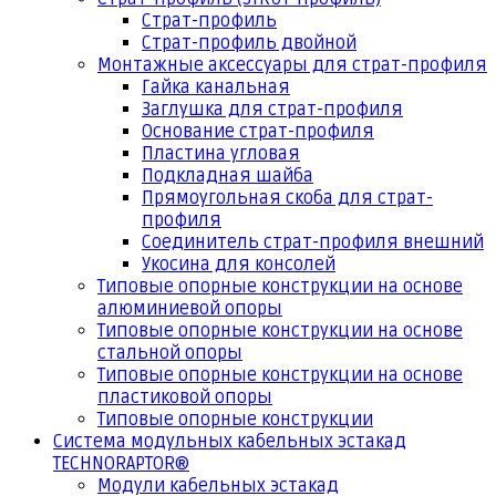
Страт-профиль
Страт-профиль двойной
Монтажные аксессуары для страт-профиля
Гайка канальная
Заглушка для страт-профиля
Основание страт-профиля
Пластина угловая
Подкладная шайба
Прямоугольная скоба для страт-
профиля
Соединитель страт-профиля внешний
Укосина для консолей
Типовые опорные конструкции на основе
алюминиевой опоры
Типовые опорные конструкции на основе
стальной опоры
Типовые опорные конструкции на основе
пластиковой опоры
Типовые опорные конструкции
Система модульных кабельных эстакад
TECHNORAPTOR®
Модули кабельных эстакад