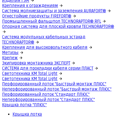
Изделия ГЭМ
Крепления к ограждениям
Система молниезащиты и заземления AURAFORT®
Огнестойкие продукты FIREFORT®
Промышленный фальшпол TECHNORAPTOR® RFL
Опорная система для плоской кровли TECHNORAPTOR®
Система модульных кабельных эстакад
TECHNORAPTOR®
Крепления для высоковольтного кабеля
Метизы
Крепеж
Экипировка монтажника ЭКСПЕРТ
СИСТЕМА для прокладки кабеля серии ПЛАСТ
Светотехника КМ Total Light
Светотехника КМ Total Light
Перфорированный лоток "Быстрый монтаж ПЛЮС"
Неперфорированный лоток "Быстрый монтаж ПЛЮС"
Перфорированный лоток "Стандарт ПЛЮС"
Неперфорированный лоток "Стандарт ПЛЮС"
Крышка лотка "ПЛЮС"
Крышка лотка