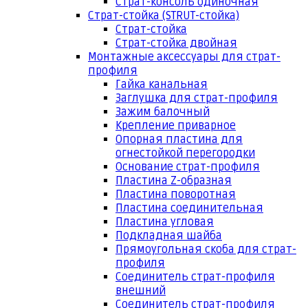
Страт-консоль одиночная
Страт-стойка (STRUT-стойка)
Страт-стойка
Страт-стойка двойная
Монтажные аксессуары для страт-
профиля
Гайка канальная
Заглушка для страт-профиля
Зажим балочный
Крепление приварное
Опорная пластина для
огнестойкой перегородки
Основание страт-профиля
Пластина Z-образная
Пластина поворотная
Пластина соединительная
Пластина угловая
Подкладная шайба
Прямоугольная скоба для страт-
профиля
Соединитель страт-профиля
внешний
Соединитель страт-профиля