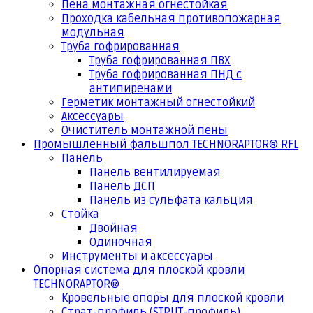
Пена монтажная огнестойкая
Проходка кабельная противопожарная
модульная
Труба гофрированная
Труба гофрированная ПВХ
Труба гофрированная ПНД с
антипиренами
Герметик монтажный огнестойкий
Аксессуары
Очиститель монтажной пены
Промышленный фальшпол TECHNORAPTOR® RFL
Панель
Панель вентилируемая
Панель ДСП
Панель из сульфата кальция
Стойка
Двойная
Одиночная
Инструменты и аксессуары
Опорная система для плоской кровли
TECHNORAPTOR®
Кровельные опоры для плоской кровли
Страт-профиль (STRUT-профиль)