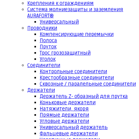
Крепления к ограждениям
Система молниезащиты и заземления
AURAFORT®
Универсальный
Проводники
Компенсирующие перемычки
Полоса
Пруток
Трос грозозащитный
Уголок
Соединители
Контрольные соединители
Крестообразные соединители
Сквозные / паралельные соединители
Держатели
Держатель Z- образный для прутка
Коньковые держатели
Натяжители, якоря
Прямые держатели
Угловые держатели
Универсальный держатель
Фальцевые держатели