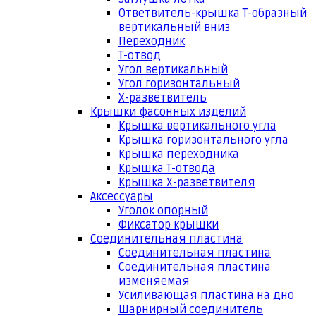
Ответвитель-крышка Т-образный
вертикальный вниз
Переходник
Т-отвод
Угол вертикальный
Угол горизонтальный
Х-разветвитель
Крышки фасонных изделий
Крышка вертикального угла
Крышка горизонтального угла
Крышка переходника
Крышка Т-отвода
Крышка Х-разветвителя
Аксессуары
Уголок опорный
Фиксатор крышки
Соединительная пластина
Соединительная пластина
Соединительная пластина
изменяемая
Усиливающая пластина на дно
Шарнирный соединитель