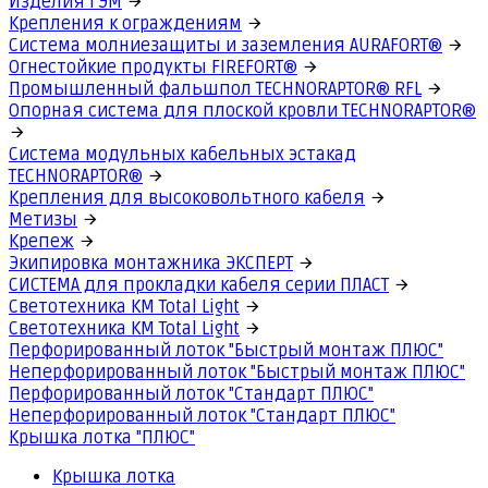
Изделия ГЭМ
Крепления к ограждениям
Система молниезащиты и заземления AURAFORT®
Огнестойкие продукты FIREFORT®
Промышленный фальшпол TECHNORAPTOR® RFL
Опорная система для плоской кровли TECHNORAPTOR®
Система модульных кабельных эстакад
TECHNORAPTOR®
Крепления для высоковольтного кабеля
Метизы
Крепеж
Экипировка монтажника ЭКСПЕРТ
СИСТЕМА для прокладки кабеля серии ПЛАСТ
Светотехника КМ Total Light
Светотехника КМ Total Light
Перфорированный лоток "Быстрый монтаж ПЛЮС"
Неперфорированный лоток "Быстрый монтаж ПЛЮС"
Перфорированный лоток "Стандарт ПЛЮС"
Неперфорированный лоток "Стандарт ПЛЮС"
Крышка лотка "ПЛЮС"
Крышка лотка