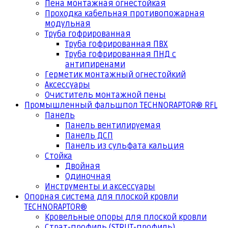
Пена монтажная огнестойкая
Проходка кабельная противопожарная
модульная
Труба гофрированная
Труба гофрированная ПВХ
Труба гофрированная ПНД с
антипиренами
Герметик монтажный огнестойкий
Аксессуары
Очиститель монтажной пены
Промышленный фальшпол TECHNORAPTOR® RFL
Панель
Панель вентилируемая
Панель ДСП
Панель из сульфата кальция
Стойка
Двойная
Одиночная
Инструменты и аксессуары
Опорная система для плоской кровли
TECHNORAPTOR®
Кровельные опоры для плоской кровли
Страт-профиль (STRUT-профиль)