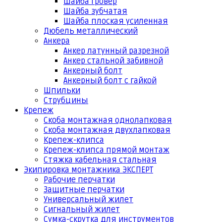
Шайба гровер
Шайба зубчатая
Шайба плоская усиленная
Дюбель металлический
Анкера
Анкер латунный разрезной
Анкер стальной забивной
Анкерный болт
Анкерный болт с гайкой
Шпильки
Струбцины
Крепеж
Скоба монтажная однолапковая
Скоба монтажная двухлапковая
Крепеж-клипса
Крепеж-клипса прямой монтаж
Стяжка кабельная стальная
Экипировка монтажника ЭКСПЕРТ
Рабочие перчатки
Защитные перчатки
Универсальный жилет
Сигнальный жилет
Сумка-скрутка для инструментов