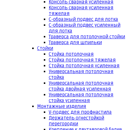
Консоль сварная усиленная
Консоль сварная усиленная
тяжелая
С-образный подвес для лотка
С-образный подвес усиленный
для лотка
Траверса для потолочной стойки
Траверса для шпильки
Стойки
Стойка потолочная
Стойка потолочная тяжелая
Стойка потолочная усиленная
Универсальная потолочная
стойка
Универсальная потолочная
стойка двойная усиленная
Универсальная потолочная
стойка усиленная
Монтажные изделия
V-подвес для профнастила
Держатель огнестойкой
перегородки
Крепление к двутавровой балке