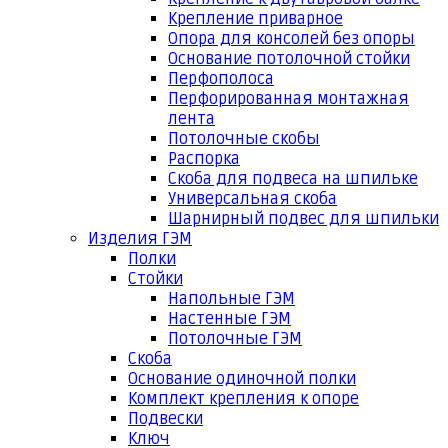
Крепление приварное
Опора для консолей без опоры
Основание потолочной стойки
Перфополоса
Перфорированная монтажная
лента
Потолочные скобы
Распорка
Скоба для подвеса на шпильке
Универсальная скоба
Шарнирный подвес для шпильки
Изделия ГЭМ
Полки
Стойки
Напольные ГЭМ
Настенные ГЭМ
Потолочные ГЭМ
Скоба
Основание одиночной полки
Комплект крепления к опоре
Подвески
Ключ