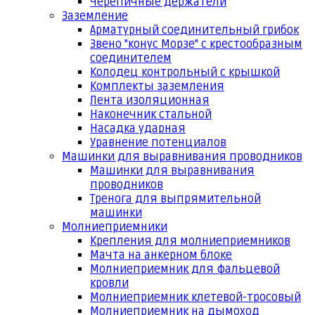
Черепичные держатели
Заземление
Арматурный соединительный грибок
Звено "конус Морзе" с крестообразным
соединителем
Колодец контрольный с крышкой
Комплекты заземления
Лента изоляционная
Наконечник стальной
Насадка ударная
Уравнение потенциалов
Машинки для выравнивания проводников
Машинки для выравнивания
проводников
Тренога для выпрямительной
машинки
Молниеприемники
Крепления для молниеприемников
Мачта на анкерном блоке
Молниеприемник для фальцевой
кровли
Молниеприемник клетевой-тросовый
Молниеприемник на дымоход