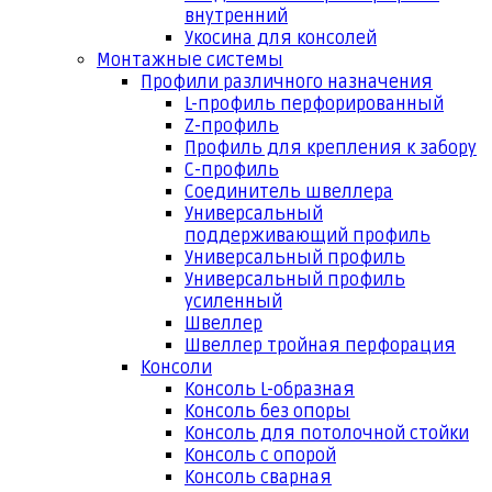
внутренний
Укосина для консолей
Монтажные системы
Профили различного назначения
L-профиль перфорированный
Z-профиль
Профиль для крепления к забору
С-профиль
Соединитель швеллера
Универсальный
поддерживающий профиль
Универсальный профиль
Универсальный профиль
усиленный
Швеллер
Швеллер тройная перфорация
Консоли
Консоль L-образная
Консоль без опоры
Консоль для потолочной стойки
Консоль с опорой
Консоль сварная