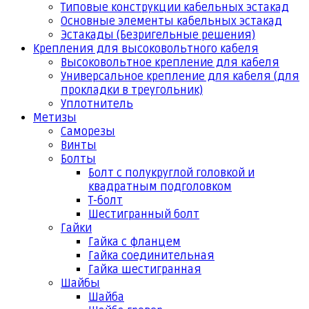
Типовые конструкции кабельных эстакад
Основные элементы кабельных эстакад
Эстакады (Безригельные решения)
Крепления для высоковольтного кабеля
Высоковольтное крепление для кабеля
Универсальное крепление для кабеля (для
прокладки в треугольник)
Уплотнитель
Метизы
Саморезы
Винты
Болты
Болт с полукруглой головкой и
квадратным подголовком
Т-болт
Шестигранный болт
Гайки
Гайка с фланцем
Гайка соединительная
Гайка шестигранная
Шайбы
Шайба