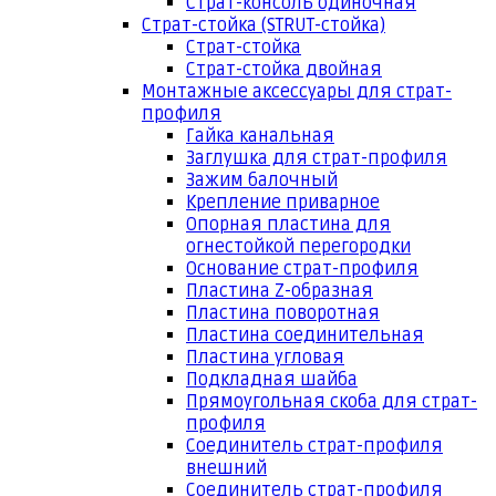
Страт-консоль одиночная
Страт-стойка (STRUT-стойка)
Страт-стойка
Страт-стойка двойная
Монтажные аксессуары для страт-
профиля
Гайка канальная
Заглушка для страт-профиля
Зажим балочный
Крепление приварное
Опорная пластина для
огнестойкой перегородки
Основание страт-профиля
Пластина Z-образная
Пластина поворотная
Пластина соединительная
Пластина угловая
Подкладная шайба
Прямоугольная скоба для страт-
профиля
Соединитель страт-профиля
внешний
Соединитель страт-профиля