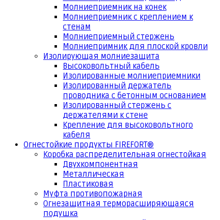
Молниеприемник на конек
Молниеприемник с креплением к
стенам
Молниеприемный стержень
Молниепримник для плоской кровли
Изолирующая молниезащита
Высоковольтный кабель
Изолированные молниеприемники
Изолированный держатель
проводника с бетонным основанием
Изолированный стержень с
держателями к стене
Крепление для высоковольтного
кабеля
Огнестойкие продукты FIREFORT®
Коробка распределительная огнестойкая
Двухкомпонентная
Металлическая
Пластиковая
Муфта противопожарная
Огнезащитная терморасширяющаяся
подушка