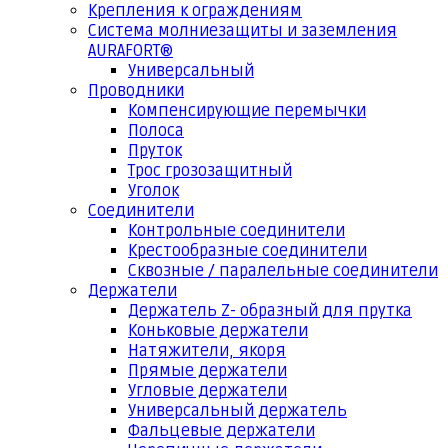
Крепления к ограждениям
Система молниезащиты и заземления
AURAFORT®
Универсальный
Проводники
Компенсирующие перемычки
Полоса
Пруток
Трос грозозащитный
Уголок
Соединители
Контрольные соединители
Крестообразные соединители
Сквозные / паралельные соединители
Держатели
Держатель Z- образный для прутка
Коньковые держатели
Натяжители, якоря
Прямые держатели
Угловые держатели
Универсальный держатель
Фальцевые держатели