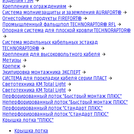
Изделия ГЭМ
Крепления к ограждениям
Система молниезащиты и заземления AURAFORT®
Огнестойкие продукты FIREFORT®
Промышленный фальшпол TECHNORAPTOR® RFL
Опорная система для плоской кровли TECHNORAPTOR®
Система модульных кабельных эстакад
TECHNORAPTOR®
Крепления для высоковольтного кабеля
Метизы
Крепеж
Экипировка монтажника ЭКСПЕРТ
СИСТЕМА для прокладки кабеля серии ПЛАСТ
Светотехника КМ Total Light
Светотехника КМ Total Light
Перфорированный лоток "Быстрый монтаж ПЛЮС"
Неперфорированный лоток "Быстрый монтаж ПЛЮС"
Перфорированный лоток "Стандарт ПЛЮС"
Неперфорированный лоток "Стандарт ПЛЮС"
Крышка лотка "ПЛЮС"
Крышка лотка