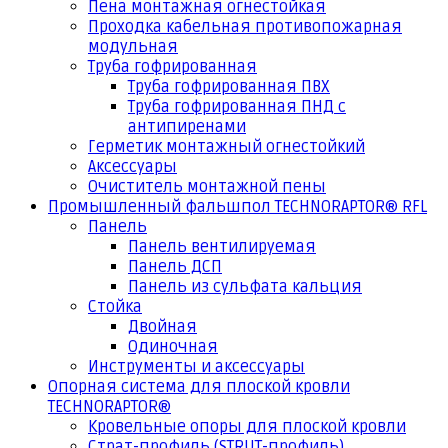
Пена монтажная огнестойкая
Проходка кабельная противопожарная
модульная
Труба гофрированная
Труба гофрированная ПВХ
Труба гофрированная ПНД с
антипиренами
Герметик монтажный огнестойкий
Аксессуары
Очиститель монтажной пены
Промышленный фальшпол TECHNORAPTOR® RFL
Панель
Панель вентилируемая
Панель ДСП
Панель из сульфата кальция
Стойка
Двойная
Одиночная
Инструменты и аксессуары
Опорная система для плоской кровли
TECHNORAPTOR®
Кровельные опоры для плоской кровли
Страт-профиль (STRUT-профиль)