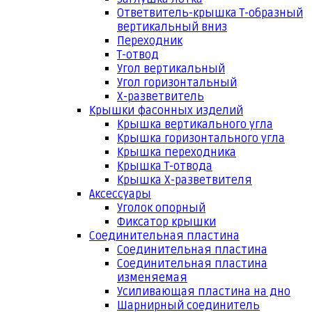
Ответвитель-крышка Т-образный
вертикальный вниз
Переходник
Т-отвод
Угол вертикальный
Угол горизонтальный
Х-разветвитель
Крышки фасонных изделий
Крышка вертикального угла
Крышка горизонтального угла
Крышка переходника
Крышка Т-отвода
Крышка Х-разветвителя
Аксессуары
Уголок опорный
Фиксатор крышки
Соединительная пластина
Соединительная пластина
Соединительная пластина
изменяемая
Усиливающая пластина на дно
Шарнирный соединитель