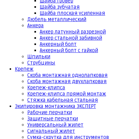
Шайба гровер
Шайба зубчатая
Шайба плоская усиленная
Дюбель металлический
Анкера
Анкер латунный разрезной
Анкер стальной забивной
Анкерный болт
Анкерный болт с гайкой
Шпильки
Струбцины
Крепеж
Скоба монтажная однолапковая
Скоба монтажная двухлапковая
Крепеж-клипса
Крепеж-клипса прямой монтаж
Стяжка кабельная стальная
Экипировка монтажника ЭКСПЕРТ
Рабочие перчатки
Защитные перчатки
Универсальный жилет
Сигнальный жилет
Сумка-скрутка для инструментов