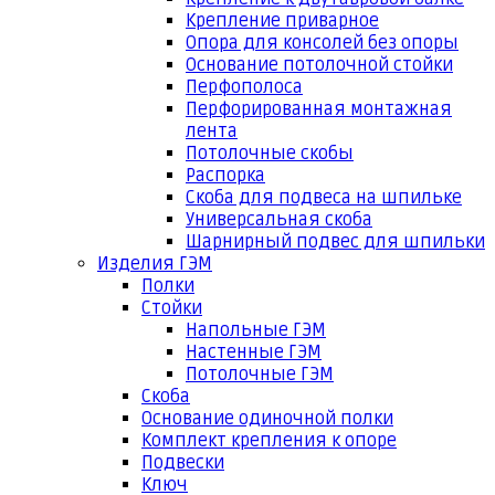
Крепление приварное
Опора для консолей без опоры
Основание потолочной стойки
Перфополоса
Перфорированная монтажная
лента
Потолочные скобы
Распорка
Скоба для подвеса на шпильке
Универсальная скоба
Шарнирный подвес для шпильки
Изделия ГЭМ
Полки
Стойки
Напольные ГЭМ
Настенные ГЭМ
Потолочные ГЭМ
Скоба
Основание одиночной полки
Комплект крепления к опоре
Подвески
Ключ