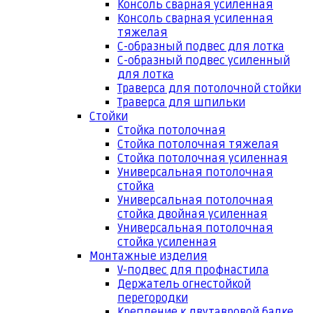
Консоль сварная усиленная
Консоль сварная усиленная
тяжелая
С-образный подвес для лотка
С-образный подвес усиленный
для лотка
Траверса для потолочной стойки
Траверса для шпильки
Стойки
Стойка потолочная
Стойка потолочная тяжелая
Стойка потолочная усиленная
Универсальная потолочная
стойка
Универсальная потолочная
стойка двойная усиленная
Универсальная потолочная
стойка усиленная
Монтажные изделия
V-подвес для профнастила
Держатель огнестойкой
перегородки
Крепление к двутавровой балке