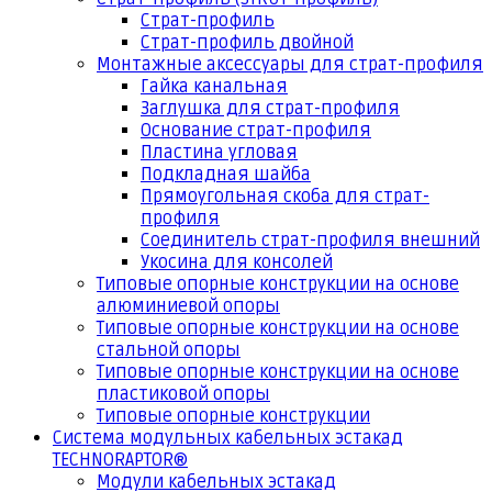
Страт-профиль
Страт-профиль двойной
Монтажные аксессуары для страт-профиля
Гайка канальная
Заглушка для страт-профиля
Основание страт-профиля
Пластина угловая
Подкладная шайба
Прямоугольная скоба для страт-
профиля
Соединитель страт-профиля внешний
Укосина для консолей
Типовые опорные конструкции на основе
алюминиевой опоры
Типовые опорные конструкции на основе
стальной опоры
Типовые опорные конструкции на основе
пластиковой опоры
Типовые опорные конструкции
Система модульных кабельных эстакад
TECHNORAPTOR®
Модули кабельных эстакад