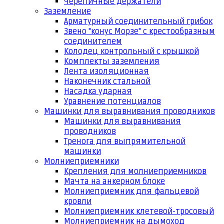
Черепичные держатели
Заземление
Арматурный соединительный грибок
Звено "конус Морзе" с крестообразным
соединителем
Колодец контрольный с крышкой
Комплекты заземления
Лента изоляционная
Наконечник стальной
Насадка ударная
Уравнение потенциалов
Машинки для выравнивания проводников
Машинки для выравнивания
проводников
Тренога для выпрямительной
машинки
Молниеприемники
Крепления для молниеприемников
Мачта на анкерном блоке
Молниеприемник для фальцевой
кровли
Молниеприемник клетевой-тросовый
Молниеприемник на дымоход