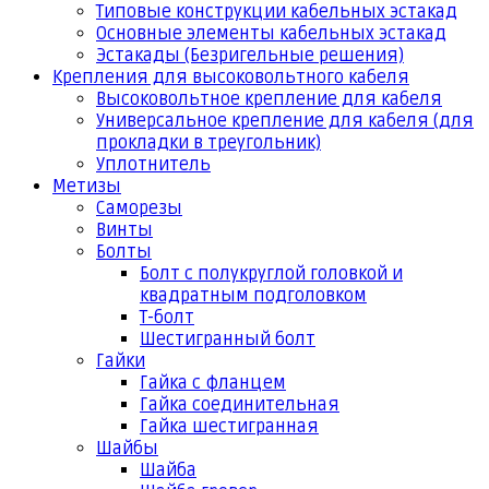
Типовые конструкции кабельных эстакад
Основные элементы кабельных эстакад
Эстакады (Безригельные решения)
Крепления для высоковольтного кабеля
Высоковольтное крепление для кабеля
Универсальное крепление для кабеля (для
прокладки в треугольник)
Уплотнитель
Метизы
Саморезы
Винты
Болты
Болт с полукруглой головкой и
квадратным подголовком
Т-болт
Шестигранный болт
Гайки
Гайка с фланцем
Гайка соединительная
Гайка шестигранная
Шайбы
Шайба