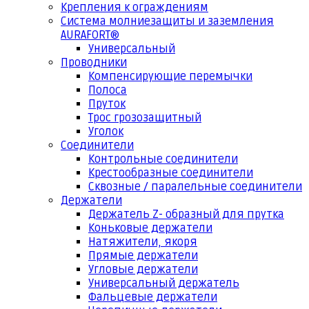
Крепления к ограждениям
Система молниезащиты и заземления
AURAFORT®
Универсальный
Проводники
Компенсирующие перемычки
Полоса
Пруток
Трос грозозащитный
Уголок
Соединители
Контрольные соединители
Крестообразные соединители
Сквозные / паралельные соединители
Держатели
Держатель Z- образный для прутка
Коньковые держатели
Натяжители, якоря
Прямые держатели
Угловые держатели
Универсальный держатель
Фальцевые держатели