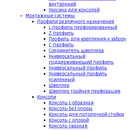
внутренний
Укосина для консолей
Монтажные системы
Профили различного назначения
L-профиль перфорированный
Z-профиль
Профиль для крепления к забору
С-профиль
Соединитель швеллера
Универсальный
поддерживающий профиль
Универсальный профиль
Универсальный профиль
усиленный
Швеллер
Швеллер тройная перфорация
Консоли
Консоль L-образная
Консоль без опоры
Консоль для потолочной стойки
Консоль с опорой
Консоль сварная