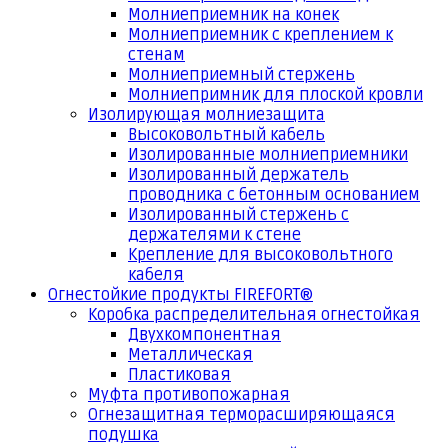
Молниеприемник на конек
Молниеприемник с креплением к
стенам
Молниеприемный стержень
Молниепримник для плоской кровли
Изолирующая молниезащита
Высоковольтный кабель
Изолированные молниеприемники
Изолированный держатель
проводника с бетонным основанием
Изолированный стержень с
держателями к стене
Крепление для высоковольтного
кабеля
Огнестойкие продукты FIREFORT®
Коробка распределительная огнестойкая
Двухкомпонентная
Металлическая
Пластиковая
Муфта противопожарная
Огнезащитная терморасширяющаяся
подушка