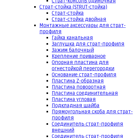
Страт-консоль одиночная
Страт-стойка (STRUT-стойка)
Страт-стойка
Страт-стойка двойная
Монтажные аксессуары для страт-
профиля
Гайка канальная
Заглушка для страт-профиля
Зажим балочный
Крепление приварное
Опорная пластина для
огнестойкой перегородки
Основание страт-профиля
Пластина Z-образная
Пластина поворотная
Пластина соединительная
Пластина угловая
Подкладная шайба
Прямоугольная скоба для страт-
профиля
Соединитель страт-профиля
внешний
Соединитель страт-профиля