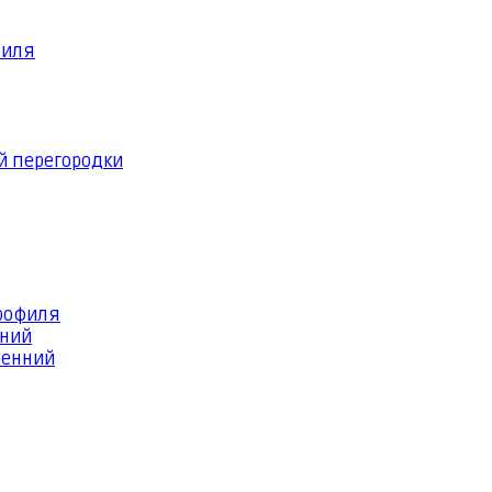
филя
й перегородки
профиля
шний
ренний