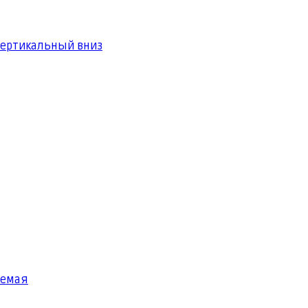
вертикальный вниз
яемая