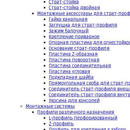
Страт-стойка
Страт-стойка двойная
Монтажные аксессуары для страт-про
Гайка канальная
Заглушка для страт-профиля
Зажим балочный
Крепление приварное
Опорная пластина для огнестойко
Основание страт-профиля
Пластина Z-образная
Пластина поворотная
Пластина соединительная
Пластина угловая
Подкладная шайба
Прямоугольная скоба для страт-
Соединитель страт-профиля вне
Соединитель страт-профиля внут
Укосина для консолей
Монтажные системы
Профили различного назначения
L-профиль перфорированный
Z-профиль
Профиль для крепления к забору