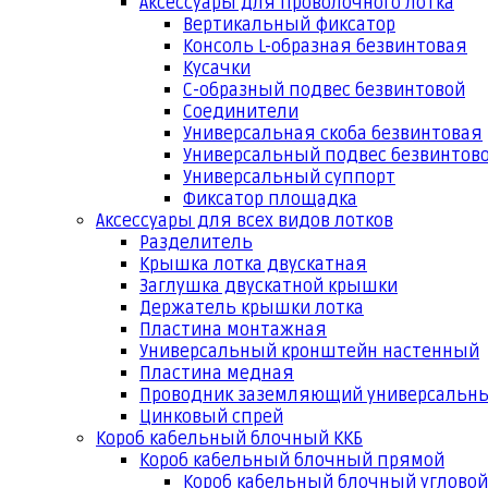
Аксессуары для проволочного лотка
Вертикальный фиксатор
Консоль L-образная безвинтовая
Кусачки
С-образный подвес безвинтовой
Соединители
Универсальная скоба безвинтовая
Универсальный подвес безвинтов
Универсальный суппорт
Фиксатор площадка
Аксессуары для всех видов лотков
Разделитель
Крышка лотка двускатная
Заглушка двускатной крышки
Держатель крышки лотка
Пластина монтажная
Универсальный кронштейн настенный
Пластина медная
Проводник заземляющий универсальн
Цинковый спрей
Короб кабельный блочный ККБ
Короб кабельный блочный прямой
Короб кабельный блочный угловой