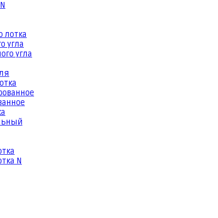
 N
о лотка
о угла
ого угла
еля
отка
рованное
ванное
ка
льный
отка
тка N