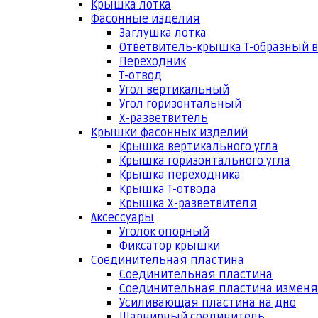
Крышка лотка
Фасонные изделия
Заглушка лотка
Ответвитель-крышка Т-образный 
Переходник
Т-отвод
Угол вертикальный
Угол горизонтальный
Х-разветвитель
Крышки фасонных изделий
Крышка вертикального угла
Крышка горизонтального угла
Крышка переходника
Крышка Т-отвода
Крышка Х-разветвителя
Аксессуары
Уголок опорный
Фиксатор крышки
Соединительная пластина
Соединительная пластина
Соединительная пластина измен
Усиливающая пластина на дно
Шарнирный соединитель