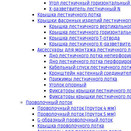
Угол лестничный горизонтальный
Х-разветвитель лестничный N
Крышка лестничного лотка
Крышки фасонных изделий лестничног
Крышка лестничного вертикальног
Крышка лестничного горизонтальн
Крышка лестничного Т-отвода
Крышка лестничного Х-разветвит
Аксессуары для монтажа лестничного л
Дно лестничного лотка неперфори
Дно лестничного лотка перфориро
Кабельный спуск лестничного лот
Кронштейн настенный соедините
Прижимы лестничного лотка
Уголок опорный
Фиксаторы крышки лестничного л
Фиксаторы крышки лестничного ло
Проволочный лоток
Проволочный лоток (пруток 4 мм)
Проволочный лоток (пруток 5 мм)
G-образный проволочный лоток
Крышка проволочного лотка