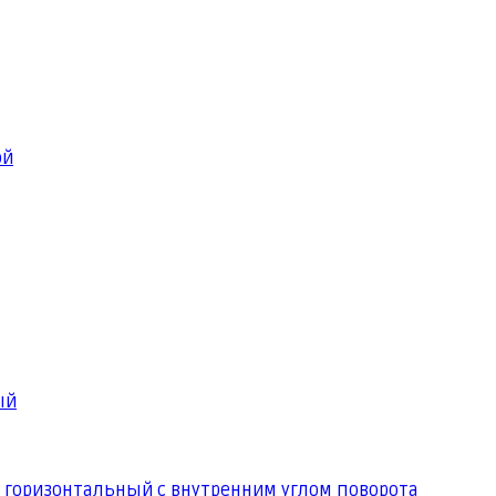
ой
ый
 горизонтальный с внутренним углом поворота