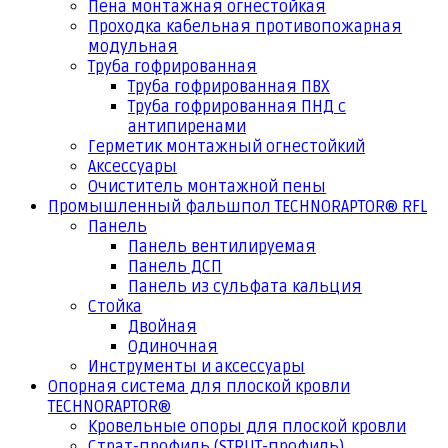
Пена монтажная огнестойкая
Проходка кабельная противопожарная
модульная
Труба гофрированная
Труба гофрированная ПВХ
Труба гофрированная ПНД с
антипиренами
Герметик монтажный огнестойкий
Аксессуары
Очиститель монтажной пены
Промышленный фальшпол TECHNORAPTOR® RFL
Панель
Панель вентилируемая
Панель ДСП
Панель из сульфата кальция
Стойка
Двойная
Одиночная
Инструменты и аксессуары
Опорная система для плоской кровли
TECHNORAPTOR®
Кровельные опоры для плоской кровли
Страт-профиль (STRUT-профиль)