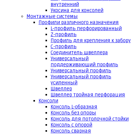
внутренний
Укосина для консолей
Монтажные системы
Профили различного назначения
L-профиль перфорированный
Z-профиль
Профиль для крепления к забору
С-профиль
Соединитель швеллера
Универсальный
поддерживающий профиль
Универсальный профиль
Универсальный профиль
усиленный
Швеллер
Швеллер тройная перфорация
Консоли
Консоль L-образная
Консоль без опоры
Консоль для потолочной стойки
Консоль с опорой
Консоль сварная