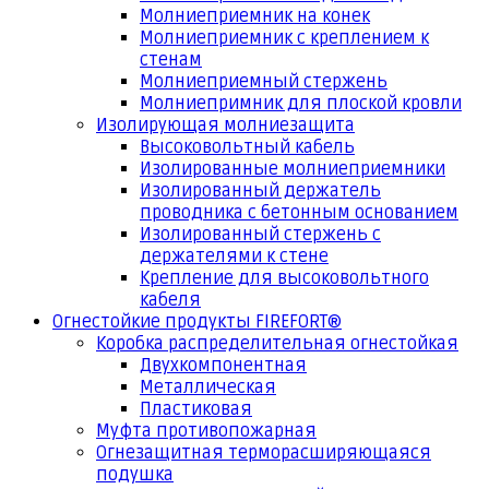
Молниеприемник на конек
Молниеприемник с креплением к
стенам
Молниеприемный стержень
Молниепримник для плоской кровли
Изолирующая молниезащита
Высоковольтный кабель
Изолированные молниеприемники
Изолированный держатель
проводника с бетонным основанием
Изолированный стержень с
держателями к стене
Крепление для высоковольтного
кабеля
Огнестойкие продукты FIREFORT®
Коробка распределительная огнестойкая
Двухкомпонентная
Металлическая
Пластиковая
Муфта противопожарная
Огнезащитная терморасширяющаяся
подушка