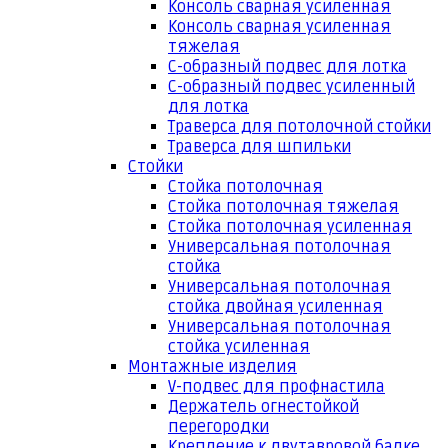
Консоль сварная усиленная
Консоль сварная усиленная
тяжелая
С-образный подвес для лотка
С-образный подвес усиленный
для лотка
Траверса для потолочной стойки
Траверса для шпильки
Стойки
Стойка потолочная
Стойка потолочная тяжелая
Стойка потолочная усиленная
Универсальная потолочная
стойка
Универсальная потолочная
стойка двойная усиленная
Универсальная потолочная
стойка усиленная
Монтажные изделия
V-подвес для профнастила
Держатель огнестойкой
перегородки
Крепление к двутавровой балке