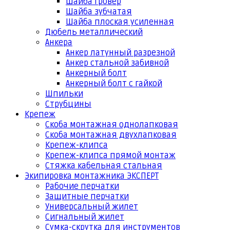
Шайба гровер
Шайба зубчатая
Шайба плоская усиленная
Дюбель металлический
Анкера
Анкер латунный разрезной
Анкер стальной забивной
Анкерный болт
Анкерный болт с гайкой
Шпильки
Струбцины
Крепеж
Скоба монтажная однолапковая
Скоба монтажная двухлапковая
Крепеж-клипса
Крепеж-клипса прямой монтаж
Стяжка кабельная стальная
Экипировка монтажника ЭКСПЕРТ
Рабочие перчатки
Защитные перчатки
Универсальный жилет
Сигнальный жилет
Сумка-скрутка для инструментов