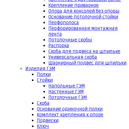
Крепление приварное
Опора для консолей без опоры
Основание потолочной стойки
Перфополоса
Перфорированная монтажная
лента
Потолочные скобы
Распорка
Скоба для подвеса на шпильке
Универсальная скоба
Шарнирный подвес для шпильки
Изделия ГЭМ
Полки
Стойки
Напольные ГЭМ
Настенные ГЭМ
Потолочные ГЭМ
Скоба
Основание одиночной полки
Комплект крепления к опоре
Подвески
Ключ