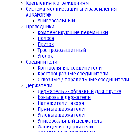
Крепления к ограждениям
Система молниезащиты и заземления
AURAFORT®
Универсальный
Проводники
Компенсирующие перемычки
Полоса
Пруток
Трос грозозащитный
Уголок
Соединители
Контрольные соединители
Крестообразные соединители
Сквозные / паралельные соединители
Держатели
Держатель Z- образный для прутка
Коньковые держатели
Натяжители, якоря
Прямые держатели
Угловые держатели
Универсальный держатель
Фальцевые держатели