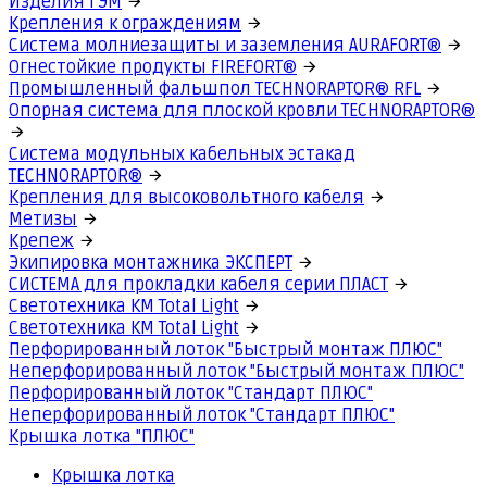
Изделия ГЭМ
Крепления к ограждениям
Система молниезащиты и заземления AURAFORT®
Огнестойкие продукты FIREFORT®
Промышленный фальшпол TECHNORAPTOR® RFL
Опорная система для плоской кровли TECHNORAPTOR®
Система модульных кабельных эстакад
TECHNORAPTOR®
Крепления для высоковольтного кабеля
Метизы
Крепеж
Экипировка монтажника ЭКСПЕРТ
СИСТЕМА для прокладки кабеля серии ПЛАСТ
Светотехника КМ Total Light
Светотехника КМ Total Light
Перфорированный лоток "Быстрый монтаж ПЛЮС"
Неперфорированный лоток "Быстрый монтаж ПЛЮС"
Перфорированный лоток "Стандарт ПЛЮС"
Неперфорированный лоток "Стандарт ПЛЮС"
Крышка лотка "ПЛЮС"
Крышка лотка