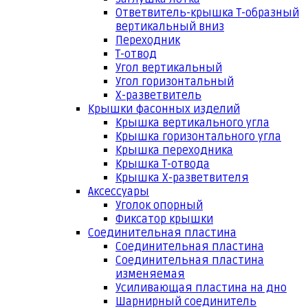
Ответвитель-крышка Т-образный
вертикальный вниз
Переходник
Т-отвод
Угол вертикальный
Угол горизонтальный
Х-разветвитель
Крышки фасонных изделий
Крышка вертикального угла
Крышка горизонтального угла
Крышка переходника
Крышка Т-отвода
Крышка Х-разветвителя
Аксессуары
Уголок опорный
Фиксатор крышки
Соединительная пластина
Соединительная пластина
Соединительная пластина
изменяемая
Усиливающая пластина на дно
Шарнирный соединитель