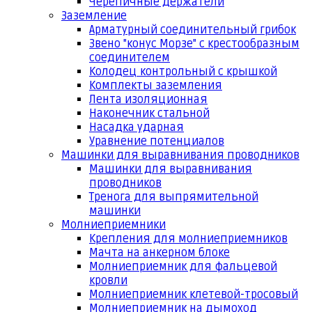
Черепичные держатели
Заземление
Арматурный соединительный грибок
Звено "конус Морзе" с крестообразным
соединителем
Колодец контрольный с крышкой
Комплекты заземления
Лента изоляционная
Наконечник стальной
Насадка ударная
Уравнение потенциалов
Машинки для выравнивания проводников
Машинки для выравнивания
проводников
Тренога для выпрямительной
машинки
Молниеприемники
Крепления для молниеприемников
Мачта на анкерном блоке
Молниеприемник для фальцевой
кровли
Молниеприемник клетевой-тросовый
Молниеприемник на дымоход