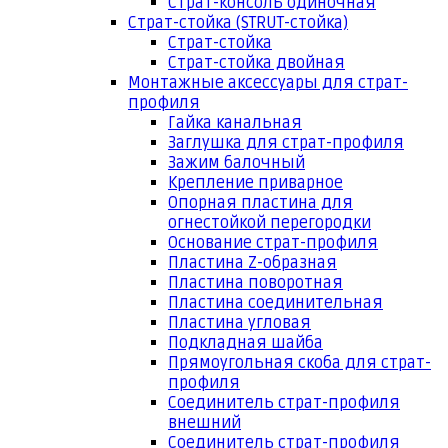
Страт-консоль одиночная
Страт-стойка (STRUT-стойка)
Страт-стойка
Страт-стойка двойная
Монтажные аксессуары для страт-
профиля
Гайка канальная
Заглушка для страт-профиля
Зажим балочный
Крепление приварное
Опорная пластина для
огнестойкой перегородки
Основание страт-профиля
Пластина Z-образная
Пластина поворотная
Пластина соединительная
Пластина угловая
Подкладная шайба
Прямоугольная скоба для страт-
профиля
Соединитель страт-профиля
внешний
Соединитель страт-профиля