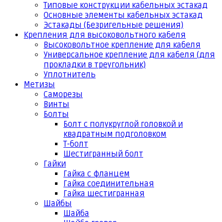
Типовые конструкции кабельных эстакад
Основные элементы кабельных эстакад
Эстакады (Безригельные решения)
Крепления для высоковольтного кабеля
Высоковольтное крепление для кабеля
Универсальное крепление для кабеля (для
прокладки в треугольник)
Уплотнитель
Метизы
Саморезы
Винты
Болты
Болт с полукруглой головкой и
квадратным подголовком
Т-болт
Шестигранный болт
Гайки
Гайка с фланцем
Гайка соединительная
Гайка шестигранная
Шайбы
Шайба