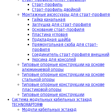
Страт-профиль
Страт-профиль двойной
Монтажные аксессуары для страт-профиля
Гайка канальная
Заглушка для страт-профиля
Основание страт-профиля
Пластина угловая
Подкладная шайба
Прямоугольная скоба для страт-
профиля
Соединитель страт-профиля внешний
Укосина для консолей
Типовые опорные конструкции на основе
алюминиевой опоры
Типовые опорные конструкции на основе
стальной опоры
Типовые опорные конструкции на основе
пластиковой опоры
Типовые опорные конструкции
Система модульных кабельных эстакад
TECHNORAPTOR®
Модули кабельных эстакад