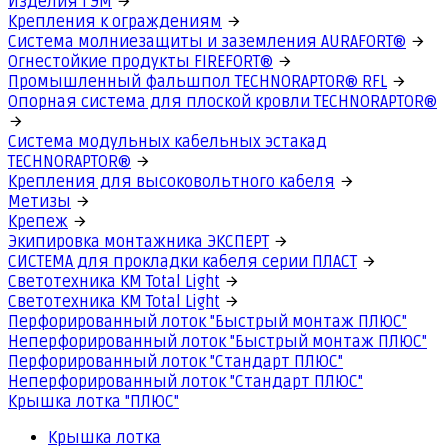
Изделия ГЭМ
Крепления к ограждениям
Система молниезащиты и заземления AURAFORT®
Огнестойкие продукты FIREFORT®
Промышленный фальшпол TECHNORAPTOR® RFL
Опорная система для плоской кровли TECHNORAPTOR®
Система модульных кабельных эстакад
TECHNORAPTOR®
Крепления для высоковольтного кабеля
Метизы
Крепеж
Экипировка монтажника ЭКСПЕРТ
СИСТЕМА для прокладки кабеля серии ПЛАСТ
Светотехника КМ Total Light
Светотехника КМ Total Light
Перфорированный лоток "Быстрый монтаж ПЛЮС"
Неперфорированный лоток "Быстрый монтаж ПЛЮС"
Перфорированный лоток "Стандарт ПЛЮС"
Неперфорированный лоток "Стандарт ПЛЮС"
Крышка лотка "ПЛЮС"
Крышка лотка