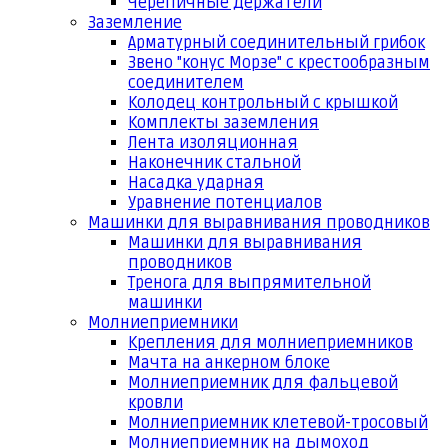
Черепичные держатели
Заземление
Арматурный соединительный грибок
Звено "конус Морзе" с крестообразным
соединителем
Колодец контрольный с крышкой
Комплекты заземления
Лента изоляционная
Наконечник стальной
Насадка ударная
Уравнение потенциалов
Машинки для выравнивания проводников
Машинки для выравнивания
проводников
Тренога для выпрямительной
машинки
Молниеприемники
Крепления для молниеприемников
Мачта на анкерном блоке
Молниеприемник для фальцевой
кровли
Молниеприемник клетевой-тросовый
Молниеприемник на дымоход