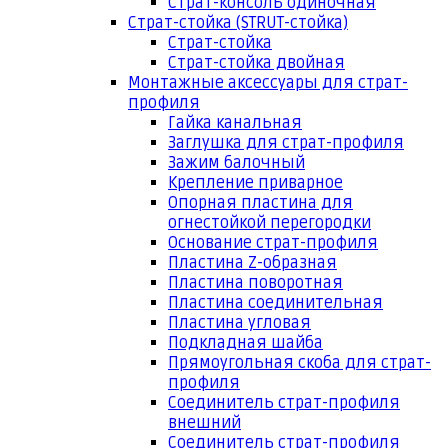
Страт-консоль одиночная
Страт-стойка (STRUT-стойка)
Страт-стойка
Страт-стойка двойная
Монтажные аксессуары для страт-
профиля
Гайка канальная
Заглушка для страт-профиля
Зажим балочный
Крепление приварное
Опорная пластина для
огнестойкой перегородки
Основание страт-профиля
Пластина Z-образная
Пластина поворотная
Пластина соединительная
Пластина угловая
Подкладная шайба
Прямоугольная скоба для страт-
профиля
Соединитель страт-профиля
внешний
Соединитель страт-профиля