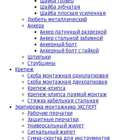
Шайба гровер
Шайба зубчатая
Шайба плоская усиленная
Дюбель металлический
Анкера
Анкер латунный разрезной
Анкер стальной забивной
Анкерный болт
Анкерный болт с гайкой
Шпильки
Струбцины
Крепеж
Скоба монтажная однолапковая
Скоба монтажная двухлапковая
Крепеж-клипса
Крепеж-клипса прямой монтаж
Стяжка кабельная стальная
Экипировка монтажника ЭКСПЕРТ
Рабочие перчатки
Защитные перчатки
Универсальный жилет
Сигнальный жилет
Сумка-скрутка для инструментов