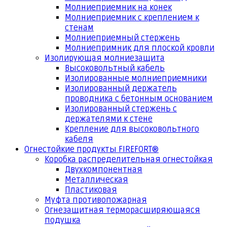
Молниеприемник на конек
Молниеприемник с креплением к
стенам
Молниеприемный стержень
Молниепримник для плоской кровли
Изолирующая молниезащита
Высоковольтный кабель
Изолированные молниеприемники
Изолированный держатель
проводника с бетонным основанием
Изолированный стержень с
держателями к стене
Крепление для высоковольтного
кабеля
Огнестойкие продукты FIREFORT®
Коробка распределительная огнестойкая
Двухкомпонентная
Металлическая
Пластиковая
Муфта противопожарная
Огнезащитная терморасширяющаяся
подушка