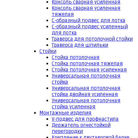
Консоль сварная усиленная
Консоль сварная усиленная
тяжелая
С-образный подвес для лотка
С-образный подвес усиленный
для лотка
Траверса для потолочной стойки
Траверса для шпильки
Стойки
Стойка потолочная
Стойка потолочная тяжелая
Стойка потолочная усиленная
Универсальная потолочная
стойка
Универсальная потолочная
стойка двойная усиленная
Универсальная потолочная
стойка усиленная
Монтажные изделия
V-подвес для профнастила
Держатель огнестойкой
перегородки
Крепление к двутавровой балке