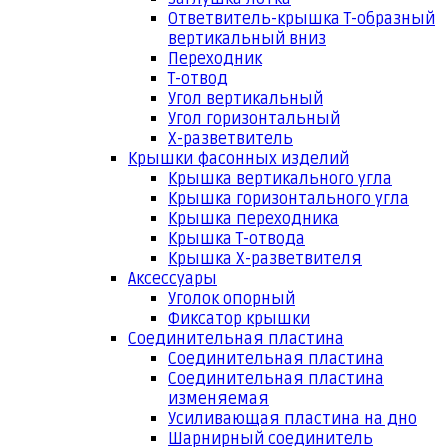
Ответвитель-крышка Т-образный
вертикальный вниз
Переходник
Т-отвод
Угол вертикальный
Угол горизонтальный
Х-разветвитель
Крышки фасонных изделий
Крышка вертикального угла
Крышка горизонтального угла
Крышка переходника
Крышка Т-отвода
Крышка Х-разветвителя
Аксессуары
Уголок опорный
Фиксатор крышки
Соединительная пластина
Соединительная пластина
Соединительная пластина
изменяемая
Усиливающая пластина на дно
Шарнирный соединитель