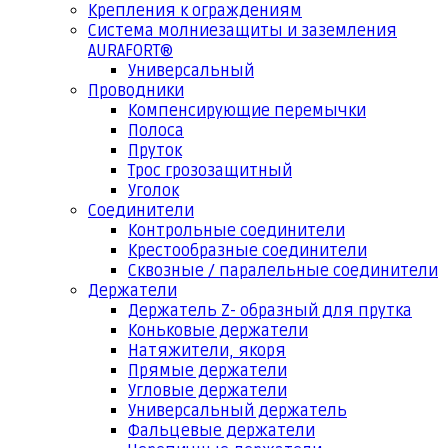
Крепления к ограждениям
Система молниезащиты и заземления
AURAFORT®
Универсальный
Проводники
Компенсирующие перемычки
Полоса
Пруток
Трос грозозащитный
Уголок
Соединители
Контрольные соединители
Крестообразные соединители
Сквозные / паралельные соединители
Держатели
Держатель Z- образный для прутка
Коньковые держатели
Натяжители, якоря
Прямые держатели
Угловые держатели
Универсальный держатель
Фальцевые держатели