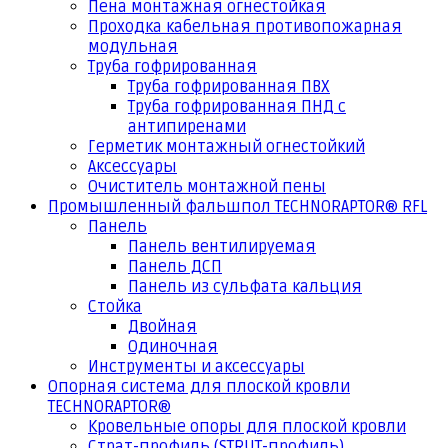
Пена монтажная огнестойкая
Проходка кабельная противопожарная
модульная
Труба гофрированная
Труба гофрированная ПВХ
Труба гофрированная ПНД с
антипиренами
Герметик монтажный огнестойкий
Аксессуары
Очиститель монтажной пены
Промышленный фальшпол TECHNORAPTOR® RFL
Панель
Панель вентилируемая
Панель ДСП
Панель из сульфата кальция
Стойка
Двойная
Одиночная
Инструменты и аксессуары
Опорная система для плоской кровли
TECHNORAPTOR®
Кровельные опоры для плоской кровли
Страт-профиль (STRUT-профиль)