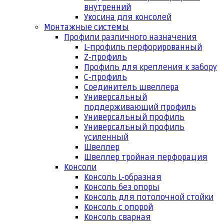
внутренний
Укосина для консолей
Монтажные системы
Профили различного назначения
L-профиль перфорированный
Z-профиль
Профиль для крепления к забору
С-профиль
Соединитель швеллера
Универсальный
поддерживающий профиль
Универсальный профиль
Универсальный профиль
усиленный
Швеллер
Швеллер тройная перфорация
Консоли
Консоль L-образная
Консоль без опоры
Консоль для потолочной стойки
Консоль с опорой
Консоль сварная