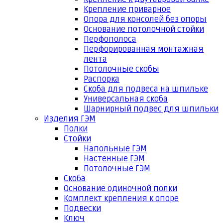
Крепление приварное
Опора для консолей без опоры
Основание потолочной стойки
Перфополоса
Перфорированная монтажная
лента
Потолочные скобы
Распорка
Скоба для подвеса на шпильке
Универсальная скоба
Шарнирный подвес для шпильки
Изделия ГЭМ
Полки
Стойки
Напольные ГЭМ
Настенные ГЭМ
Потолочные ГЭМ
Скоба
Основание одиночной полки
Комплект крепления к опоре
Подвески
Ключ