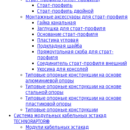
Страт-профиль
Страт-профиль двойной
Монтажные аксессуары для страт-профиля
Гайка канальная
Заглушка для страт-профиля
Основание страт-профиля
Пластина угловая
Подкладная шайба
Прямоугольная скоба для страт-
профиля
Соединитель страт-профиля внешний
Укосина для консолей
Типовые опорные конструкции на основе
алюминиевой опоры
Типовые опорные конструкции на основе
стальной опоры
Типовые опорные конструкции на основе
пластиковой опоры
Типовые опорные конструкции
Система модульных кабельных эстакад
TECHNORAPTOR®
Модули кабельных эстакад