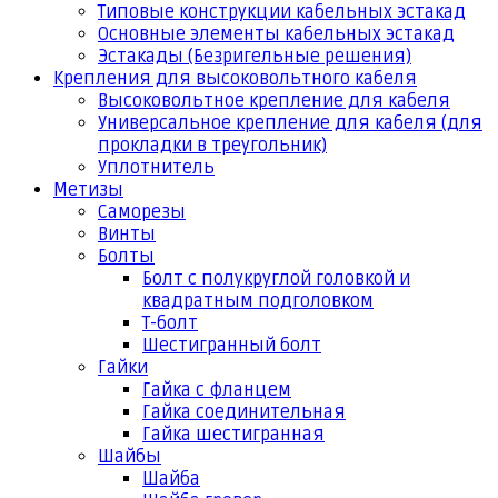
Типовые конструкции кабельных эстакад
Основные элементы кабельных эстакад
Эстакады (Безригельные решения)
Крепления для высоковольтного кабеля
Высоковольтное крепление для кабеля
Универсальное крепление для кабеля (для
прокладки в треугольник)
Уплотнитель
Метизы
Саморезы
Винты
Болты
Болт с полукруглой головкой и
квадратным подголовком
Т-болт
Шестигранный болт
Гайки
Гайка с фланцем
Гайка соединительная
Гайка шестигранная
Шайбы
Шайба