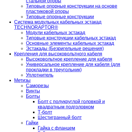
стальной опоры
Типовые опорные конструкции на основе
пластиковой опоры
Типовые опорные конструкции
Система модульных кабельных эстакад
TECHNORAPTOR®
Модули кабельных эстакад
Типовые конструкции кабельных эстакад
Основные элементы кабельных эстакад
Эстакады (Безригельные решения)
Крепления для высоковольтного кабеля
Высоковольтное крепление для кабеля
Универсальное крепление для кабеля (для
прокладки в треугольник)
Уплотнитель
Метизы
Саморезы
Винты
Болты
Болт с полукруглой головкой и
квадратным подголовком
Т-болт
Шестигранный болт
Гайки
Гайка с фланцем