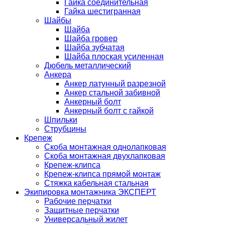
Гайка соединительная
Гайка шестигранная
Шайбы
Шайба
Шайба гровер
Шайба зубчатая
Шайба плоская усиленная
Дюбель металлический
Анкера
Анкер латунный разрезной
Анкер стальной забивной
Анкерный болт
Анкерный болт с гайкой
Шпильки
Струбцины
Крепеж
Скоба монтажная однолапковая
Скоба монтажная двухлапковая
Крепеж-клипса
Крепеж-клипса прямой монтаж
Стяжка кабельная стальная
Экипировка монтажника ЭКСПЕРТ
Рабочие перчатки
Защитные перчатки
Универсальный жилет