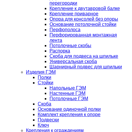
перегородки
Крепление к двутавровой балке
Крепление приварное
Опора для консолей без опоры
Основание потолочной стойки
Перфополоса
Перфорированная монтажная
лента
Потолочные скобы
Распорка
Скоба для подвеса на шпильке
Универсальная скоба
Шарнирный подвес для шпильки
Изделия ГЭМ
Полки
Стойки
Напольные ГЭМ
Настенные ГЭМ
Потолочные ГЭМ
Скоба
Основание одиночной полки
Комплект крепления к опоре
Подвески
Ключ
Крепления к ограждениям