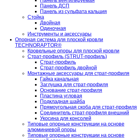
Панель вентилируемая
Панель ДСП
Панель из сульфата кальция
Стойка
Двойная
Одиночная
Инструменты и аксессуары
Опорная система для плоской кровли
TECHNORAPTOR®
Кровельные опоры для плоской кровли
Страт-профиль (STRUT-профиль)
Страт-профиль
Страт-профиль двойной
Монтажные аксессуары для страт-профиля
Гайка канальная
Заглушка для страт-профиля
Основание страт-профиля
Пластина угловая
Подкладная шайба
Прямоугольная скоба для страт-профиля
Соединитель страт-профиля внешний
Укосина для консолей
Типовые опорные конструкции на основе
алюминиевой опоры
Типовые опорные конструкции на основе