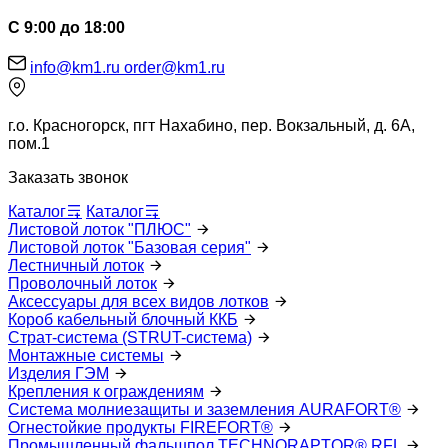
С 9:00 до 18:00
info@km1.ru
order@km1.ru
г.о. Красногорск, пгт Нахабино, пер. Вокзальный, д. 6А,
пом.1
Заказать звонок
Каталог
Каталог
Листовой лоток "ПЛЮС"
Листовой лоток "Базовая серия"
Лестничный лоток
Проволочный лоток
Аксессуары для всех видов лотков
Короб кабельный блочный ККБ
Страт-система (STRUT-система)
Монтажные системы
Изделия ГЭМ
Крепления к ограждениям
Система молниезащиты и заземления AURAFORT®
Огнестойкие продукты FIREFORT®
Промышленный фальшпол TECHNORAPTOR® RFL