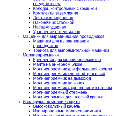
соединителем
Колодец контрольный с крышкой
Комплекты заземления
Лента изоляционная
Наконечник стальной
Насадка ударная
Уравнение потенциалов
Машинки для выравнивания проводников
Машинки для выравнивания
проводников
Тренога для выпрямительной машинки
Молниеприемники
Крепления для молниеприемников
Мачта на анкерном блоке
Молниеприемник для фальцевой кровли
Молниеприемник клетевой-тросовый
Молниеприемник на дымоход
Молниеприемник на конек
Молниеприемник с креплением к стенам
Молниеприемный стержень
Молниепримник для плоской кровли
Изолирующая молниезащита
Высоковольтный кабель
Изолированные молниеприемники
Изолированный держатель проводника с