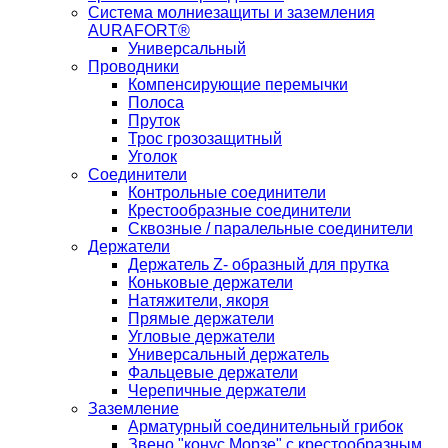
Система молниезащиты и заземления
AURAFORT®
Универсальный
Проводники
Компенсирующие перемычки
Полоса
Пруток
Трос грозозащитный
Уголок
Соединители
Контрольные соединители
Крестообразные соединители
Сквозные / паралельные соединители
Держатели
Держатель Z- образный для прутка
Коньковые держатели
Натяжители, якоря
Прямые держатели
Угловые держатели
Универсальный держатель
Фальцевые держатели
Черепичные держатели
Заземление
Арматурный соединительный грибок
Звено "конус Морзе" с крестообразным