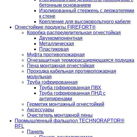
бетонным основанием
Изолированный стержень с держателями
к стене
Крепление для высоковольтного кабеля
Огнестойкие продукты FIREFORT®
Коробка распределительная огнестойкая
Двухкомпонентная
Металлическая
Пластиковая
Муфта противопожарная
Огнезащитная терморасширяющаяся подушка
Пена монтажная огнестойкая
Проходка кабельная противопожарная
модульная
Труба гофрированная
Труба гофрированная ПВХ
Труба гофрированная ПНД с
антипиренами
Герметик монтажный огнестойкий
Аксессуары
Очиститель монтажной пены
Промышленный фальшпол TECHNORAPTOR®
RFL
Панель