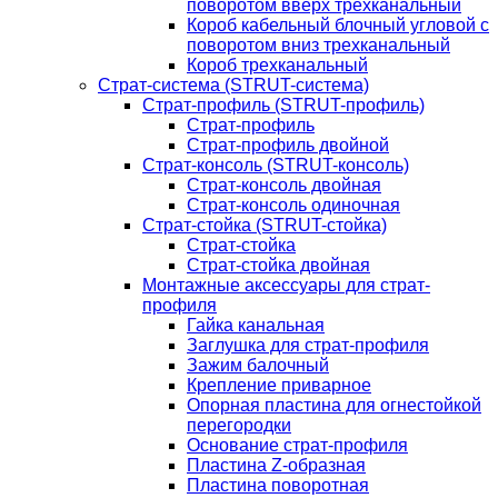
поворотом вверх трехканальный
Короб кабельный блочный угловой с
поворотом вниз трехканальный
Короб трехканальный
Страт-система (STRUT-система)
Страт-профиль (STRUT-профиль)
Страт-профиль
Страт-профиль двойной
Страт-консоль (STRUT-консоль)
Страт-консоль двойная
Страт-консоль одиночная
Страт-стойка (STRUT-стойка)
Страт-стойка
Страт-стойка двойная
Монтажные аксессуары для страт-
профиля
Гайка канальная
Заглушка для страт-профиля
Зажим балочный
Крепление приварное
Опорная пластина для огнестойкой
перегородки
Основание страт-профиля
Пластина Z-образная
Пластина поворотная