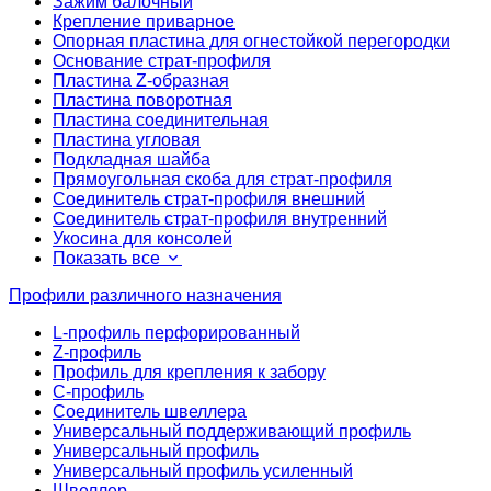
Зажим балочный
Крепление приварное
Опорная пластина для огнестойкой перегородки
Основание страт-профиля
Пластина Z-образная
Пластина поворотная
Пластина соединительная
Пластина угловая
Подкладная шайба
Прямоугольная скоба для страт-профиля
Соединитель страт-профиля внешний
Соединитель страт-профиля внутренний
Укосина для консолей
Показать все
Профили различного назначения
L-профиль перфорированный
Z-профиль
Профиль для крепления к забору
С-профиль
Соединитель швеллера
Универсальный поддерживающий профиль
Универсальный профиль
Универсальный профиль усиленный
Швеллер