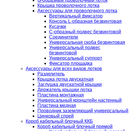
G-образный проволочный лоток
Крышка проволочного лотка
Аксессуары для проволочного лотка
Вертикальный фиксатор
Консоль L-образная безвинтовая
Кусачки
С-образный подвес безвинтовой
Соединители
Универсальная скоба безвинтовая
Универсальный подвес
безвинтовой
Универсальный суппорт
Фиксатор площадка
Аксессуары для всех видов лотков
Разделитель
Крышка лотка двускатная
Заглушка двускатной крышки
Держатель крышки лотка
Пластина монтажная
Универсальный кронштейн настенный
Пластина медная
Проводник заземляющий универсальный
Цинковый спрей
Короб кабельный блочный ККБ
Короб кабельный блочный прямой