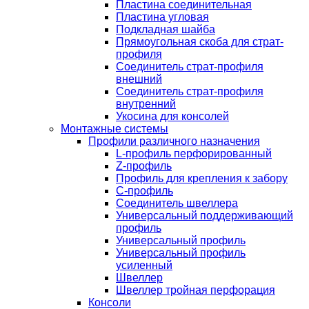
Пластина соединительная
Пластина угловая
Подкладная шайба
Прямоугольная скоба для страт-
профиля
Соединитель страт-профиля
внешний
Соединитель страт-профиля
внутренний
Укосина для консолей
Монтажные системы
Профили различного назначения
L-профиль перфорированный
Z-профиль
Профиль для крепления к забору
С-профиль
Соединитель швеллера
Универсальный поддерживающий
профиль
Универсальный профиль
Универсальный профиль
усиленный
Швеллер
Швеллер тройная перфорация
Консоли