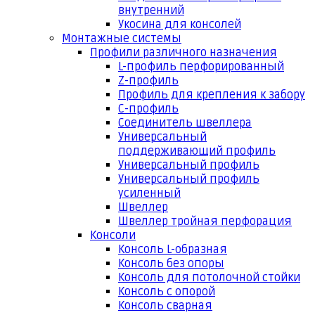
внутренний
Укосина для консолей
Монтажные системы
Профили различного назначения
L-профиль перфорированный
Z-профиль
Профиль для крепления к забору
С-профиль
Соединитель швеллера
Универсальный
поддерживающий профиль
Универсальный профиль
Универсальный профиль
усиленный
Швеллер
Швеллер тройная перфорация
Консоли
Консоль L-образная
Консоль без опоры
Консоль для потолочной стойки
Консоль с опорой
Консоль сварная