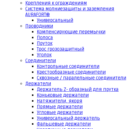
Крепления к ограждениям
Система молниезащиты и заземления
AURAFORT®
Универсальный
Проводники
Компенсирующие перемычки
Полоса
Пруток
Трос грозозащитный
Уголок
Соединители
Контрольные соединители
Крестообразные соединители
Сквозные / паралельные соединители
Держатели
Держатель Z- образный для прутка
Коньковые держатели
Натяжители, якоря
Прямые держатели
Угловые держатели
Универсальный держатель
Фальцевые держатели