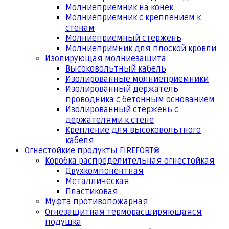
Молниеприемник на конек
Молниеприемник с креплением к
стенам
Молниеприемный стержень
Молниепримник для плоской кровли
Изолирующая молниезащита
Высоковольтный кабель
Изолированные молниеприемники
Изолированный держатель
проводника с бетонным основанием
Изолированный стержень с
держателями к стене
Крепление для высоковольтного
кабеля
Огнестойкие продукты FIREFORT®
Коробка распределительная огнестойкая
Двухкомпонентная
Металлическая
Пластиковая
Муфта противопожарная
Огнезащитная терморасширяющаяся
подушка