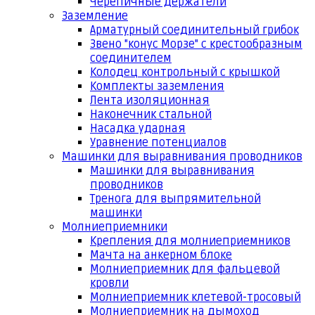
Черепичные держатели
Заземление
Арматурный соединительный грибок
Звено "конус Морзе" с крестообразным
соединителем
Колодец контрольный с крышкой
Комплекты заземления
Лента изоляционная
Наконечник стальной
Насадка ударная
Уравнение потенциалов
Машинки для выравнивания проводников
Машинки для выравнивания
проводников
Тренога для выпрямительной
машинки
Молниеприемники
Крепления для молниеприемников
Мачта на анкерном блоке
Молниеприемник для фальцевой
кровли
Молниеприемник клетевой-тросовый
Молниеприемник на дымоход