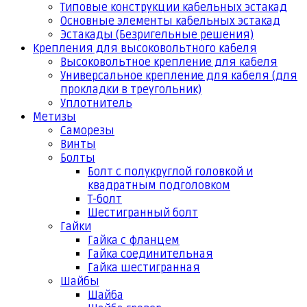
Типовые конструкции кабельных эстакад
Основные элементы кабельных эстакад
Эстакады (Безригельные решения)
Крепления для высоковольтного кабеля
Высоковольтное крепление для кабеля
Универсальное крепление для кабеля (для
прокладки в треугольник)
Уплотнитель
Метизы
Саморезы
Винты
Болты
Болт с полукруглой головкой и
квадратным подголовком
Т-болт
Шестигранный болт
Гайки
Гайка с фланцем
Гайка соединительная
Гайка шестигранная
Шайбы
Шайба