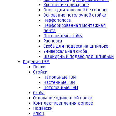
Крепление приварное
Опора для консолей без опоры
Основание потолочной стойки
Перфополоса
Перфорированная монтажная
лента
Потолочные скобы
Распорка
Скоба для подвеса на шпильке
Универсальная скоба
Шарнирный подвес для шпильки
Изделия ГЭМ
Полки
Стойки
Напольные ГЭМ
Настенные ГЭМ
Потолочные ГЭМ
Скоба
Основание одиночной полки
Комплект крепления к опоре
Подвески
Ключ