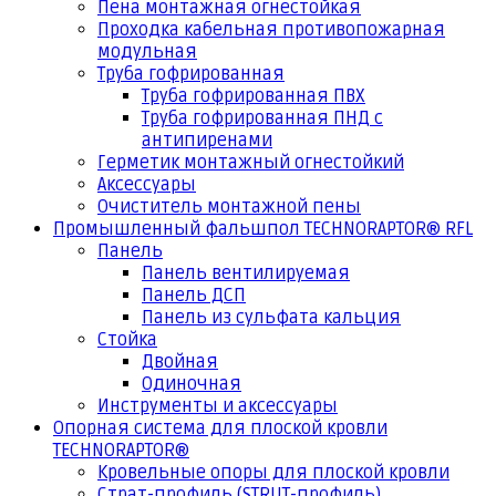
Пена монтажная огнестойкая
Проходка кабельная противопожарная
модульная
Труба гофрированная
Труба гофрированная ПВХ
Труба гофрированная ПНД с
антипиренами
Герметик монтажный огнестойкий
Аксессуары
Очиститель монтажной пены
Промышленный фальшпол TECHNORAPTOR® RFL
Панель
Панель вентилируемая
Панель ДСП
Панель из сульфата кальция
Стойка
Двойная
Одиночная
Инструменты и аксессуары
Опорная система для плоской кровли
TECHNORAPTOR®
Кровельные опоры для плоской кровли
Страт-профиль (STRUT-профиль)