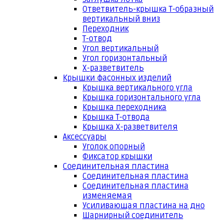
Ответвитель-крышка Т-образный
вертикальный вниз
Переходник
Т-отвод
Угол вертикальный
Угол горизонтальный
Х-разветвитель
Крышки фасонных изделий
Крышка вертикального угла
Крышка горизонтального угла
Крышка переходника
Крышка Т-отвода
Крышка Х-разветвителя
Аксессуары
Уголок опорный
Фиксатор крышки
Соединительная пластина
Соединительная пластина
Соединительная пластина
изменяемая
Усиливающая пластина на дно
Шарнирный соединитель