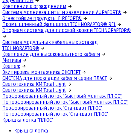
Изделия ГЭМ
Крепления к ограждениям
Система молниезащиты и заземления AURAFORT®
Огнестойкие продукты FIREFORT®
Промышленный фальшпол TECHNORAPTOR® RFL
Опорная система для плоской кровли TECHNORAPTOR®
Система модульных кабельных эстакад
TECHNORAPTOR®
Крепления для высоковольтного кабеля
Метизы
Крепеж
Экипировка монтажника ЭКСПЕРТ
СИСТЕМА для прокладки кабеля серии ПЛАСТ
Светотехника КМ Total Light
Светотехника КМ Total Light
Перфорированный лоток "Быстрый монтаж ПЛЮС"
Неперфорированный лоток "Быстрый монтаж ПЛЮС"
Перфорированный лоток "Стандарт ПЛЮС"
Неперфорированный лоток "Стандарт ПЛЮС"
Крышка лотка "ПЛЮС"
Крышка лотка