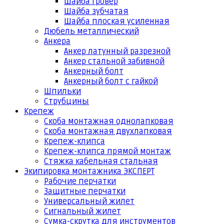
Шайба гровер
Шайба зубчатая
Шайба плоская усиленная
Дюбель металлический
Анкера
Анкер латунный разрезной
Анкер стальной забивной
Анкерный болт
Анкерный болт с гайкой
Шпильки
Струбцины
Крепеж
Скоба монтажная однолапковая
Скоба монтажная двухлапковая
Крепеж-клипса
Крепеж-клипса прямой монтаж
Стяжка кабельная стальная
Экипировка монтажника ЭКСПЕРТ
Рабочие перчатки
Защитные перчатки
Универсальный жилет
Сигнальный жилет
Сумка-скрутка для инструментов