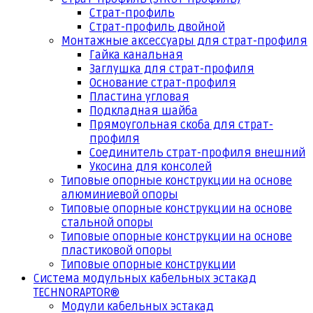
Страт-профиль
Страт-профиль двойной
Монтажные аксессуары для страт-профиля
Гайка канальная
Заглушка для страт-профиля
Основание страт-профиля
Пластина угловая
Подкладная шайба
Прямоугольная скоба для страт-
профиля
Соединитель страт-профиля внешний
Укосина для консолей
Типовые опорные конструкции на основе
алюминиевой опоры
Типовые опорные конструкции на основе
стальной опоры
Типовые опорные конструкции на основе
пластиковой опоры
Типовые опорные конструкции
Система модульных кабельных эстакад
TECHNORAPTOR®
Модули кабельных эстакад