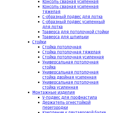
Консоль сварная усиленная
Консоль сварная усиленная
тяжелая
С-образный подвес для лотка
С-образный подвес усиленный
для лотка
Траверса для потолочной стойки
Траверса для шпильки
Стойки
Стойка потолочная
Стойка потолочная тяжелая
Стойка потолочная усиленная
Универсальная потолочная
стойка
Универсальная потолочная
стойка двойная усиленная
Универсальная потолочная
стойка усиленная
Монтажные изделия
V-подвес для профнастила
Держатель огнестойкой
перегородки
Крепление к двутавровой балке