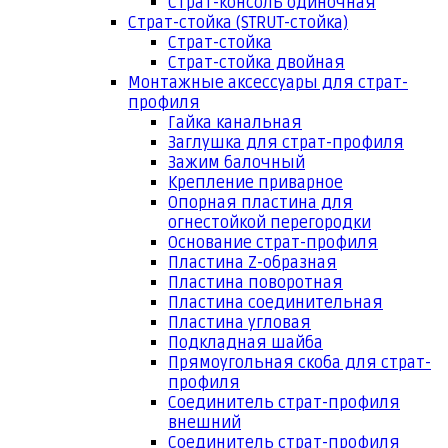
Страт-консоль одиночная
Страт-стойка (STRUT-стойка)
Страт-стойка
Страт-стойка двойная
Монтажные аксессуары для страт-
профиля
Гайка канальная
Заглушка для страт-профиля
Зажим балочный
Крепление приварное
Опорная пластина для
огнестойкой перегородки
Основание страт-профиля
Пластина Z-образная
Пластина поворотная
Пластина соединительная
Пластина угловая
Подкладная шайба
Прямоугольная скоба для страт-
профиля
Соединитель страт-профиля
внешний
Соединитель страт-профиля