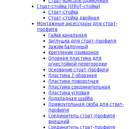
Страт-консоль одиночная
Страт-стойка (STRUT-стойка)
Страт-стойка
Страт-стойка двойная
Монтажные аксессуары для страт-
профиля
Гайка канальная
Заглушка для страт-профиля
Зажим балочный
Крепление приварное
Опорная пластина для
огнестойкой перегородки
Основание страт-профиля
Пластина Z-образная
Пластина поворотная
Пластина соединительная
Пластина угловая
Подкладная шайба
Прямоугольная скоба для страт-
профиля
Соединитель страт-профиля
внешний
Соединитель страт-профиля