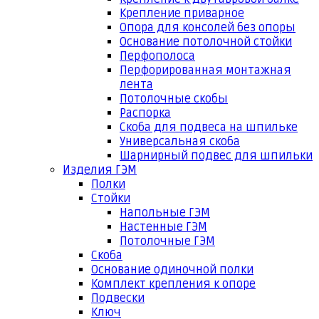
Крепление приварное
Опора для консолей без опоры
Основание потолочной стойки
Перфополоса
Перфорированная монтажная
лента
Потолочные скобы
Распорка
Скоба для подвеса на шпильке
Универсальная скоба
Шарнирный подвес для шпильки
Изделия ГЭМ
Полки
Стойки
Напольные ГЭМ
Настенные ГЭМ
Потолочные ГЭМ
Скоба
Основание одиночной полки
Комплект крепления к опоре
Подвески
Ключ