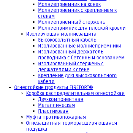
Молниеприемник на конек
Молниеприемник с креплением к
стенам
Молниеприемный стержень
Молниепримник для плоской кровли
Изолирующая молниезащита
Высоковольтный кабель
Изолированные молниеприемники
Изолированный держатель
проводника с бетонным основанием
Изолированный стержень с
держателями к стене
Крепление для высоковольтного
кабеля
Огнестойкие продукты FIREFORT®
Коробка распределительная огнестойкая
Двухкомпонентная
Металлическая
Пластиковая
Муфта противопожарная
Огнезащитная терморасширяющаяся
подушка