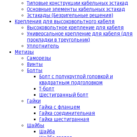
Типовые конструкции кабельных эстакад
Основные элементы кабельных эстакад
Эстакады (Безригельные решения)
Крепления для высоковольтного кабеля
Высоковольтное крепление для кабеля
Универсальное крепление для кабеля (для
прокладки в треугольник)
Уплотнитель
Метизы
Саморезы
Винты
Болты
Болт с полукруглой головкой и
квадратным подголовком
Т-болт
Шестигранный болт
Гайки
Гайка с фланцем
Гайка соединительная
Гайка шестигранная
Шайбы
Шайба