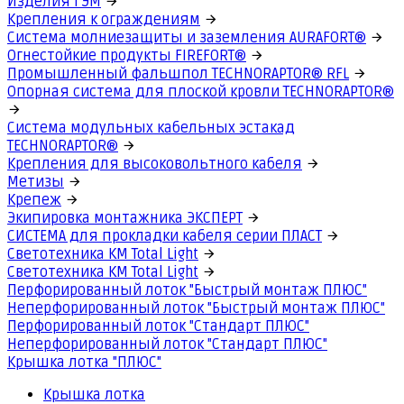
Изделия ГЭМ
Крепления к ограждениям
Система молниезащиты и заземления AURAFORT®
Огнестойкие продукты FIREFORT®
Промышленный фальшпол TECHNORAPTOR® RFL
Опорная система для плоской кровли TECHNORAPTOR®
Система модульных кабельных эстакад
TECHNORAPTOR®
Крепления для высоковольтного кабеля
Метизы
Крепеж
Экипировка монтажника ЭКСПЕРТ
СИСТЕМА для прокладки кабеля серии ПЛАСТ
Светотехника КМ Total Light
Светотехника КМ Total Light
Перфорированный лоток "Быстрый монтаж ПЛЮС"
Неперфорированный лоток "Быстрый монтаж ПЛЮС"
Перфорированный лоток "Стандарт ПЛЮС"
Неперфорированный лоток "Стандарт ПЛЮС"
Крышка лотка "ПЛЮС"
Крышка лотка