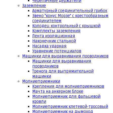
Черепичные держатели
Заземление
Арматурный соединительный грибок
Звено "конус Морзе" с крестообразным
соединителем
Колодец контрольный с крышкой
Комплекты заземления
Лента изоляционная
Наконечник стальной
Насадка ударная
Уравнение потенциалов
Машинки для выравнивания проводников
Машинки для выравнивания
проводников
Тренога для выпрямительной
машинки
Молниеприемники
Крепления для молниеприемников
Мачта на анкерном блоке
Молниеприемник для фальцевой
кровли
Молниеприемник клетевой-тросовый
Молниеприемник на дымоход