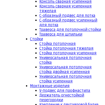
Консоль сварная усиленная
Консоль сварная усиленная
тяжелая
С-образный подвес для лотка
С-образный подвес усиленный
для лотка
Траверса для потолочной стойки
Траверса для шпильки
Стойки
Стойка потолочная
Стойка потолочная тяжелая
Стойка потолочная усиленная
Универсальная потолочная
стойка
Универсальная потолочная
стойка двойная усиленная
Универсальная потолочная
стойка усиленная
Монтажные изделия
V-подвес для профнастила
Держатель огнестойкой
перегородки
Крепление к двутавровой балке