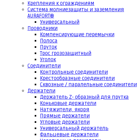
Крепления к ограждениям
Система молниезащиты и заземления
AURAFORT®
Универсальный
Проводники
Компенсирующие перемычки
Полоса
Пруток
Трос грозозащитный
Уголок
Соединители
Контрольные соединители
Крестообразные соединители
Сквозные / паралельные соединители
Держатели
Держатель Z- образный для прутка
Коньковые держатели
Натяжители, якоря
Прямые держатели
Угловые держатели
Универсальный держатель
Фальцевые держатели