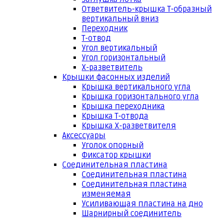
Ответвитель-крышка Т-образный
вертикальный вниз
Переходник
Т-отвод
Угол вертикальный
Угол горизонтальный
Х-разветвитель
Крышки фасонных изделий
Крышка вертикального угла
Крышка горизонтального угла
Крышка переходника
Крышка Т-отвода
Крышка Х-разветвителя
Аксессуары
Уголок опорный
Фиксатор крышки
Соединительная пластина
Соединительная пластина
Соединительная пластина
изменяемая
Усиливающая пластина на дно
Шарнирный соединитель