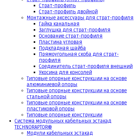
Страт-профиль
Страт-профиль двойной
Монтажные аксессуары для страт-профиля
Гайка канальная
Заглушка для страт-профиля
Основание страт-профиля
Пластина угловая
Подкладная шайба
Прямоугольная скоба для страт-
профиля
Соединитель страт-профиля внешний
Укосина для консолей
Типовые опорные конструкции на основе
алюминиевой опоры
Типовые опорные конструкции на основе
стальной опоры
Типовые опорные конструкции на основе
пластиковой опоры
Типовые опорные конструкции
Система модульных кабельных эстакад
TECHNORAPTOR®
Модули кабельных эстакад