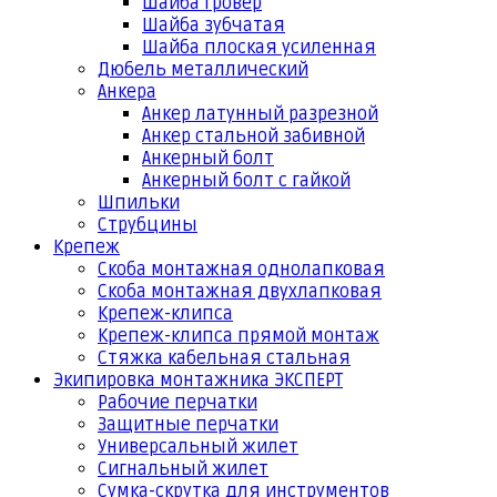
Шайба гровер
Шайба зубчатая
Шайба плоская усиленная
Дюбель металлический
Анкера
Анкер латунный разрезной
Анкер стальной забивной
Анкерный болт
Анкерный болт с гайкой
Шпильки
Струбцины
Крепеж
Скоба монтажная однолапковая
Скоба монтажная двухлапковая
Крепеж-клипса
Крепеж-клипса прямой монтаж
Стяжка кабельная стальная
Экипировка монтажника ЭКСПЕРТ
Рабочие перчатки
Защитные перчатки
Универсальный жилет
Сигнальный жилет
Сумка-скрутка для инструментов