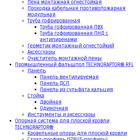
Пена монтажная огнестойкая
Проходка кабельная противопожарная
модульная
Труба гофрированная
Труба гофрированная ПВХ
Труба гофрированная ПНД с
антипиренами
Герметик монтажный огнестойкий
Аксессуары
Очиститель монтажной пены
Промышленный фальшпол TECHNORAPTOR® RFL
Панель
Панель вентилируемая
Панель ДСП
Панель из сульфата кальция
Стойка
Двойная
Одиночная
Инструменты и аксессуары
Опорная система для плоской кровли
TECHNORAPTOR®
Кровельные опоры для плоской кровли
Страт-профиль (STRUT-профиль)