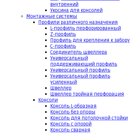
внутренний
Укосина для консолей
Монтажные системы
Профили различного назначения
L-профиль перфорированный
Z-профиль
Профиль для крепления к забору
С-профиль
Соединитель швеллера
Универсальный
поддерживающий профиль
Универсальный профиль
Универсальный профиль
усиленный
Швеллер
Швеллер тройная перфорация
Консоли
Консоль L-образная
Консоль без опоры
Консоль для потолочной стойки
Консоль с опорой
Консоль сварная