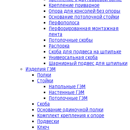
Крепление приварное
Опора для консолей без опоры
Основание потолочной стойки
Перфополоса
Перфорированная монтажная
лента
Потолочные скобы
Распорка
Скоба для подвеса на шпильке
Универсальная скоба
Шарнирный подвес для шпильки
Изделия ГЭМ
Полки
Стойки
Напольные ГЭМ
Настенные ГЭМ
Потолочные ГЭМ
Скоба
Основание одиночной полки
Комплект крепления к опоре
Подвески
Ключ