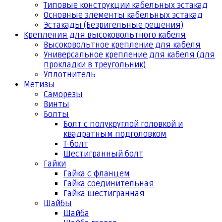
Типовые конструкции кабельных эстакад
Основные элементы кабельных эстакад
Эстакады (Безригельные решения)
Крепления для высоковольтного кабеля
Высоковольтное крепление для кабеля
Универсальное крепление для кабеля (для
прокладки в треугольник)
Уплотнитель
Метизы
Саморезы
Винты
Болты
Болт с полукруглой головкой и
квадратным подголовком
Т-болт
Шестигранный болт
Гайки
Гайка с фланцем
Гайка соединительная
Гайка шестигранная
Шайбы
Шайба