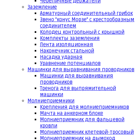
Черепичные держатели
Заземление
Арматурный соединительный грибок
Звено "конус Морзе" с крестообразным
соединителем
Колодец контрольный с крышкой
Комплекты заземления
Лента изоляционная
Наконечник стальной
Насадка ударная
Уравнение потенциалов
Машинки для выравнивания проводников
Машинки для выравнивания
проводников
Тренога для выпрямительной
машинки
Молниеприемники
Крепления для молниеприемников
Мачта на анкерном блоке
Молниеприемник для фальцевой
кровли
Молниеприемник клетевой-тросовый
Молниеприемник на дымоход