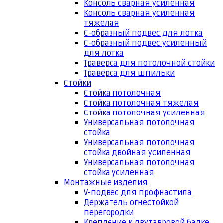
Консоль сварная усиленная
Консоль сварная усиленная
тяжелая
С-образный подвес для лотка
С-образный подвес усиленный
для лотка
Траверса для потолочной стойки
Траверса для шпильки
Стойки
Стойка потолочная
Стойка потолочная тяжелая
Стойка потолочная усиленная
Универсальная потолочная
стойка
Универсальная потолочная
стойка двойная усиленная
Универсальная потолочная
стойка усиленная
Монтажные изделия
V-подвес для профнастила
Держатель огнестойкой
перегородки
Крепление к двутавровой балке