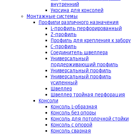
внутренний
Укосина для консолей
Монтажные системы
Профили различного назначения
L-профиль перфорированный
Z-профиль
Профиль для крепления к забору
С-профиль
Соединитель швеллера
Универсальный
поддерживающий профиль
Универсальный профиль
Универсальный профиль
усиленный
Швеллер
Швеллер тройная перфорация
Консоли
Консоль L-образная
Консоль без опоры
Консоль для потолочной стойки
Консоль с опорой
Консоль сварная