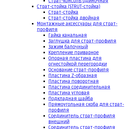
Страт-консоль одиночная
Страт-стойка (STRUT-стойка)
Страт-стойка
Страт-стойка двойная
Монтажные аксессуары для страт-
профиля
Гайка канальная
Заглушка для страт-профиля
Зажим балочный
Крепление приварное
Опорная пластина для
огнестойкой перегородки
Основание страт-профиля
Пластина Z-образная
Пластина поворотная
Пластина соединительная
Пластина угловая
Подкладная шайба
Прямоугольная скоба для страт-
профиля
Соединитель страт-профиля
внешний
Соединитель страт-профиля