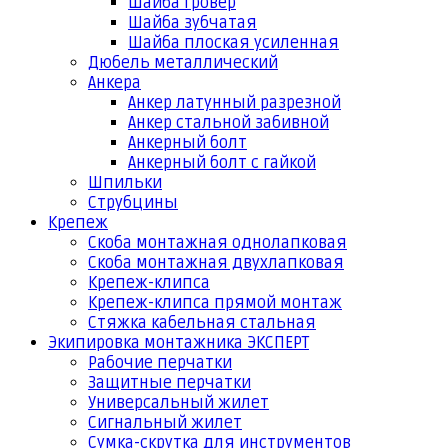
Шайба гровер
Шайба зубчатая
Шайба плоская усиленная
Дюбель металлический
Анкера
Анкер латунный разрезной
Анкер стальной забивной
Анкерный болт
Анкерный болт с гайкой
Шпильки
Струбцины
Крепеж
Скоба монтажная однолапковая
Скоба монтажная двухлапковая
Крепеж-клипса
Крепеж-клипса прямой монтаж
Стяжка кабельная стальная
Экипировка монтажника ЭКСПЕРТ
Рабочие перчатки
Защитные перчатки
Универсальный жилет
Сигнальный жилет
Сумка-скрутка для инструментов