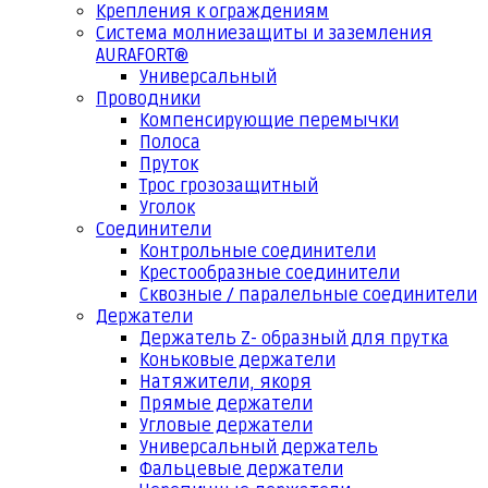
Крепления к ограждениям
Система молниезащиты и заземления
AURAFORT®
Универсальный
Проводники
Компенсирующие перемычки
Полоса
Пруток
Трос грозозащитный
Уголок
Соединители
Контрольные соединители
Крестообразные соединители
Сквозные / паралельные соединители
Держатели
Держатель Z- образный для прутка
Коньковые держатели
Натяжители, якоря
Прямые держатели
Угловые держатели
Универсальный держатель
Фальцевые держатели