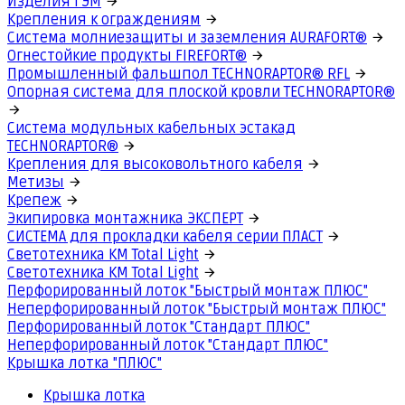
Изделия ГЭМ
Крепления к ограждениям
Система молниезащиты и заземления AURAFORT®
Огнестойкие продукты FIREFORT®
Промышленный фальшпол TECHNORAPTOR® RFL
Опорная система для плоской кровли TECHNORAPTOR®
Система модульных кабельных эстакад
TECHNORAPTOR®
Крепления для высоковольтного кабеля
Метизы
Крепеж
Экипировка монтажника ЭКСПЕРТ
СИСТЕМА для прокладки кабеля серии ПЛАСТ
Светотехника КМ Total Light
Светотехника КМ Total Light
Перфорированный лоток "Быстрый монтаж ПЛЮС"
Неперфорированный лоток "Быстрый монтаж ПЛЮС"
Перфорированный лоток "Стандарт ПЛЮС"
Неперфорированный лоток "Стандарт ПЛЮС"
Крышка лотка "ПЛЮС"
Крышка лотка