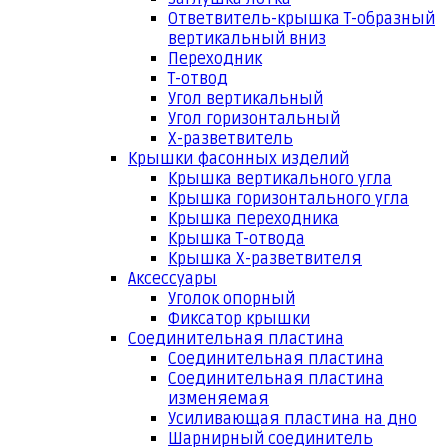
Ответвитель-крышка Т-образный
вертикальный вниз
Переходник
Т-отвод
Угол вертикальный
Угол горизонтальный
Х-разветвитель
Крышки фасонных изделий
Крышка вертикального угла
Крышка горизонтального угла
Крышка переходника
Крышка Т-отвода
Крышка Х-разветвителя
Аксессуары
Уголок опорный
Фиксатор крышки
Соединительная пластина
Соединительная пластина
Соединительная пластина
изменяемая
Усиливающая пластина на дно
Шарнирный соединитель