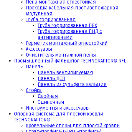
Пена монтажная огнестойкая
Проходка кабельная противопожарная
модульная
Труба гофрированная
Труба гофрированная ПВХ
Труба гофрированная ПНД с
антипиренами
Герметик монтажный огнестойкий
Аксессуары
Очиститель монтажной пены
Промышленный фальшпол TECHNORAPTOR® RFL
Панель
Панель вентилируемая
Панель ДСП
Панель из сульфата кальция
Стойка
Двойная
Одиночная
Инструменты и аксессуары
Опорная система для плоской кровли
TECHNORAPTOR®
Кровельные опоры для плоской кровли
Страт-профиль (STRUT-профиль)