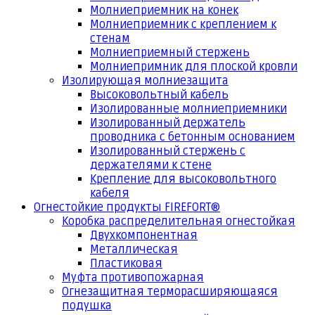
Молниеприемник на конек
Молниеприемник с креплением к
стенам
Молниеприемный стержень
Молниепримник для плоской кровли
Изолирующая молниезащита
Высоковольтный кабель
Изолированные молниеприемники
Изолированный держатель
проводника с бетонным основанием
Изолированный стержень с
держателями к стене
Крепление для высоковольтного
кабеля
Огнестойкие продукты FIREFORT®
Коробка распределительная огнестойкая
Двухкомпонентная
Металлическая
Пластиковая
Муфта противопожарная
Огнезащитная терморасширяющаяся
подушка