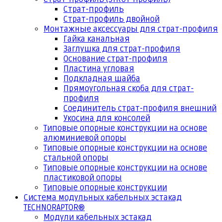
Страт-профиль
Страт-профиль двойной
Монтажные аксессуары для страт-профиля
Гайка канальная
Заглушка для страт-профиля
Основание страт-профиля
Пластина угловая
Подкладная шайба
Прямоугольная скоба для страт-
профиля
Соединитель страт-профиля внешний
Укосина для консолей
Типовые опорные конструкции на основе
алюминиевой опоры
Типовые опорные конструкции на основе
стальной опоры
Типовые опорные конструкции на основе
пластиковой опоры
Типовые опорные конструкции
Система модульных кабельных эстакад
TECHNORAPTOR®
Модули кабельных эстакад