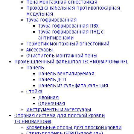
Пена монтажная огнестойкая
Проходка кабельная противопожарная
модульная
Труба гофрированная
Труба гофрированная ПВХ
Труба гофрированная ПНД с
антипиренами
Герметик монтажный огнестойкий
Аксессуары
Очиститель монтажной пены
Промышленный фальшпол TECHNORAPTOR® RFL
Панель
Панель вентилируемая
Панель ДСП
Панель из сульфата кальция
Стойка
Двойная
Одиночная
Инструменты и аксессуары
Опорная система для плоской кровли
TECHNORAPTOR®
Кровельные опоры для плоской кровли
Страт-профиль (STRUT-профиль)