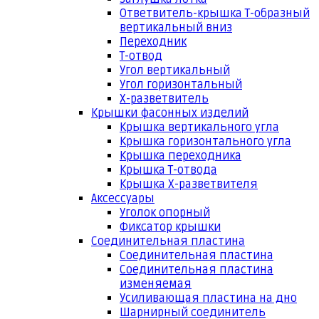
Ответвитель-крышка Т-образный
вертикальный вниз
Переходник
Т-отвод
Угол вертикальный
Угол горизонтальный
Х-разветвитель
Крышки фасонных изделий
Крышка вертикального угла
Крышка горизонтального угла
Крышка переходника
Крышка Т-отвода
Крышка Х-разветвителя
Аксессуары
Уголок опорный
Фиксатор крышки
Соединительная пластина
Соединительная пластина
Соединительная пластина
изменяемая
Усиливающая пластина на дно
Шарнирный соединитель