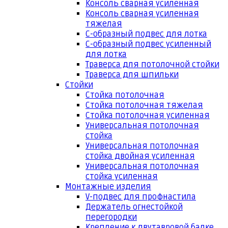
Консоль сварная усиленная
Консоль сварная усиленная
тяжелая
С-образный подвес для лотка
С-образный подвес усиленный
для лотка
Траверса для потолочной стойки
Траверса для шпильки
Стойки
Стойка потолочная
Стойка потолочная тяжелая
Стойка потолочная усиленная
Универсальная потолочная
стойка
Универсальная потолочная
стойка двойная усиленная
Универсальная потолочная
стойка усиленная
Монтажные изделия
V-подвес для профнастила
Держатель огнестойкой
перегородки
Крепление к двутавровой балке