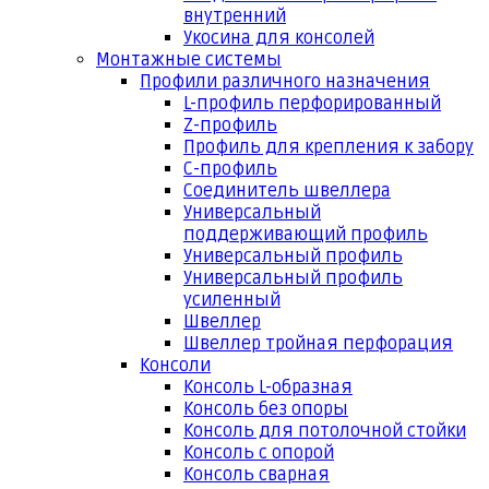
внутренний
Укосина для консолей
Монтажные системы
Профили различного назначения
L-профиль перфорированный
Z-профиль
Профиль для крепления к забору
С-профиль
Соединитель швеллера
Универсальный
поддерживающий профиль
Универсальный профиль
Универсальный профиль
усиленный
Швеллер
Швеллер тройная перфорация
Консоли
Консоль L-образная
Консоль без опоры
Консоль для потолочной стойки
Консоль с опорой
Консоль сварная