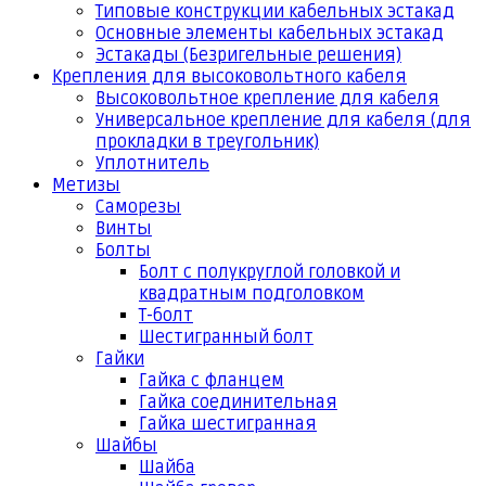
Типовые конструкции кабельных эстакад
Основные элементы кабельных эстакад
Эстакады (Безригельные решения)
Крепления для высоковольтного кабеля
Высоковольтное крепление для кабеля
Универсальное крепление для кабеля (для
прокладки в треугольник)
Уплотнитель
Метизы
Саморезы
Винты
Болты
Болт с полукруглой головкой и
квадратным подголовком
Т-болт
Шестигранный болт
Гайки
Гайка с фланцем
Гайка соединительная
Гайка шестигранная
Шайбы
Шайба