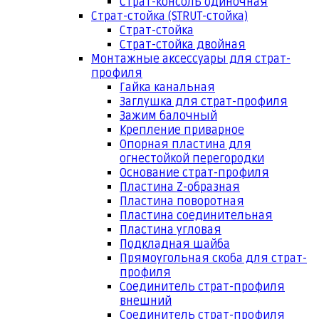
Страт-консоль одиночная
Страт-стойка (STRUT-стойка)
Страт-стойка
Страт-стойка двойная
Монтажные аксессуары для страт-
профиля
Гайка канальная
Заглушка для страт-профиля
Зажим балочный
Крепление приварное
Опорная пластина для
огнестойкой перегородки
Основание страт-профиля
Пластина Z-образная
Пластина поворотная
Пластина соединительная
Пластина угловая
Подкладная шайба
Прямоугольная скоба для страт-
профиля
Соединитель страт-профиля
внешний
Соединитель страт-профиля