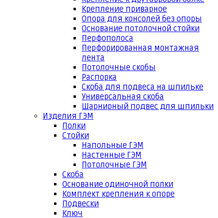
Крепление приварное
Опора для консолей без опоры
Основание потолочной стойки
Перфополоса
Перфорированная монтажная
лента
Потолочные скобы
Распорка
Скоба для подвеса на шпильке
Универсальная скоба
Шарнирный подвес для шпильки
Изделия ГЭМ
Полки
Стойки
Напольные ГЭМ
Настенные ГЭМ
Потолочные ГЭМ
Скоба
Основание одиночной полки
Комплект крепления к опоре
Подвески
Ключ