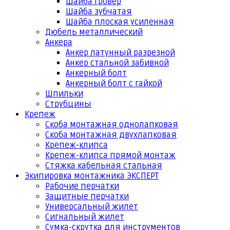
Шайба гровер
Шайба зубчатая
Шайба плоская усиленная
Дюбель металлический
Анкера
Анкер латунный разрезной
Анкер стальной забивной
Анкерный болт
Анкерный болт с гайкой
Шпильки
Струбцины
Крепеж
Скоба монтажная однолапковая
Скоба монтажная двухлапковая
Крепеж-клипса
Крепеж-клипса прямой монтаж
Стяжка кабельная стальная
Экипировка монтажника ЭКСПЕРТ
Рабочие перчатки
Защитные перчатки
Универсальный жилет
Сигнальный жилет
Сумка-скрутка для инструментов