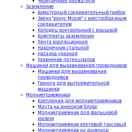
Черепичные держатели
Заземление
Арматурный соединительный грибок
Звено "конус Морзе" с крестообразным
соединителем
Колодец контрольный с крышкой
Комплекты заземления
Лента изоляционная
Наконечник стальной
Насадка ударная
Уравнение потенциалов
Машинки для выравнивания проводников
Машинки для выравнивания
проводников
Тренога для выпрямительной
машинки
Молниеприемники
Крепления для молниеприемников
Мачта на анкерном блоке
Молниеприемник для фальцевой
кровли
Молниеприемник клетевой-тросовый
Молниеприемник на дымоход