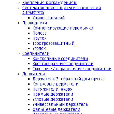
Крепления к ограждениям
Система молниезащиты и заземления
AURAFORT®
Универсальный
Проводники
Компенсирующие перемычки
Полоса
Пруток
Трос грозозащитный
Уголок
Соединители
Контрольные соединители
Крестообразные соединители
Сквозные / паралельные соединители
Держатели
Держатель Z- образный для прутка
Коньковые держатели
Натяжители, якоря
Прямые держатели
Угловые держатели
Универсальный держатель
Фальцевые держатели