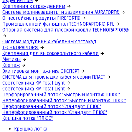
Изделия ГЭМ
Крепления к ограждениям
Система молниезащиты и заземления AURAFORT®
Огнестойкие продукты FIREFORT®
Промышленный фальшпол TECHNORAPTOR® RFL
Опорная система для плоской кровли TECHNORAPTOR®
Система модульных кабельных эстакад
TECHNORAPTOR®
Крепления для высоковольтного кабеля
Метизы
Крепеж
Экипировка монтажника ЭКСПЕРТ
СИСТЕМА для прокладки кабеля серии ПЛАСТ
Светотехника КМ Total Light
Светотехника КМ Total Light
Перфорированный лоток "Быстрый монтаж ПЛЮС"
Неперфорированный лоток "Быстрый монтаж ПЛЮС"
Перфорированный лоток "Стандарт ПЛЮС"
Неперфорированный лоток "Стандарт ПЛЮС"
Крышка лотка "ПЛЮС"
Крышка лотка