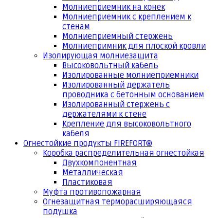
Молниеприемник на конек
Молниеприемник с креплением к
стенам
Молниеприемный стержень
Молниепримник для плоской кровли
Изолирующая молниезащита
Высоковольтный кабель
Изолированные молниеприемники
Изолированный держатель
проводника с бетонным основанием
Изолированный стержень с
держателями к стене
Крепление для высоковольтного
кабеля
Огнестойкие продукты FIREFORT®
Коробка распределительная огнестойкая
Двухкомпонентная
Металлическая
Пластиковая
Муфта противопожарная
Огнезащитная терморасширяющаяся
подушка