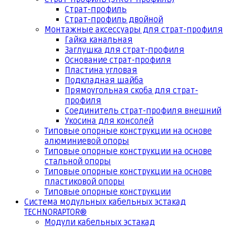
Страт-профиль
Страт-профиль двойной
Монтажные аксессуары для страт-профиля
Гайка канальная
Заглушка для страт-профиля
Основание страт-профиля
Пластина угловая
Подкладная шайба
Прямоугольная скоба для страт-
профиля
Соединитель страт-профиля внешний
Укосина для консолей
Типовые опорные конструкции на основе
алюминиевой опоры
Типовые опорные конструкции на основе
стальной опоры
Типовые опорные конструкции на основе
пластиковой опоры
Типовые опорные конструкции
Система модульных кабельных эстакад
TECHNORAPTOR®
Модули кабельных эстакад