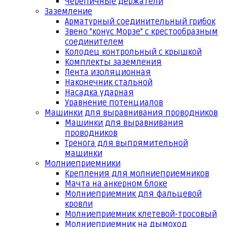
Черепичные держатели
Заземление
Арматурный соединительный грибок
Звено "конус Морзе" с крестообразным
соединителем
Колодец контрольный с крышкой
Комплекты заземления
Лента изоляционная
Наконечник стальной
Насадка ударная
Уравнение потенциалов
Машинки для выравнивания проводников
Машинки для выравнивания
проводников
Тренога для выпрямительной
машинки
Молниеприемники
Крепления для молниеприемников
Мачта на анкерном блоке
Молниеприемник для фальцевой
кровли
Молниеприемник клетевой-тросовый
Молниеприемник на дымоход