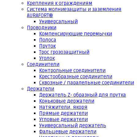
Крепления к ограждениям
Система молниезащиты и заземления
AURAFORT®
Универсальный
Проводники
Компенсирующие перемычки
Полоса
Пруток
Трос грозозащитный
Уголок
Соединители
Контрольные соединители
Крестообразные соединители
Сквозные / паралельные соединители
Держатели
Держатель Z- образный для прутка
Коньковые держатели
Натяжители, якоря
Прямые держатели
Угловые держатели
Универсальный держатель
Фальцевые держатели