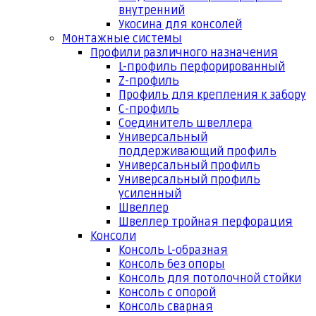
внутренний
Укосина для консолей
Монтажные системы
Профили различного назначения
L-профиль перфорированный
Z-профиль
Профиль для крепления к забору
С-профиль
Соединитель швеллера
Универсальный
поддерживающий профиль
Универсальный профиль
Универсальный профиль
усиленный
Швеллер
Швеллер тройная перфорация
Консоли
Консоль L-образная
Консоль без опоры
Консоль для потолочной стойки
Консоль с опорой
Консоль сварная