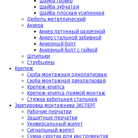
Шайба гровер
Шайба зубчатая
Шайба плоская усиленная
Дюбель металлический
Анкера
Анкер латунный разрезной
Анкер стальной забивной
Анкерный болт
Анкерный болт с гайкой
Шпильки
Струбцины
Крепеж
Скоба монтажная однолапковая
Скоба монтажная двухлапковая
Крепеж-клипса
Крепеж-клипса прямой монтаж
Стяжка кабельная стальная
Экипировка монтажника ЭКСПЕРТ
Рабочие перчатки
Защитные перчатки
Универсальный жилет
Сигнальный жилет
Сумка-скрутка для инструментов