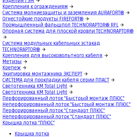
Изделия ГЭМ
Крепления к ограждениям
Система молниезащиты и заземления AURAFORT®
Огнестойкие продукты FIREFORT®
Промышленный фальшпол TECHNORAPTOR® RFL
Опорная система для плоской кровли TECHNORAPTOR®
Система модульных кабельных эстакад
TECHNORAPTOR®
Крепления для высоковольтного кабеля
Метизы
Крепеж
Экипировка монтажника ЭКСПЕРТ
СИСТЕМА для прокладки кабеля серии ПЛАСТ
Светотехника КМ Total Light
Светотехника КМ Total Light
Перфорированный лоток "Быстрый монтаж ПЛЮС"
Неперфорированный лоток "Быстрый монтаж ПЛЮС"
Перфорированный лоток "Стандарт ПЛЮС"
Неперфорированный лоток "Стандарт ПЛЮС"
Крышка лотка "ПЛЮС"
Крышка лотка