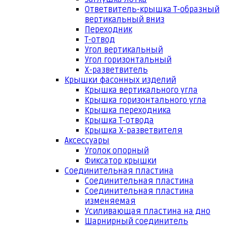
Ответвитель-крышка Т-образный
вертикальный вниз
Переходник
Т-отвод
Угол вертикальный
Угол горизонтальный
Х-разветвитель
Крышки фасонных изделий
Крышка вертикального угла
Крышка горизонтального угла
Крышка переходника
Крышка Т-отвода
Крышка Х-разветвителя
Аксессуары
Уголок опорный
Фиксатор крышки
Соединительная пластина
Соединительная пластина
Соединительная пластина
изменяемая
Усиливающая пластина на дно
Шарнирный соединитель