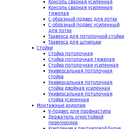
Консоль сварная усиленная
Консоль сварная усиленная
тяжелая
С-образный подвес для лотка
С-образный подвес усиленный
для лотка
Траверса для потолочной стойки
Траверса для шпильки
Стойки
Стойка потолочная
Стойка потолочная тяжелая
Стойка потолочная усиленная
Универсальная потолочная
стойка
Универсальная потолочная
стойка двойная усиленная
Универсальная потолочная
стойка усиленная
Монтажные изделия
V-подвес для профнастила
Держатель огнестойкой
перегородки
Крепление к двутавровой балке