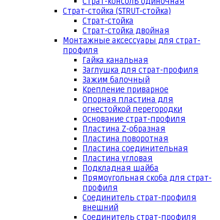
Страт-консоль одиночная
Страт-стойка (STRUT-стойка)
Страт-стойка
Страт-стойка двойная
Монтажные аксессуары для страт-
профиля
Гайка канальная
Заглушка для страт-профиля
Зажим балочный
Крепление приварное
Опорная пластина для
огнестойкой перегородки
Основание страт-профиля
Пластина Z-образная
Пластина поворотная
Пластина соединительная
Пластина угловая
Подкладная шайба
Прямоугольная скоба для страт-
профиля
Соединитель страт-профиля
внешний
Соединитель страт-профиля