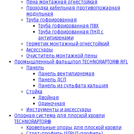
Пена монтажная огнестойкая
Проходка кабельная противопожарная
модульная
Труба гофрированная
Труба гофрированная ПВХ
Труба гофрированная ПНД с
антипиренами
Герметик монтажный огнестойкий
Аксессуары
Очиститель монтажной пены
Промышленный фальшпол TECHNORAPTOR® RFL
Панель
Панель вентилируемая
Панель ДСП
Панель из сульфата кальция
Стойка
Двойная
Одиночная
Инструменты и аксессуары
Опорная система для плоской кровли
TECHNORAPTOR®
Кровельные опоры для плоской кровли
Страт-профиль (STRUT-профиль)