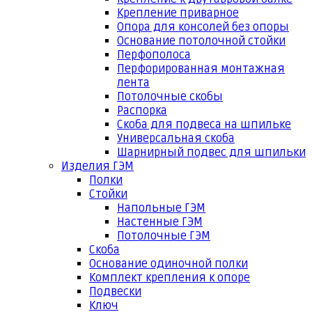
Крепление приварное
Опора для консолей без опоры
Основание потолочной стойки
Перфополоса
Перфорированная монтажная
лента
Потолочные скобы
Распорка
Скоба для подвеса на шпильке
Универсальная скоба
Шарнирный подвес для шпильки
Изделия ГЭМ
Полки
Стойки
Напольные ГЭМ
Настенные ГЭМ
Потолочные ГЭМ
Скоба
Основание одиночной полки
Комплект крепления к опоре
Подвески
Ключ