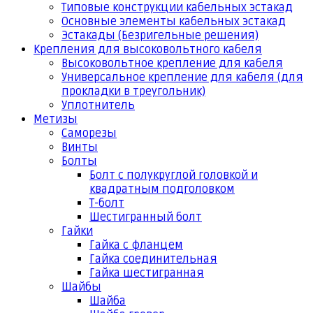
Типовые конструкции кабельных эстакад
Основные элементы кабельных эстакад
Эстакады (Безригельные решения)
Крепления для высоковольтного кабеля
Высоковольтное крепление для кабеля
Универсальное крепление для кабеля (для
прокладки в треугольник)
Уплотнитель
Метизы
Саморезы
Винты
Болты
Болт с полукруглой головкой и
квадратным подголовком
Т-болт
Шестигранный болт
Гайки
Гайка с фланцем
Гайка соединительная
Гайка шестигранная
Шайбы
Шайба