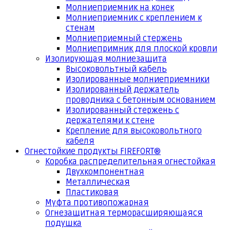
Молниеприемник на конек
Молниеприемник с креплением к
стенам
Молниеприемный стержень
Молниепримник для плоской кровли
Изолирующая молниезащита
Высоковольтный кабель
Изолированные молниеприемники
Изолированный держатель
проводника с бетонным основанием
Изолированный стержень с
держателями к стене
Крепление для высоковольтного
кабеля
Огнестойкие продукты FIREFORT®
Коробка распределительная огнестойкая
Двухкомпонентная
Металлическая
Пластиковая
Муфта противопожарная
Огнезащитная терморасширяющаяся
подушка