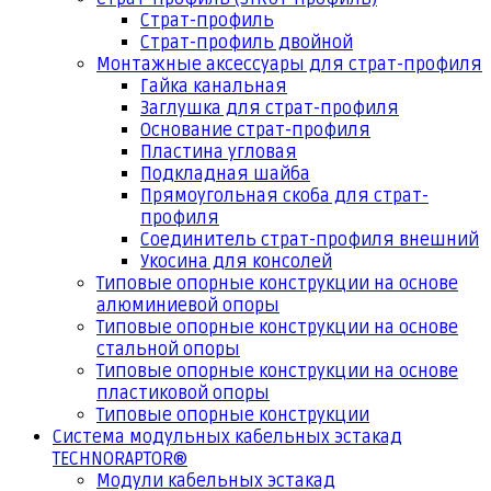
Страт-профиль
Страт-профиль двойной
Монтажные аксессуары для страт-профиля
Гайка канальная
Заглушка для страт-профиля
Основание страт-профиля
Пластина угловая
Подкладная шайба
Прямоугольная скоба для страт-
профиля
Соединитель страт-профиля внешний
Укосина для консолей
Типовые опорные конструкции на основе
алюминиевой опоры
Типовые опорные конструкции на основе
стальной опоры
Типовые опорные конструкции на основе
пластиковой опоры
Типовые опорные конструкции
Система модульных кабельных эстакад
TECHNORAPTOR®
Модули кабельных эстакад