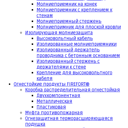
Молниеприемник на конек
Молниеприемник с креплением к
стенам
Молниеприемный стержень
Молниепримник для плоской кровли
Изолирующая молниезащита
Высоковольтный кабель
Изолированные молниеприемники
Изолированный держатель
проводника с бетонным основанием
Изолированный стержень с
держателями к стене
Крепление для высоковольтного
кабеля
Огнестойкие продукты FIREFORT®
Коробка распределительная огнестойкая
Двухкомпонентная
Металлическая
Пластиковая
Муфта противопожарная
Огнезащитная терморасширяющаяся
подушка