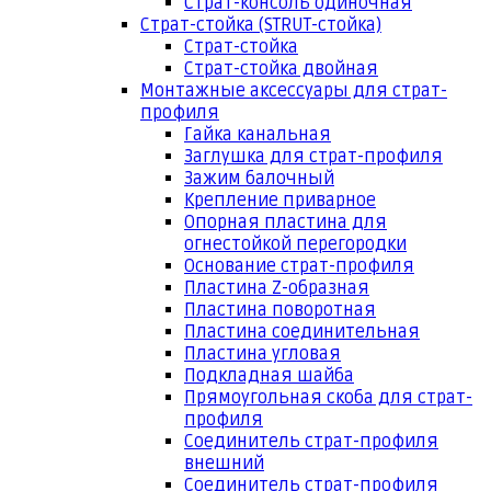
Страт-консоль одиночная
Страт-стойка (STRUT-стойка)
Страт-стойка
Страт-стойка двойная
Монтажные аксессуары для страт-
профиля
Гайка канальная
Заглушка для страт-профиля
Зажим балочный
Крепление приварное
Опорная пластина для
огнестойкой перегородки
Основание страт-профиля
Пластина Z-образная
Пластина поворотная
Пластина соединительная
Пластина угловая
Подкладная шайба
Прямоугольная скоба для страт-
профиля
Соединитель страт-профиля
внешний
Соединитель страт-профиля