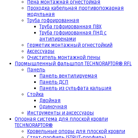
Пена монтажная огнестойкая
Проходка кабельная противопожарная
модульная
Труба гофрированная
Труба гофрированная ПВХ
Труба гофрированная ПНД с
антипиренами
Герметик монтажный огнестойкий
Аксессуары
Очиститель монтажной пены
Промышленный фальшпол TECHNORAPTOR® RFL
Панель
Панель вентилируемая
Панель ДСП
Панель из сульфата кальция
Стойка
Двойная
Одиночная
Инструменты и аксессуары
Опорная система для плоской кровли
TECHNORAPTOR®
Кровельные опоры для плоской кровли
Страт-профиль (STRUT-профиль)