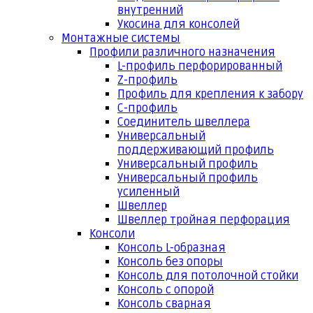
внутренний
Укосина для консолей
Монтажные системы
Профили различного назначения
L-профиль перфорированный
Z-профиль
Профиль для крепления к забору
С-профиль
Соединитель швеллера
Универсальный
поддерживающий профиль
Универсальный профиль
Универсальный профиль
усиленный
Швеллер
Швеллер тройная перфорация
Консоли
Консоль L-образная
Консоль без опоры
Консоль для потолочной стойки
Консоль с опорой
Консоль сварная