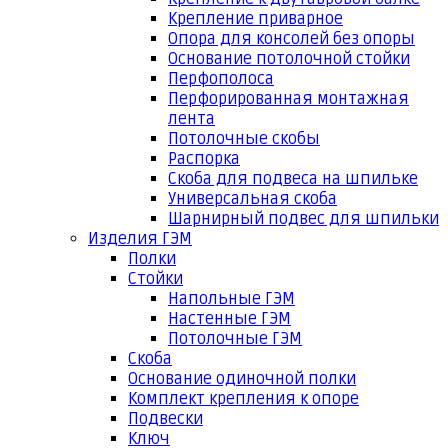
Крепление приварное
Опора для консолей без опоры
Основание потолочной стойки
Перфополоса
Перфорированная монтажная
лента
Потолочные скобы
Распорка
Скоба для подвеса на шпильке
Универсальная скоба
Шарнирный подвес для шпильки
Изделия ГЭМ
Полки
Стойки
Напольные ГЭМ
Настенные ГЭМ
Потолочные ГЭМ
Скоба
Основание одиночной полки
Комплект крепления к опоре
Подвески
Ключ