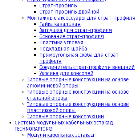
Страт-профиль
Страт-профиль двойной
Монтажные аксессуары для страт-профиля
Гайка канальная
Заглушка для страт-профиля
Основание страт-профиля
Пластина угловая
Подкладная шайба
Прямоугольная скоба для страт-
профиля
Соединитель страт-профиля внешний
Укосина для консолей
Типовые опорные конструкции на основе
алюминиевой опоры
Типовые опорные конструкции на основе
стальной опоры
Типовые опорные конструкции на основе
пластиковой опоры
Типовые опорные конструкции
Система модульных кабельных эстакад
TECHNORAPTOR®
Модули кабельных эстакад