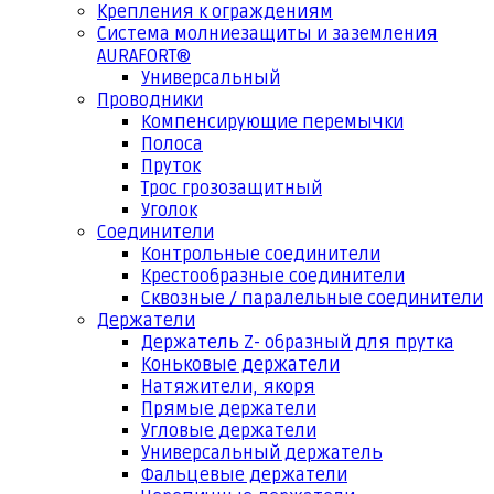
Крепления к ограждениям
Система молниезащиты и заземления
AURAFORT®
Универсальный
Проводники
Компенсирующие перемычки
Полоса
Пруток
Трос грозозащитный
Уголок
Соединители
Контрольные соединители
Крестообразные соединители
Сквозные / паралельные соединители
Держатели
Держатель Z- образный для прутка
Коньковые держатели
Натяжители, якоря
Прямые держатели
Угловые держатели
Универсальный держатель
Фальцевые держатели