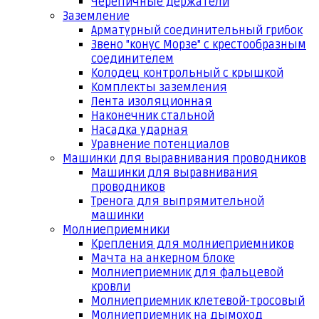
Черепичные держатели
Заземление
Арматурный соединительный грибок
Звено "конус Морзе" с крестообразным
соединителем
Колодец контрольный с крышкой
Комплекты заземления
Лента изоляционная
Наконечник стальной
Насадка ударная
Уравнение потенциалов
Машинки для выравнивания проводников
Машинки для выравнивания
проводников
Тренога для выпрямительной
машинки
Молниеприемники
Крепления для молниеприемников
Мачта на анкерном блоке
Молниеприемник для фальцевой
кровли
Молниеприемник клетевой-тросовый
Молниеприемник на дымоход