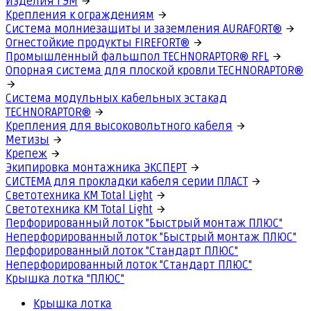
Изделия ГЭМ
Крепления к ограждениям
Система молниезащиты и заземления AURAFORT®
Огнестойкие продукты FIREFORT®
Промышленный фальшпол TECHNORAPTOR® RFL
Опорная система для плоской кровли TECHNORAPTOR®
Система модульных кабельных эстакад
TECHNORAPTOR®
Крепления для высоковольтного кабеля
Метизы
Крепеж
Экипировка монтажника ЭКСПЕРТ
СИСТЕМА для прокладки кабеля серии ПЛАСТ
Светотехника КМ Total Light
Светотехника КМ Total Light
Перфорированный лоток "Быстрый монтаж ПЛЮС"
Неперфорированный лоток "Быстрый монтаж ПЛЮС"
Перфорированный лоток "Стандарт ПЛЮС"
Неперфорированный лоток "Стандарт ПЛЮС"
Крышка лотка "ПЛЮС"
Крышка лотка