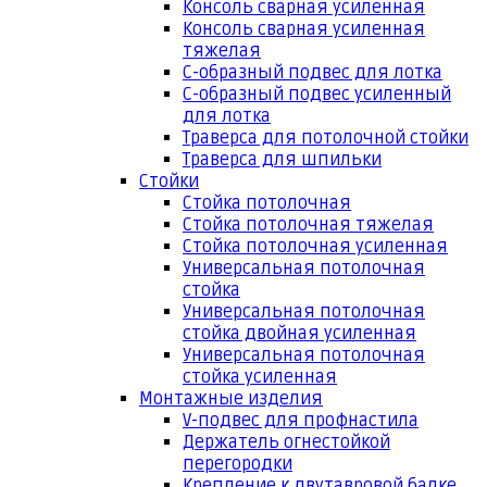
Консоль сварная усиленная
Консоль сварная усиленная
тяжелая
С-образный подвес для лотка
С-образный подвес усиленный
для лотка
Траверса для потолочной стойки
Траверса для шпильки
Стойки
Стойка потолочная
Стойка потолочная тяжелая
Стойка потолочная усиленная
Универсальная потолочная
стойка
Универсальная потолочная
стойка двойная усиленная
Универсальная потолочная
стойка усиленная
Монтажные изделия
V-подвес для профнастила
Держатель огнестойкой
перегородки
Крепление к двутавровой балке