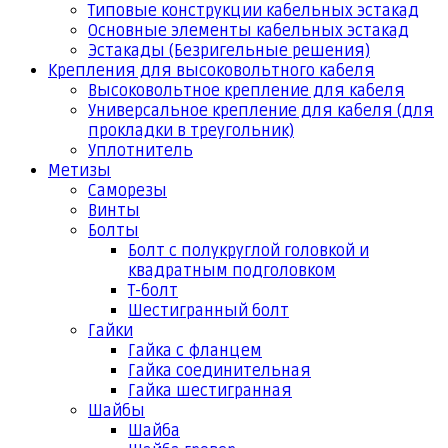
Типовые конструкции кабельных эстакад
Основные элементы кабельных эстакад
Эстакады (Безригельные решения)
Крепления для высоковольтного кабеля
Высоковольтное крепление для кабеля
Универсальное крепление для кабеля (для
прокладки в треугольник)
Уплотнитель
Метизы
Саморезы
Винты
Болты
Болт с полукруглой головкой и
квадратным подголовком
Т-болт
Шестигранный болт
Гайки
Гайка с фланцем
Гайка соединительная
Гайка шестигранная
Шайбы
Шайба