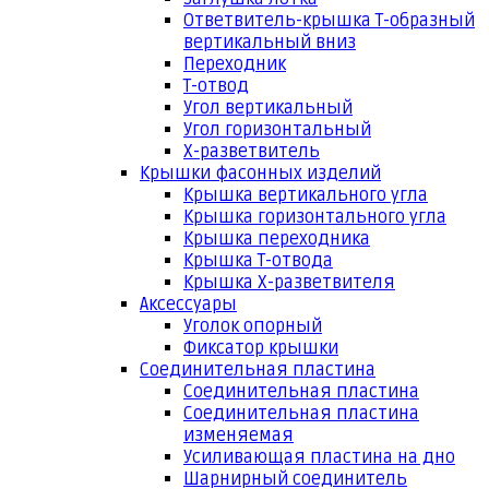
Ответвитель-крышка Т-образный
вертикальный вниз
Переходник
Т-отвод
Угол вертикальный
Угол горизонтальный
Х-разветвитель
Крышки фасонных изделий
Крышка вертикального угла
Крышка горизонтального угла
Крышка переходника
Крышка Т-отвода
Крышка Х-разветвителя
Аксессуары
Уголок опорный
Фиксатор крышки
Соединительная пластина
Соединительная пластина
Соединительная пластина
изменяемая
Усиливающая пластина на дно
Шарнирный соединитель