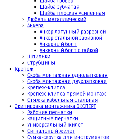
Шайба гровер
Шайба зубчатая
Шайба плоская усиленная
Дюбель металлический
Анкера
Анкер латунный разрезной
Анкер стальной забивной
Анкерный болт
Анкерный болт с гайкой
Шпильки
Струбцины
Крепеж
Скоба монтажная однолапковая
Скоба монтажная двухлапковая
Крепеж-клипса
Крепеж-клипса прямой монтаж
Стяжка кабельная стальная
Экипировка монтажника ЭКСПЕРТ
Рабочие перчатки
Защитные перчатки
Универсальный жилет
Сигнальный жилет
Сумка-скрутка для инструментов