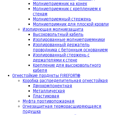
Молниеприемник на конек
Молниеприемник с креплением к
стенам
Молниеприемный стержень
Молниепримник для плоской кровли
Изолирующая молниезащита
Высоковольтный кабель
Изолированные молниеприемники
Изолированный держатель
проводника с бетонным основанием
Изолированный стержень с
держателями к стене
Крепление для высоковольтного
кабеля
Огнестойкие продукты FIREFORT®
Коробка распределительная огнестойкая
Двухкомпонентная
Металлическая
Пластиковая
Муфта противопожарная
Огнезащитная терморасширяющаяся
подушка