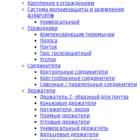
Крепления к ограждениям
Система молниезащиты и заземления
AURAFORT®
Универсальный
Проводники
Компенсирующие перемычки
Полоса
Пруток
Трос грозозащитный
Уголок
Соединители
Контрольные соединители
Крестообразные соединители
Сквозные / паралельные соединители
Держатели
Держатель Z- образный для прутка
Коньковые держатели
Натяжители, якоря
Прямые держатели
Угловые держатели
Универсальный держатель
Фальцевые держатели