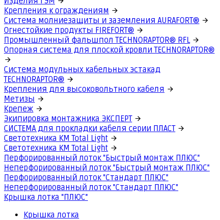
Изделия ГЭМ
Крепления к ограждениям
Система молниезащиты и заземления AURAFORT®
Огнестойкие продукты FIREFORT®
Промышленный фальшпол TECHNORAPTOR® RFL
Опорная система для плоской кровли TECHNORAPTOR®
Система модульных кабельных эстакад
TECHNORAPTOR®
Крепления для высоковольтного кабеля
Метизы
Крепеж
Экипировка монтажника ЭКСПЕРТ
СИСТЕМА для прокладки кабеля серии ПЛАСТ
Светотехника КМ Total Light
Светотехника КМ Total Light
Перфорированный лоток "Быстрый монтаж ПЛЮС"
Неперфорированный лоток "Быстрый монтаж ПЛЮС"
Перфорированный лоток "Стандарт ПЛЮС"
Неперфорированный лоток "Стандарт ПЛЮС"
Крышка лотка "ПЛЮС"
Крышка лотка