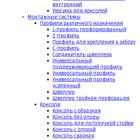
внутренний
Укосина для консолей
Монтажные системы
Профили различного назначения
L-профиль перфорированный
Z-профиль
Профиль для крепления к забору
С-профиль
Соединитель швеллера
Универсальный
поддерживающий профиль
Универсальный профиль
Универсальный профиль
усиленный
Швеллер
Швеллер тройная перфорация
Консоли
Консоль L-образная
Консоль без опоры
Консоль для потолочной стойки
Консоль с опорой
Консоль сварная