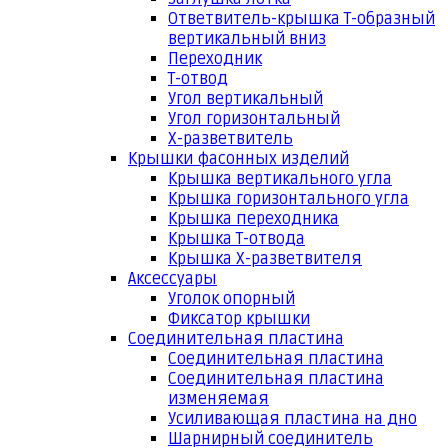
Ответвитель-крышка Т-образный
вертикальный вниз
Переходник
Т-отвод
Угол вертикальный
Угол горизонтальный
Х-разветвитель
Крышки фасонных изделий
Крышка вертикального угла
Крышка горизонтального угла
Крышка переходника
Крышка Т-отвода
Крышка Х-разветвителя
Аксессуары
Уголок опорный
Фиксатор крышки
Соединительная пластина
Соединительная пластина
Соединительная пластина
изменяемая
Усиливающая пластина на дно
Шарнирный соединитель