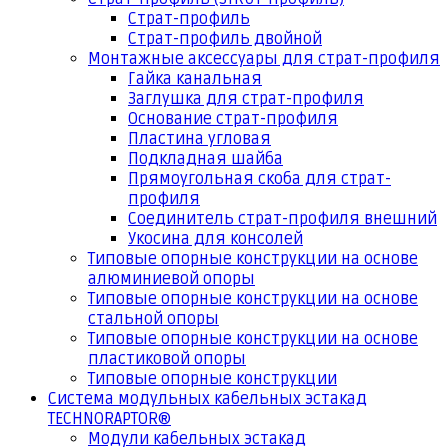
Страт-профиль
Страт-профиль двойной
Монтажные аксессуары для страт-профиля
Гайка канальная
Заглушка для страт-профиля
Основание страт-профиля
Пластина угловая
Подкладная шайба
Прямоугольная скоба для страт-
профиля
Соединитель страт-профиля внешний
Укосина для консолей
Типовые опорные конструкции на основе
алюминиевой опоры
Типовые опорные конструкции на основе
стальной опоры
Типовые опорные конструкции на основе
пластиковой опоры
Типовые опорные конструкции
Система модульных кабельных эстакад
TECHNORAPTOR®
Модули кабельных эстакад