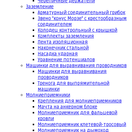
Черепичные держатели
Заземление
Арматурный соединительный грибок
Звено "конус Морзе" с крестообразным
соединителем
Колодец контрольный с крышкой
Комплекты заземления
Лента изоляционная
Наконечник стальной
Насадка ударная
Уравнение потенциалов
Машинки для выравнивания проводников
Машинки для выравнивания
проводников
Тренога для выпрямительной
машинки
Молниеприемники
Крепления для молниеприемников
Мачта на анкерном блоке
Молниеприемник для фальцевой
кровли
Молниеприемник клетевой-тросовый
Молниеприемник на дымоход