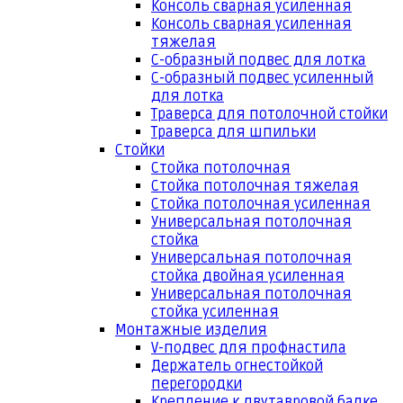
Консоль сварная усиленная
Консоль сварная усиленная
тяжелая
С-образный подвес для лотка
С-образный подвес усиленный
для лотка
Траверса для потолочной стойки
Траверса для шпильки
Стойки
Стойка потолочная
Стойка потолочная тяжелая
Стойка потолочная усиленная
Универсальная потолочная
стойка
Универсальная потолочная
стойка двойная усиленная
Универсальная потолочная
стойка усиленная
Монтажные изделия
V-подвес для профнастила
Держатель огнестойкой
перегородки
Крепление к двутавровой балке