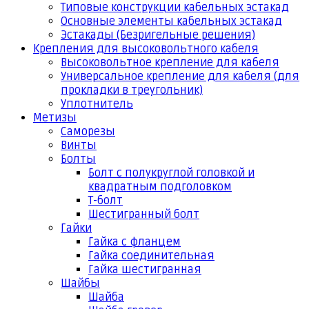
Типовые конструкции кабельных эстакад
Основные элементы кабельных эстакад
Эстакады (Безригельные решения)
Крепления для высоковольтного кабеля
Высоковольтное крепление для кабеля
Универсальное крепление для кабеля (для
прокладки в треугольник)
Уплотнитель
Метизы
Саморезы
Винты
Болты
Болт с полукруглой головкой и
квадратным подголовком
Т-болт
Шестигранный болт
Гайки
Гайка с фланцем
Гайка соединительная
Гайка шестигранная
Шайбы
Шайба