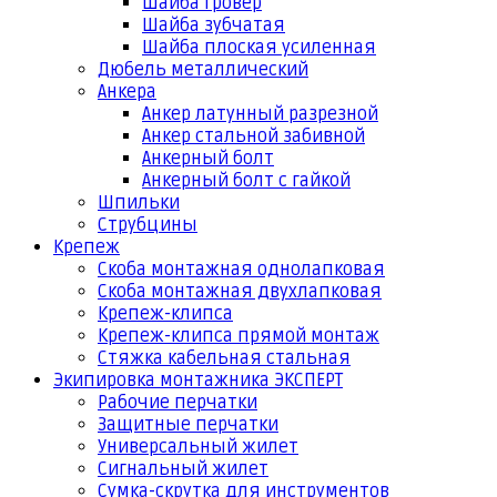
Шайба гровер
Шайба зубчатая
Шайба плоская усиленная
Дюбель металлический
Анкера
Анкер латунный разрезной
Анкер стальной забивной
Анкерный болт
Анкерный болт с гайкой
Шпильки
Струбцины
Крепеж
Скоба монтажная однолапковая
Скоба монтажная двухлапковая
Крепеж-клипса
Крепеж-клипса прямой монтаж
Стяжка кабельная стальная
Экипировка монтажника ЭКСПЕРТ
Рабочие перчатки
Защитные перчатки
Универсальный жилет
Сигнальный жилет
Сумка-скрутка для инструментов