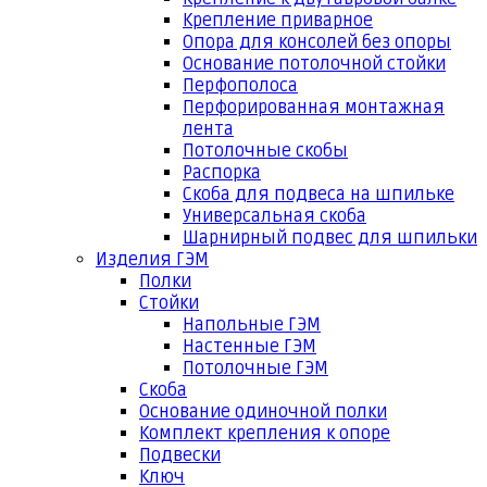
Крепление приварное
Опора для консолей без опоры
Основание потолочной стойки
Перфополоса
Перфорированная монтажная
лента
Потолочные скобы
Распорка
Скоба для подвеса на шпильке
Универсальная скоба
Шарнирный подвес для шпильки
Изделия ГЭМ
Полки
Стойки
Напольные ГЭМ
Настенные ГЭМ
Потолочные ГЭМ
Скоба
Основание одиночной полки
Комплект крепления к опоре
Подвески
Ключ