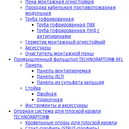
Пена монтажная огнестойкая
Проходка кабельная противопожарная
модульная
Труба гофрированная
Труба гофрированная ПВХ
Труба гофрированная ПНД с
антипиренами
Герметик монтажный огнестойкий
Аксессуары
Очиститель монтажной пены
Промышленный фальшпол TECHNORAPTOR® RFL
Панель
Панель вентилируемая
Панель ДСП
Панель из сульфата кальция
Стойка
Двойная
Одиночная
Инструменты и аксессуары
Опорная система для плоской кровли
TECHNORAPTOR®
Кровельные опоры для плоской кровли
Страт-профиль (STRUT-профиль)