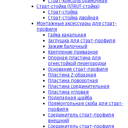
Страт-консоль одиночная
Страт-стойка (STRUT-стойка)
Страт-стойка
Страт-стойка двойная
Монтажные аксессуары для страт-
профиля
Гайка канальная
Заглушка для страт-профиля
Зажим балочный
Крепление приварное
Опорная пластина для
огнестойкой перегородки
Основание страт-профиля
Пластина Z-образная
Пластина поворотная
Пластина соединительная
Пластина угловая
Подкладная шайба
Прямоугольная скоба для страт-
профиля
Соединитель страт-профиля
внешний
Соединитель страт-профиля