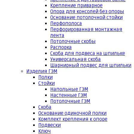
Крепление приварное
Опора для консолей без опоры
Основание потолочной стойки
Перфополоса
Перфорированная монтажная
лента
Потолочные скобы
Распорка
Скоба для подвеса на шпильке
Универсальная скоба
Шарнирный подвес для шпильки
Изделия ГЭМ
Полки
Стойки
Напольные ГЭМ
Настенные ГЭМ
Потолочные ГЭМ
Скоба
Основание одиночной полки
Комплект крепления к опоре
Подвески
Ключ