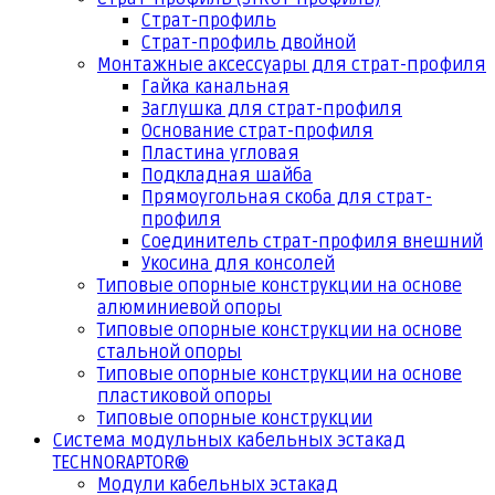
Страт-профиль
Страт-профиль двойной
Монтажные аксессуары для страт-профиля
Гайка канальная
Заглушка для страт-профиля
Основание страт-профиля
Пластина угловая
Подкладная шайба
Прямоугольная скоба для страт-
профиля
Соединитель страт-профиля внешний
Укосина для консолей
Типовые опорные конструкции на основе
алюминиевой опоры
Типовые опорные конструкции на основе
стальной опоры
Типовые опорные конструкции на основе
пластиковой опоры
Типовые опорные конструкции
Система модульных кабельных эстакад
TECHNORAPTOR®
Модули кабельных эстакад