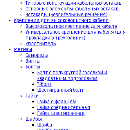
Типовые конструкции кабельных эстакад
Основные элементы кабельных эстакад
Эстакады (Безригельные решения)
Крепления для высоковольтного кабеля
Высоковольтное крепление для кабеля
Универсальное крепление для кабеля (для
прокладки в треугольник)
Уплотнитель
Метизы
Саморезы
Винты
Болты
Болт с полукруглой головкой и
квадратным подголовком
Т-болт
Шестигранный болт
Гайки
Гайка с фланцем
Гайка соединительная
Гайка шестигранная
Шайбы
Шайба