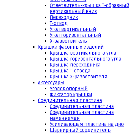
Ответвитель-крышка Т-образный
вертикальный вниз
Переходник
Т-отвод
Угол вертикальный
Угол горизонтальный
Х-разветвитель
Крышки фасонных изделий
Крышка вертикального угла
Крышка горизонтального угла
Крышка переходника
Крышка Т-отвода
Крышка Х-разветвителя
Аксессуары
Уголок опорный
Фиксатор крышки
Соединительная пластина
Соединительная пластина
Соединительная пластина
изменяемая
Усиливающая пластина на дно
Шарнирный соединитель