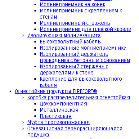
Молниеприемник на конек
Молниеприемник с креплением к
стенам
Молниеприемный стержень
Молниепримник для плоской кровли
Изолирующая молниезащита
Высоковольтный кабель
Изолированные молниеприемники
Изолированный держатель
проводника с бетонным основанием
Изолированный стержень с
держателями к стене
Крепление для высоковольтного
кабеля
Огнестойкие продукты FIREFORT®
Коробка распределительная огнестойкая
Двухкомпонентная
Металлическая
Пластиковая
Муфта противопожарная
Огнезащитная терморасширяющаяся
подушка