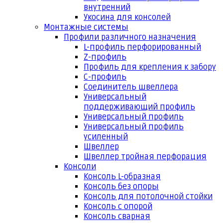
внутренний
Укосина для консолей
Монтажные системы
Профили различного назначения
L-профиль перфорированный
Z-профиль
Профиль для крепления к забору
С-профиль
Соединитель швеллера
Универсальный
поддерживающий профиль
Универсальный профиль
Универсальный профиль
усиленный
Швеллер
Швеллер тройная перфорация
Консоли
Консоль L-образная
Консоль без опоры
Консоль для потолочной стойки
Консоль с опорой
Консоль сварная