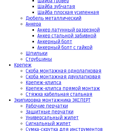
Шайба гровер
Шайба зубчатая
Шайба плоская усиленная
Дюбель металлический
Анкера
Анкер латунный разрезной
Анкер стальной забивной
Анкерный болт
Анкерный болт с гайкой
Шпильки
Струбцины
Крепеж
Скоба монтажная однолапковая
Скоба монтажная двухлапковая
Крепеж-клипса
Крепеж-клипса прямой монтаж
Стяжка кабельная стальная
Экипировка монтажника ЭКСПЕРТ
Рабочие перчатки
Защитные перчатки
Универсальный жилет
Сигнальный жилет
Сумка-скрутка для инструментов