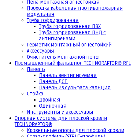
Пена монтажная огнестойкая
Проходка кабельная противопожарная
модульная
Труба гофрированная
Труба гофрированная ПВХ
Труба гофрированная ПНД с
антипиренами
Герметик монтажный огнестойкий
Аксессуары
Очиститель монтажной пены
Промышленный фальшпол TECHNORAPTOR® RFL
Панель
Панель вентилируемая
Панель ДСП
Панель из сульфата кальция
Стойка
Двойная
Одиночная
Инструменты и аксессуары
Опорная система для плоской кровли
TECHNORAPTOR®
Кровельные опоры для плоской кровли
Страт-профиль (STRUT-профиль)