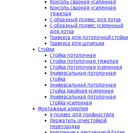
Консоль сварная усиленная
Консоль сварная усиленная
тяжелая
С-образный подвес для лотка
С-образный подвес усиленный
для лотка
Траверса для потолочной стойки
Траверса для шпильки
Стойки
Стойка потолочная
Стойка потолочная тяжелая
Стойка потолочная усиленная
Универсальная потолочная
стойка
Универсальная потолочная
стойка двойная усиленная
Универсальная потолочная
стойка усиленная
Монтажные изделия
V-подвес для профнастила
Держатель огнестойкой
перегородки
Крепление к двутавровой балке