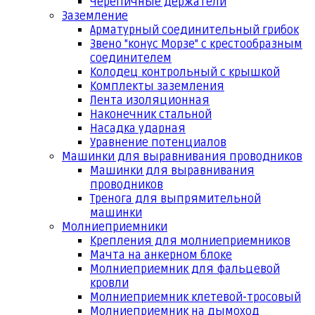
Черепичные держатели
Заземление
Арматурный соединительный грибок
Звено "конус Морзе" с крестообразным
соединителем
Колодец контрольный с крышкой
Комплекты заземления
Лента изоляционная
Наконечник стальной
Насадка ударная
Уравнение потенциалов
Машинки для выравнивания проводников
Машинки для выравнивания
проводников
Тренога для выпрямительной
машинки
Молниеприемники
Крепления для молниеприемников
Мачта на анкерном блоке
Молниеприемник для фальцевой
кровли
Молниеприемник клетевой-тросовый
Молниеприемник на дымоход