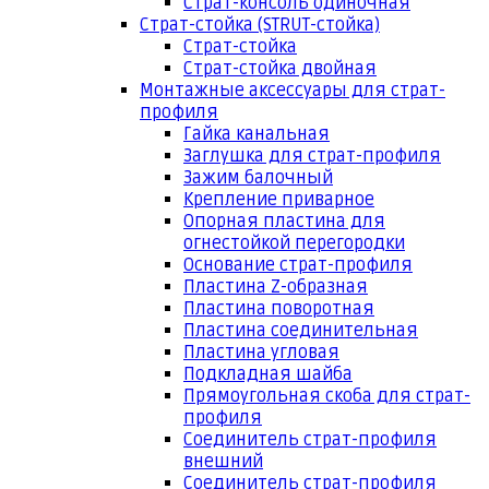
Страт-консоль одиночная
Страт-стойка (STRUT-стойка)
Страт-стойка
Страт-стойка двойная
Монтажные аксессуары для страт-
профиля
Гайка канальная
Заглушка для страт-профиля
Зажим балочный
Крепление приварное
Опорная пластина для
огнестойкой перегородки
Основание страт-профиля
Пластина Z-образная
Пластина поворотная
Пластина соединительная
Пластина угловая
Подкладная шайба
Прямоугольная скоба для страт-
профиля
Соединитель страт-профиля
внешний
Соединитель страт-профиля