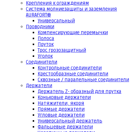
Крепления к ограждениям
Система молниезащиты и заземления
AURAFORT®
Универсальный
Проводники
Компенсирующие перемычки
Полоса
Пруток
Трос грозозащитный
Уголок
Соединители
Контрольные соединители
Крестообразные соединители
Сквозные / паралельные соединители
Держатели
Держатель Z- образный для прутка
Коньковые держатели
Натяжители, якоря
Прямые держатели
Угловые держатели
Универсальный держатель
Фальцевые держатели