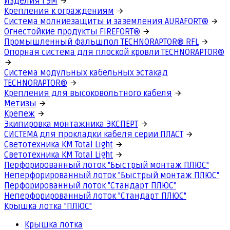
Изделия ГЭМ
Крепления к ограждениям
Система молниезащиты и заземления AURAFORT®
Огнестойкие продукты FIREFORT®
Промышленный фальшпол TECHNORAPTOR® RFL
Опорная система для плоской кровли TECHNORAPTOR®
Система модульных кабельных эстакад
TECHNORAPTOR®
Крепления для высоковольтного кабеля
Метизы
Крепеж
Экипировка монтажника ЭКСПЕРТ
СИСТЕМА для прокладки кабеля серии ПЛАСТ
Светотехника КМ Total Light
Светотехника КМ Total Light
Перфорированный лоток "Быстрый монтаж ПЛЮС"
Неперфорированный лоток "Быстрый монтаж ПЛЮС"
Перфорированный лоток "Стандарт ПЛЮС"
Неперфорированный лоток "Стандарт ПЛЮС"
Крышка лотка "ПЛЮС"
Крышка лотка