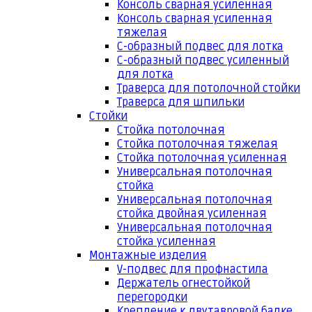
Консоль сварная усиленная
Консоль сварная усиленная
тяжелая
С-образный подвес для лотка
С-образный подвес усиленный
для лотка
Траверса для потолочной стойки
Траверса для шпильки
Стойки
Стойка потолочная
Стойка потолочная тяжелая
Стойка потолочная усиленная
Универсальная потолочная
стойка
Универсальная потолочная
стойка двойная усиленная
Универсальная потолочная
стойка усиленная
Монтажные изделия
V-подвес для профнастила
Держатель огнестойкой
перегородки
Крепление к двутавровой балке