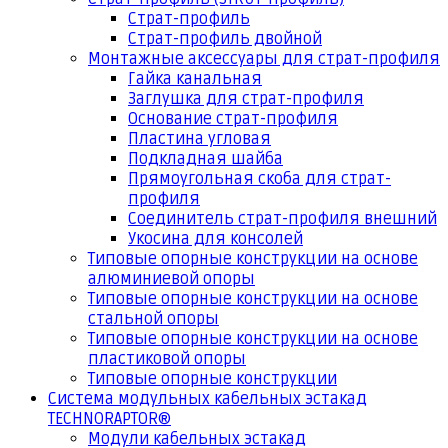
Страт-профиль
Страт-профиль двойной
Монтажные аксессуары для страт-профиля
Гайка канальная
Заглушка для страт-профиля
Основание страт-профиля
Пластина угловая
Подкладная шайба
Прямоугольная скоба для страт-
профиля
Соединитель страт-профиля внешний
Укосина для консолей
Типовые опорные конструкции на основе
алюминиевой опоры
Типовые опорные конструкции на основе
стальной опоры
Типовые опорные конструкции на основе
пластиковой опоры
Типовые опорные конструкции
Система модульных кабельных эстакад
TECHNORAPTOR®
Модули кабельных эстакад