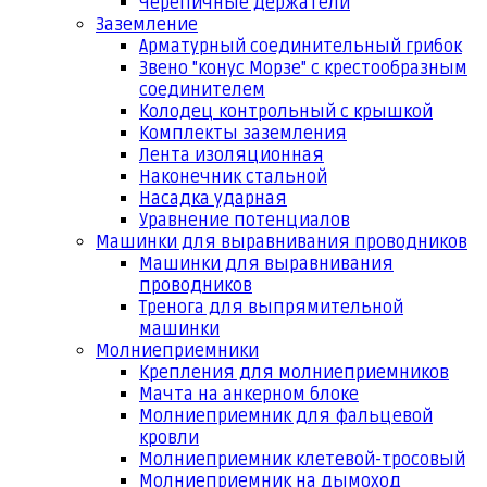
Черепичные держатели
Заземление
Арматурный соединительный грибок
Звено "конус Морзе" с крестообразным
соединителем
Колодец контрольный с крышкой
Комплекты заземления
Лента изоляционная
Наконечник стальной
Насадка ударная
Уравнение потенциалов
Машинки для выравнивания проводников
Машинки для выравнивания
проводников
Тренога для выпрямительной
машинки
Молниеприемники
Крепления для молниеприемников
Мачта на анкерном блоке
Молниеприемник для фальцевой
кровли
Молниеприемник клетевой-тросовый
Молниеприемник на дымоход