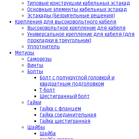
Типовые конструкции кабельных эстакад
Основные элементы кабельных эстакад
Эстакады (Безригельные решения)
Крепления для высоковольтного кабеля
Высоковольтное крепление для кабеля
Универсальное крепление для кабеля (для
прокладки в треугольник)
Уплотнитель
Метизы
Саморезы
Винты
Болты
Болт с полукруглой головкой и
квадратным подголовком
Т-болт
Шестигранный болт
Гайки
Гайка с фланцем
Гайка соединительная
Гайка шестигранная
Шайбы
Шайба