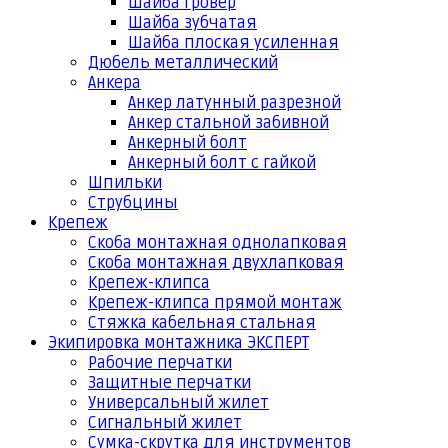
Шайба гровер
Шайба зубчатая
Шайба плоская усиленная
Дюбель металлический
Анкера
Анкер латунный разрезной
Анкер стальной забивной
Анкерный болт
Анкерный болт с гайкой
Шпильки
Струбцины
Крепеж
Скоба монтажная однолапковая
Скоба монтажная двухлапковая
Крепеж-клипса
Крепеж-клипса прямой монтаж
Стяжка кабельная стальная
Экипировка монтажника ЭКСПЕРТ
Рабочие перчатки
Защитные перчатки
Универсальный жилет
Сигнальный жилет
Сумка-скрутка для инструментов