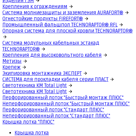
Изделия ГЭМ
Крепления к ограждениям
Система молниезащиты и заземления AURAFORT®
Огнестойкие продукты FIREFORT®
Промышленный фальшпол TECHNORAPTOR® RFL
Опорная система для плоской кровли TECHNORAPTOR®
Система модульных кабельных эстакад
TECHNORAPTOR®
Крепления для высоковольтного кабеля
Метизы
Крепеж
Экипировка монтажника ЭКСПЕРТ
СИСТЕМА для прокладки кабеля серии ПЛАСТ
Светотехника КМ Total Light
Светотехника КМ Total Light
Перфорированный лоток "Быстрый монтаж ПЛЮС"
Неперфорированный лоток "Быстрый монтаж ПЛЮС"
Перфорированный лоток "Стандарт ПЛЮС"
Неперфорированный лоток "Стандарт ПЛЮС"
Крышка лотка "ПЛЮС"
Крышка лотка