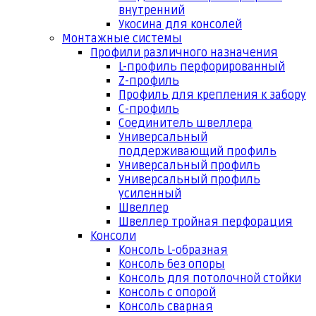
внутренний
Укосина для консолей
Монтажные системы
Профили различного назначения
L-профиль перфорированный
Z-профиль
Профиль для крепления к забору
С-профиль
Соединитель швеллера
Универсальный
поддерживающий профиль
Универсальный профиль
Универсальный профиль
усиленный
Швеллер
Швеллер тройная перфорация
Консоли
Консоль L-образная
Консоль без опоры
Консоль для потолочной стойки
Консоль с опорой
Консоль сварная