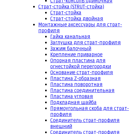
Страт-консоль одиночная
Страт-стойка (STRUT-стойка)
Страт-стойка
Страт-стойка двойная
Монтажные аксессуары для страт-
профиля
Гайка канальная
Заглушка для страт-профиля
Зажим балочный
Крепление приварное
Опорная пластина для
огнестойкой перегородки
Основание страт-профиля
Пластина Z-образная
Пластина поворотная
Пластина соединительная
Пластина угловая
Подкладная шайба
Прямоугольная скоба для страт-
профиля
Соединитель страт-профиля
внешний
Соединитель страт-профиля