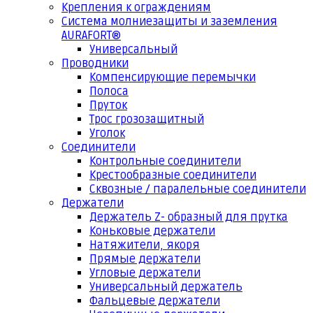
Крепления к ограждениям
Система молниезащиты и заземления
AURAFORT®
Универсальный
Проводники
Компенсирующие перемычки
Полоса
Пруток
Трос грозозащитный
Уголок
Соединители
Контрольные соединители
Крестообразные соединители
Сквозные / паралельные соединители
Держатели
Держатель Z- образный для прутка
Коньковые держатели
Натяжители, якоря
Прямые держатели
Угловые держатели
Универсальный держатель
Фальцевые держатели