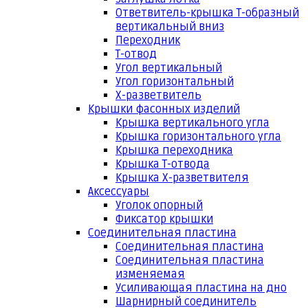
Ответвитель-крышка Т-образный
вертикальный вниз
Переходник
Т-отвод
Угол вертикальный
Угол горизонтальный
Х-разветвитель
Крышки фасонных изделий
Крышка вертикального угла
Крышка горизонтального угла
Крышка переходника
Крышка Т-отвода
Крышка Х-разветвителя
Аксессуары
Уголок опорный
Фиксатор крышки
Соединительная пластина
Соединительная пластина
Соединительная пластина
изменяемая
Усиливающая пластина на дно
Шарнирный соединитель