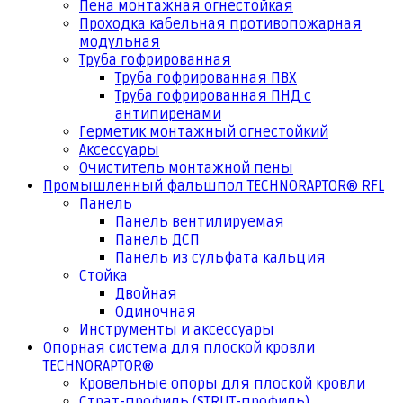
Пена монтажная огнестойкая
Проходка кабельная противопожарная
модульная
Труба гофрированная
Труба гофрированная ПВХ
Труба гофрированная ПНД с
антипиренами
Герметик монтажный огнестойкий
Аксессуары
Очиститель монтажной пены
Промышленный фальшпол TECHNORAPTOR® RFL
Панель
Панель вентилируемая
Панель ДСП
Панель из сульфата кальция
Стойка
Двойная
Одиночная
Инструменты и аксессуары
Опорная система для плоской кровли
TECHNORAPTOR®
Кровельные опоры для плоской кровли
Страт-профиль (STRUT-профиль)