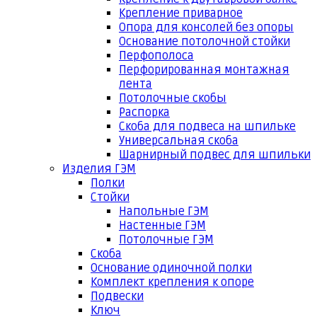
Крепление приварное
Опора для консолей без опоры
Основание потолочной стойки
Перфополоса
Перфорированная монтажная
лента
Потолочные скобы
Распорка
Скоба для подвеса на шпильке
Универсальная скоба
Шарнирный подвес для шпильки
Изделия ГЭМ
Полки
Стойки
Напольные ГЭМ
Настенные ГЭМ
Потолочные ГЭМ
Скоба
Основание одиночной полки
Комплект крепления к опоре
Подвески
Ключ