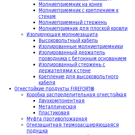
Молниеприемник на конек
Молниеприемник с креплением к
стенам
Молниеприемный стержень
Молниепримник для плоской кровли
Изолирующая молниезащита
Высоковольтный кабель
Изолированные молниеприемники
Изолированный держатель
проводника с бетонным основанием
Изолированный стержень с
держателями к стене
Крепление для высоковольтного
кабеля
Огнестойкие продукты FIREFORT®
Коробка распределительная огнестойкая
Двухкомпонентная
Металлическая
Пластиковая
Муфта противопожарная
Огнезащитная терморасширяющаяся
подушка