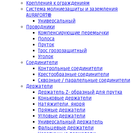
Крепления к ограждениям
Система молниезащиты и заземления
AURAFORT®
Универсальный
Проводники
Компенсирующие перемычки
Полоса
Пруток
Трос грозозащитный
Уголок
Соединители
Контрольные соединители
Крестообразные соединители
Сквозные / паралельные соединители
Держатели
Держатель Z- образный для прутка
Коньковые держатели
Натяжители, якоря
Прямые держатели
Угловые держатели
Универсальный держатель
Фальцевые держатели