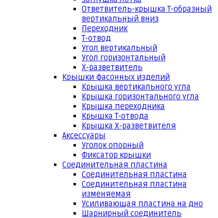
Ответвитель-крышка Т-образный
вертикальный вниз
Переходник
Т-отвод
Угол вертикальный
Угол горизонтальный
Х-разветвитель
Крышки фасонных изделий
Крышка вертикального угла
Крышка горизонтального угла
Крышка переходника
Крышка Т-отвода
Крышка Х-разветвителя
Аксессуары
Уголок опорный
Фиксатор крышки
Соединительная пластина
Соединительная пластина
Соединительная пластина
изменяемая
Усиливающая пластина на дно
Шарнирный соединитель