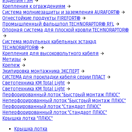
Изделия ГЭМ
Крепления к ограждениям
Система молниезащиты и заземления AURAFORT®
Огнестойкие продукты FIREFORT®
Промышленный фальшпол TECHNORAPTOR® RFL
Опорная система для плоской кровли TECHNORAPTOR®
Система модульных кабельных эстакад
TECHNORAPTOR®
Крепления для высоковольтного кабеля
Метизы
Крепеж
Экипировка монтажника ЭКСПЕРТ
СИСТЕМА для прокладки кабеля серии ПЛАСТ
Светотехника КМ Total Light
Светотехника КМ Total Light
Перфорированный лоток "Быстрый монтаж ПЛЮС"
Неперфорированный лоток "Быстрый монтаж ПЛЮС"
Перфорированный лоток "Стандарт ПЛЮС"
Неперфорированный лоток "Стандарт ПЛЮС"
Крышка лотка "ПЛЮС"
Крышка лотка