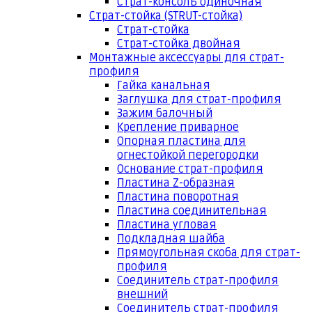
Страт-консоль одиночная
Страт-стойка (STRUT-стойка)
Страт-стойка
Страт-стойка двойная
Монтажные аксессуары для страт-
профиля
Гайка канальная
Заглушка для страт-профиля
Зажим балочный
Крепление приварное
Опорная пластина для
огнестойкой перегородки
Основание страт-профиля
Пластина Z-образная
Пластина поворотная
Пластина соединительная
Пластина угловая
Подкладная шайба
Прямоугольная скоба для страт-
профиля
Соединитель страт-профиля
внешний
Соединитель страт-профиля