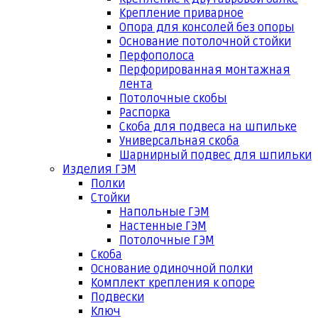
Крепление приварное
Опора для консолей без опоры
Основание потолочной стойки
Перфополоса
Перфорированная монтажная
лента
Потолочные скобы
Распорка
Скоба для подвеса на шпильке
Универсальная скоба
Шарнирный подвес для шпильки
Изделия ГЭМ
Полки
Стойки
Напольные ГЭМ
Настенные ГЭМ
Потолочные ГЭМ
Скоба
Основание одиночной полки
Комплект крепления к опоре
Подвески
Ключ