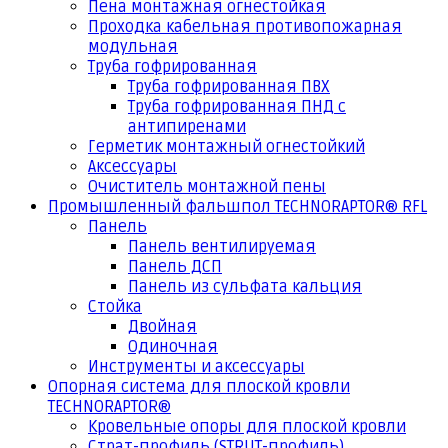
Пена монтажная огнестойкая
Проходка кабельная противопожарная
модульная
Труба гофрированная
Труба гофрированная ПВХ
Труба гофрированная ПНД с
антипиренами
Герметик монтажный огнестойкий
Аксессуары
Очиститель монтажной пены
Промышленный фальшпол TECHNORAPTOR® RFL
Панель
Панель вентилируемая
Панель ДСП
Панель из сульфата кальция
Стойка
Двойная
Одиночная
Инструменты и аксессуары
Опорная система для плоской кровли
TECHNORAPTOR®
Кровельные опоры для плоской кровли
Страт-профиль (STRUT-профиль)