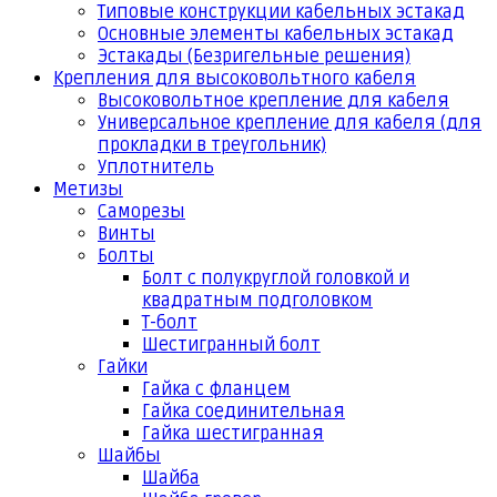
Типовые конструкции кабельных эстакад
Основные элементы кабельных эстакад
Эстакады (Безригельные решения)
Крепления для высоковольтного кабеля
Высоковольтное крепление для кабеля
Универсальное крепление для кабеля (для
прокладки в треугольник)
Уплотнитель
Метизы
Саморезы
Винты
Болты
Болт с полукруглой головкой и
квадратным подголовком
Т-болт
Шестигранный болт
Гайки
Гайка с фланцем
Гайка соединительная
Гайка шестигранная
Шайбы
Шайба