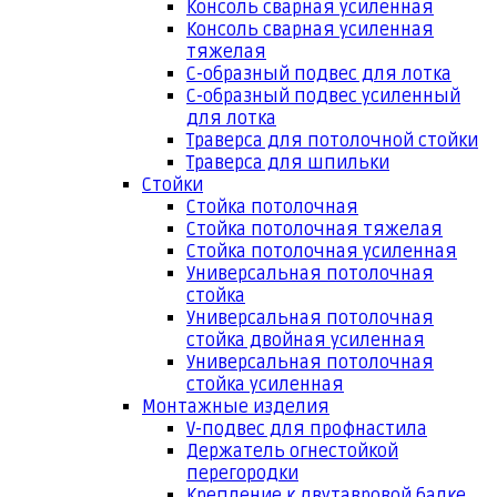
Консоль сварная усиленная
Консоль сварная усиленная
тяжелая
С-образный подвес для лотка
С-образный подвес усиленный
для лотка
Траверса для потолочной стойки
Траверса для шпильки
Стойки
Стойка потолочная
Стойка потолочная тяжелая
Стойка потолочная усиленная
Универсальная потолочная
стойка
Универсальная потолочная
стойка двойная усиленная
Универсальная потолочная
стойка усиленная
Монтажные изделия
V-подвес для профнастила
Держатель огнестойкой
перегородки
Крепление к двутавровой балке