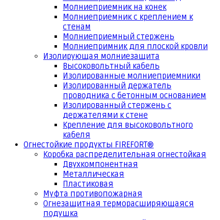
Молниеприемник на конек
Молниеприемник с креплением к
стенам
Молниеприемный стержень
Молниепримник для плоской кровли
Изолирующая молниезащита
Высоковольтный кабель
Изолированные молниеприемники
Изолированный держатель
проводника с бетонным основанием
Изолированный стержень с
держателями к стене
Крепление для высоковольтного
кабеля
Огнестойкие продукты FIREFORT®
Коробка распределительная огнестойкая
Двухкомпонентная
Металлическая
Пластиковая
Муфта противопожарная
Огнезащитная терморасширяющаяся
подушка