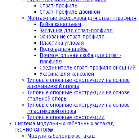
Страт-профиль
Страт-профиль двойной
Монтажные аксессуары для страт-профиля
Гайка канальная
Заглушка для страт-профиля
Основание страт-профиля
Пластина угловая
Подкладная шайба
Прямоугольная скоба для страт-
профиля
Соединитель страт-профиля внешний
Укосина для консолей
Типовые опорные конструкции на основе
алюминиевой опоры
Типовые опорные конструкции на основе
стальной опоры
Типовые опорные конструкции на основе
пластиковой опоры
Типовые опорные конструкции
Система модульных кабельных эстакад
TECHNORAPTOR®
Модули кабельных эстакад