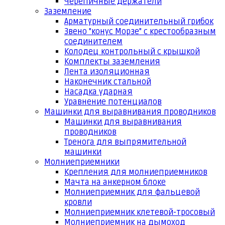
Черепичные держатели
Заземление
Арматурный соединительный грибок
Звено "конус Морзе" с крестообразным
соединителем
Колодец контрольный с крышкой
Комплекты заземления
Лента изоляционная
Наконечник стальной
Насадка ударная
Уравнение потенциалов
Машинки для выравнивания проводников
Машинки для выравнивания
проводников
Тренога для выпрямительной
машинки
Молниеприемники
Крепления для молниеприемников
Мачта на анкерном блоке
Молниеприемник для фальцевой
кровли
Молниеприемник клетевой-тросовый
Молниеприемник на дымоход