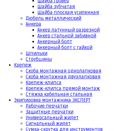
Шайба гровер
Шайба зубчатая
Шайба плоская усиленная
Дюбель металлический
Анкера
Анкер латунный разрезной
Анкер стальной забивной
Анкерный болт
Анкерный болт с гайкой
Шпильки
Струбцины
Крепеж
Скоба монтажная однолапковая
Скоба монтажная двухлапковая
Крепеж-клипса
Крепеж-клипса прямой монтаж
Стяжка кабельная стальная
Экипировка монтажника ЭКСПЕРТ
Рабочие перчатки
Защитные перчатки
Универсальный жилет
Сигнальный жилет
Сумка-скрутка для инструментов