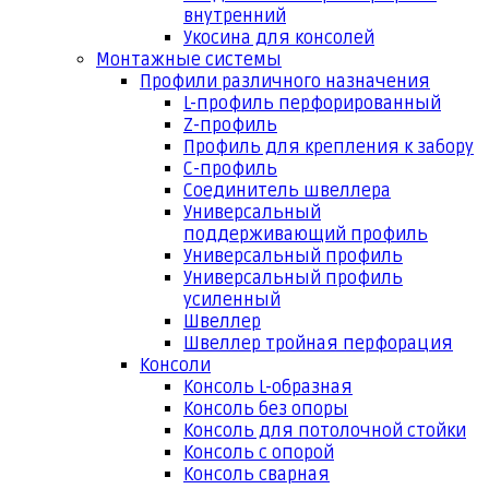
внутренний
Укосина для консолей
Монтажные системы
Профили различного назначения
L-профиль перфорированный
Z-профиль
Профиль для крепления к забору
С-профиль
Соединитель швеллера
Универсальный
поддерживающий профиль
Универсальный профиль
Универсальный профиль
усиленный
Швеллер
Швеллер тройная перфорация
Консоли
Консоль L-образная
Консоль без опоры
Консоль для потолочной стойки
Консоль с опорой
Консоль сварная