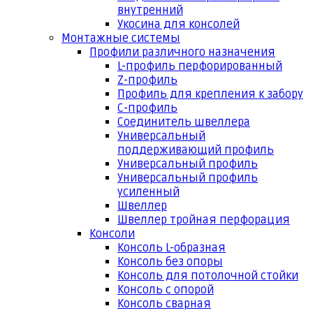
внутренний
Укосина для консолей
Монтажные системы
Профили различного назначения
L-профиль перфорированный
Z-профиль
Профиль для крепления к забору
С-профиль
Соединитель швеллера
Универсальный
поддерживающий профиль
Универсальный профиль
Универсальный профиль
усиленный
Швеллер
Швеллер тройная перфорация
Консоли
Консоль L-образная
Консоль без опоры
Консоль для потолочной стойки
Консоль с опорой
Консоль сварная