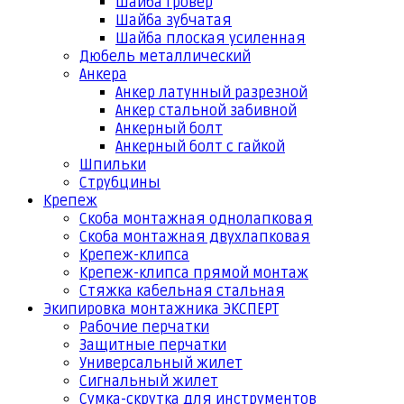
Шайба гровер
Шайба зубчатая
Шайба плоская усиленная
Дюбель металлический
Анкера
Анкер латунный разрезной
Анкер стальной забивной
Анкерный болт
Анкерный болт с гайкой
Шпильки
Струбцины
Крепеж
Скоба монтажная однолапковая
Скоба монтажная двухлапковая
Крепеж-клипса
Крепеж-клипса прямой монтаж
Стяжка кабельная стальная
Экипировка монтажника ЭКСПЕРТ
Рабочие перчатки
Защитные перчатки
Универсальный жилет
Сигнальный жилет
Сумка-скрутка для инструментов