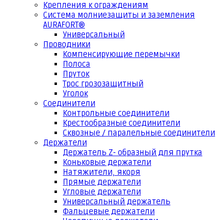
Крепления к ограждениям
Система молниезащиты и заземления
AURAFORT®
Универсальный
Проводники
Компенсирующие перемычки
Полоса
Пруток
Трос грозозащитный
Уголок
Соединители
Контрольные соединители
Крестообразные соединители
Сквозные / паралельные соединители
Держатели
Держатель Z- образный для прутка
Коньковые держатели
Натяжители, якоря
Прямые держатели
Угловые держатели
Универсальный держатель
Фальцевые держатели