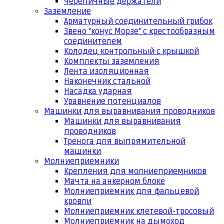
Черепичные держатели
Заземление
Арматурный соединительный грибок
Звено "конус Морзе" с крестообразным
соединителем
Колодец контрольный с крышкой
Комплекты заземления
Лента изоляционная
Наконечник стальной
Насадка ударная
Уравнение потенциалов
Машинки для выравнивания проводников
Машинки для выравнивания
проводников
Тренога для выпрямительной
машинки
Молниеприемники
Крепления для молниеприемников
Мачта на анкерном блоке
Молниеприемник для фальцевой
кровли
Молниеприемник клетевой-тросовый
Молниеприемник на дымоход