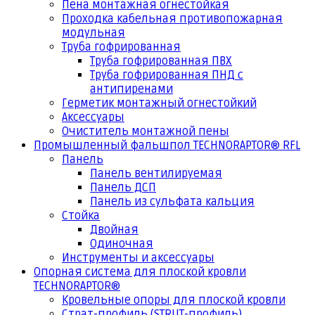
Пена монтажная огнестойкая
Проходка кабельная противопожарная
модульная
Труба гофрированная
Труба гофрированная ПВХ
Труба гофрированная ПНД с
антипиренами
Герметик монтажный огнестойкий
Аксессуары
Очиститель монтажной пены
Промышленный фальшпол TECHNORAPTOR® RFL
Панель
Панель вентилируемая
Панель ДСП
Панель из сульфата кальция
Стойка
Двойная
Одиночная
Инструменты и аксессуары
Опорная система для плоской кровли
TECHNORAPTOR®
Кровельные опоры для плоской кровли
Страт-профиль (STRUT-профиль)