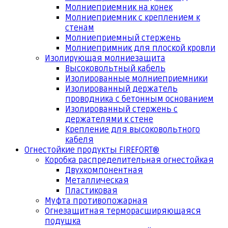
Молниеприемник на конек
Молниеприемник с креплением к
стенам
Молниеприемный стержень
Молниепримник для плоской кровли
Изолирующая молниезащита
Высоковольтный кабель
Изолированные молниеприемники
Изолированный держатель
проводника с бетонным основанием
Изолированный стержень с
держателями к стене
Крепление для высоковольтного
кабеля
Огнестойкие продукты FIREFORT®
Коробка распределительная огнестойкая
Двухкомпонентная
Металлическая
Пластиковая
Муфта противопожарная
Огнезащитная терморасширяющаяся
подушка