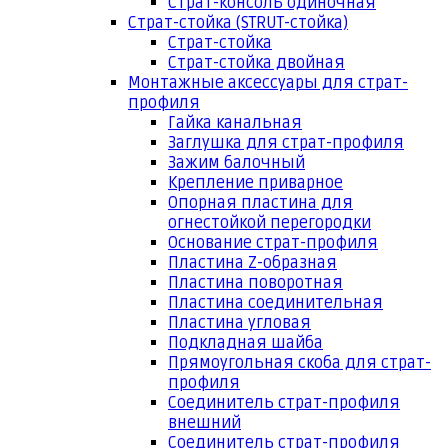
Страт-консоль одиночная
Страт-стойка (STRUT-стойка)
Страт-стойка
Страт-стойка двойная
Монтажные аксессуары для страт-
профиля
Гайка канальная
Заглушка для страт-профиля
Зажим балочный
Крепление приварное
Опорная пластина для
огнестойкой перегородки
Основание страт-профиля
Пластина Z-образная
Пластина поворотная
Пластина соединительная
Пластина угловая
Подкладная шайба
Прямоугольная скоба для страт-
профиля
Соединитель страт-профиля
внешний
Соединитель страт-профиля