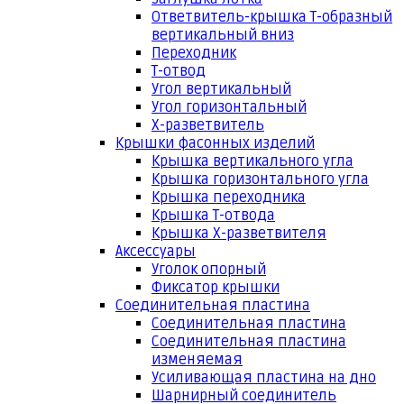
Ответвитель-крышка Т-образный
вертикальный вниз
Переходник
Т-отвод
Угол вертикальный
Угол горизонтальный
Х-разветвитель
Крышки фасонных изделий
Крышка вертикального угла
Крышка горизонтального угла
Крышка переходника
Крышка Т-отвода
Крышка Х-разветвителя
Аксессуары
Уголок опорный
Фиксатор крышки
Соединительная пластина
Соединительная пластина
Соединительная пластина
изменяемая
Усиливающая пластина на дно
Шарнирный соединитель