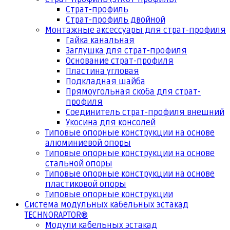
Страт-профиль
Страт-профиль двойной
Монтажные аксессуары для страт-профиля
Гайка канальная
Заглушка для страт-профиля
Основание страт-профиля
Пластина угловая
Подкладная шайба
Прямоугольная скоба для страт-
профиля
Соединитель страт-профиля внешний
Укосина для консолей
Типовые опорные конструкции на основе
алюминиевой опоры
Типовые опорные конструкции на основе
стальной опоры
Типовые опорные конструкции на основе
пластиковой опоры
Типовые опорные конструкции
Система модульных кабельных эстакад
TECHNORAPTOR®
Модули кабельных эстакад