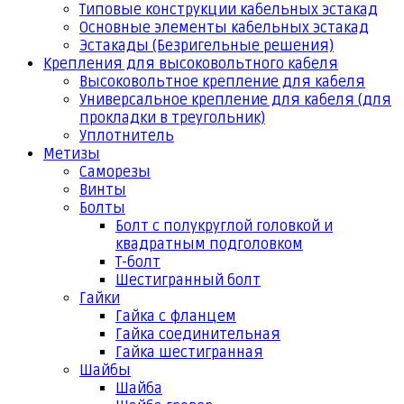
Типовые конструкции кабельных эстакад
Основные элементы кабельных эстакад
Эстакады (Безригельные решения)
Крепления для высоковольтного кабеля
Высоковольтное крепление для кабеля
Универсальное крепление для кабеля (для
прокладки в треугольник)
Уплотнитель
Метизы
Саморезы
Винты
Болты
Болт с полукруглой головкой и
квадратным подголовком
Т-болт
Шестигранный болт
Гайки
Гайка с фланцем
Гайка соединительная
Гайка шестигранная
Шайбы
Шайба