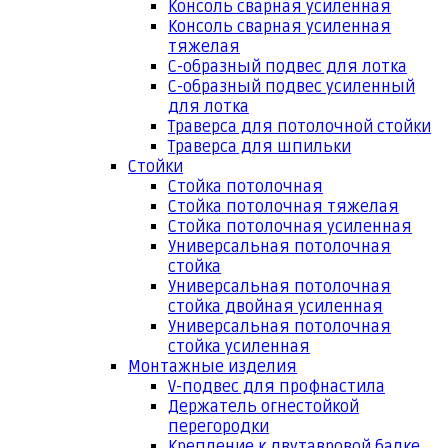
Консоль сварная усиленная
Консоль сварная усиленная
тяжелая
С-образный подвес для лотка
С-образный подвес усиленный
для лотка
Траверса для потолочной стойки
Траверса для шпильки
Стойки
Стойка потолочная
Стойка потолочная тяжелая
Стойка потолочная усиленная
Универсальная потолочная
стойка
Универсальная потолочная
стойка двойная усиленная
Универсальная потолочная
стойка усиленная
Монтажные изделия
V-подвес для профнастила
Держатель огнестойкой
перегородки
Крепление к двутавровой балке