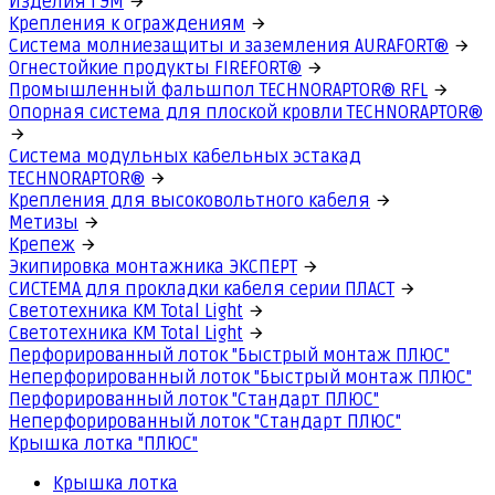
Изделия ГЭМ
Крепления к ограждениям
Система молниезащиты и заземления AURAFORT®
Огнестойкие продукты FIREFORT®
Промышленный фальшпол TECHNORAPTOR® RFL
Опорная система для плоской кровли TECHNORAPTOR®
Система модульных кабельных эстакад
TECHNORAPTOR®
Крепления для высоковольтного кабеля
Метизы
Крепеж
Экипировка монтажника ЭКСПЕРТ
СИСТЕМА для прокладки кабеля серии ПЛАСТ
Светотехника КМ Total Light
Светотехника КМ Total Light
Перфорированный лоток "Быстрый монтаж ПЛЮС"
Неперфорированный лоток "Быстрый монтаж ПЛЮС"
Перфорированный лоток "Стандарт ПЛЮС"
Неперфорированный лоток "Стандарт ПЛЮС"
Крышка лотка "ПЛЮС"
Крышка лотка