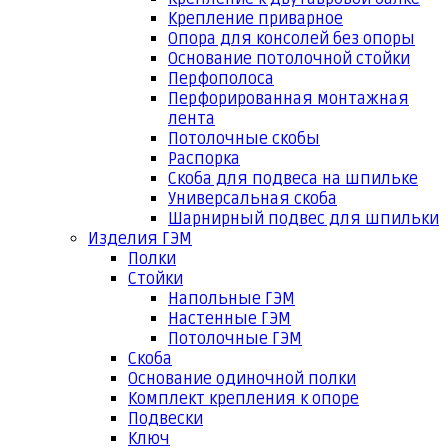
Крепление приварное
Опора для консолей без опоры
Основание потолочной стойки
Перфополоса
Перфорированная монтажная
лента
Потолочные скобы
Распорка
Скоба для подвеса на шпильке
Универсальная скоба
Шарнирный подвес для шпильки
Изделия ГЭМ
Полки
Стойки
Напольные ГЭМ
Настенные ГЭМ
Потолочные ГЭМ
Скоба
Основание одиночной полки
Комплект крепления к опоре
Подвески
Ключ