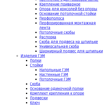
Крепление приварное
Опора для консолей без опоры
Основание потолочной стойки
Перфополоса
Перфорированная монтажная
лента
Потолочные скобы
Распорка
Скоба для подвеса на шпильке
Универсальная скоба
Шарнирный подвес для шпильки
Изделия ГЭМ
Полки
Стойки
Напольные ГЭМ
Настенные ГЭМ
Потолочные ГЭМ
Скоба
Основание одиночной полки
Комплект крепления к опоре
Подвески
Ключ