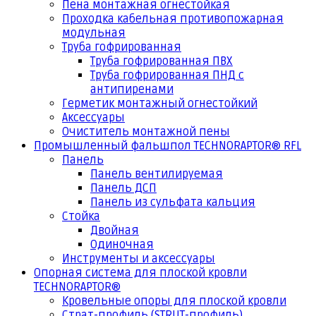
Пена монтажная огнестойкая
Проходка кабельная противопожарная
модульная
Труба гофрированная
Труба гофрированная ПВХ
Труба гофрированная ПНД с
антипиренами
Герметик монтажный огнестойкий
Аксессуары
Очиститель монтажной пены
Промышленный фальшпол TECHNORAPTOR® RFL
Панель
Панель вентилируемая
Панель ДСП
Панель из сульфата кальция
Стойка
Двойная
Одиночная
Инструменты и аксессуары
Опорная система для плоской кровли
TECHNORAPTOR®
Кровельные опоры для плоской кровли
Страт-профиль (STRUT-профиль)