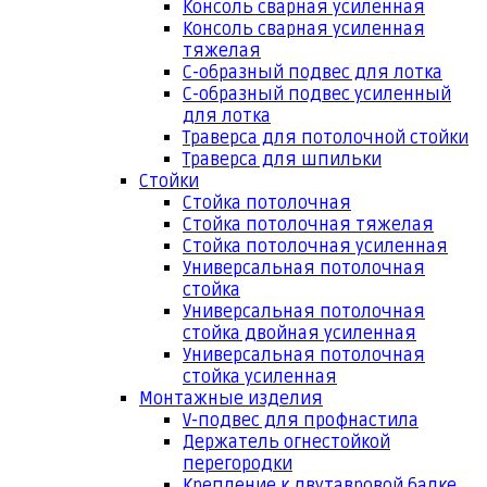
Консоль сварная усиленная
Консоль сварная усиленная
тяжелая
С-образный подвес для лотка
С-образный подвес усиленный
для лотка
Траверса для потолочной стойки
Траверса для шпильки
Стойки
Стойка потолочная
Стойка потолочная тяжелая
Стойка потолочная усиленная
Универсальная потолочная
стойка
Универсальная потолочная
стойка двойная усиленная
Универсальная потолочная
стойка усиленная
Монтажные изделия
V-подвес для профнастила
Держатель огнестойкой
перегородки
Крепление к двутавровой балке