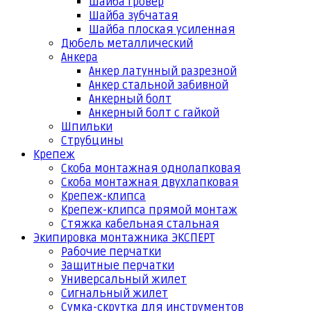
Шайба гровер
Шайба зубчатая
Шайба плоская усиленная
Дюбель металлический
Анкера
Анкер латунный разрезной
Анкер стальной забивной
Анкерный болт
Анкерный болт с гайкой
Шпильки
Струбцины
Крепеж
Скоба монтажная однолапковая
Скоба монтажная двухлапковая
Крепеж-клипса
Крепеж-клипса прямой монтаж
Стяжка кабельная стальная
Экипировка монтажника ЭКСПЕРТ
Рабочие перчатки
Защитные перчатки
Универсальный жилет
Сигнальный жилет
Сумка-скрутка для инструментов