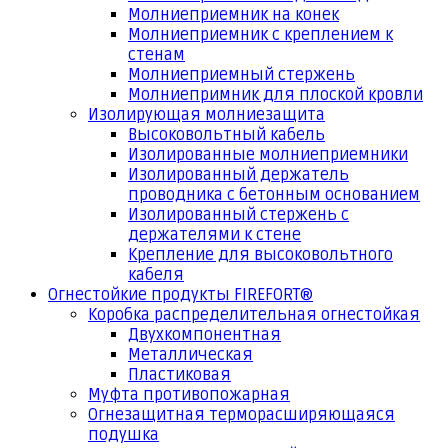
Молниеприемник на конек
Молниеприемник с креплением к
стенам
Молниеприемный стержень
Молниепримник для плоской кровли
Изолирующая молниезащита
Высоковольтный кабель
Изолированные молниеприемники
Изолированный держатель
проводника с бетонным основанием
Изолированный стержень с
держателями к стене
Крепление для высоковольтного
кабеля
Огнестойкие продукты FIREFORT®
Коробка распределительная огнестойкая
Двухкомпонентная
Металлическая
Пластиковая
Муфта противопожарная
Огнезащитная терморасширяющаяся
подушка