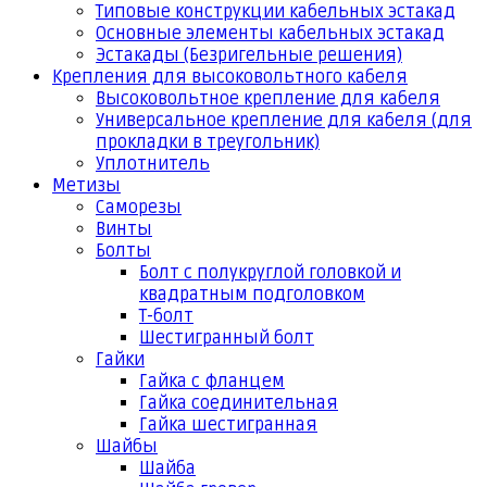
Типовые конструкции кабельных эстакад
Основные элементы кабельных эстакад
Эстакады (Безригельные решения)
Крепления для высоковольтного кабеля
Высоковольтное крепление для кабеля
Универсальное крепление для кабеля (для
прокладки в треугольник)
Уплотнитель
Метизы
Саморезы
Винты
Болты
Болт с полукруглой головкой и
квадратным подголовком
Т-болт
Шестигранный болт
Гайки
Гайка с фланцем
Гайка соединительная
Гайка шестигранная
Шайбы
Шайба