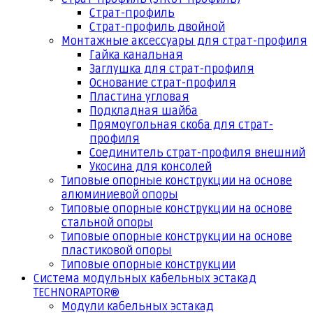
Страт-профиль
Страт-профиль двойной
Монтажные аксессуары для страт-профиля
Гайка канальная
Заглушка для страт-профиля
Основание страт-профиля
Пластина угловая
Подкладная шайба
Прямоугольная скоба для страт-
профиля
Соединитель страт-профиля внешний
Укосина для консолей
Типовые опорные конструкции на основе
алюминиевой опоры
Типовые опорные конструкции на основе
стальной опоры
Типовые опорные конструкции на основе
пластиковой опоры
Типовые опорные конструкции
Система модульных кабельных эстакад
TECHNORAPTOR®
Модули кабельных эстакад