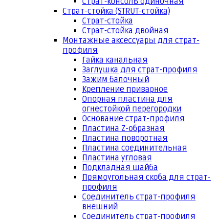
Страт-консоль одиночная
Страт-стойка (STRUT-стойка)
Страт-стойка
Страт-стойка двойная
Монтажные аксессуары для страт-
профиля
Гайка канальная
Заглушка для страт-профиля
Зажим балочный
Крепление приварное
Опорная пластина для
огнестойкой перегородки
Основание страт-профиля
Пластина Z-образная
Пластина поворотная
Пластина соединительная
Пластина угловая
Подкладная шайба
Прямоугольная скоба для страт-
профиля
Соединитель страт-профиля
внешний
Соединитель страт-профиля