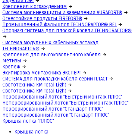
Изделия ГЭМ
Крепления к ограждениям
Система молниезащиты и заземления AURAFORT®
Огнестойкие продукты FIREFORT®
Промышленный фальшпол TECHNORAPTOR® RFL
Опорная система для плоской кровли TECHNORAPTOR®
Система модульных кабельных эстакад
TECHNORAPTOR®
Крепления для высоковольтного кабеля
Метизы
Крепеж
Экипировка монтажника ЭКСПЕРТ
СИСТЕМА для прокладки кабеля серии ПЛАСТ
Светотехника КМ Total Light
Светотехника КМ Total Light
Перфорированный лоток "Быстрый монтаж ПЛЮС"
Неперфорированный лоток "Быстрый монтаж ПЛЮС"
Перфорированный лоток "Стандарт ПЛЮС"
Неперфорированный лоток "Стандарт ПЛЮС"
Крышка лотка "ПЛЮС"
Крышка лотка