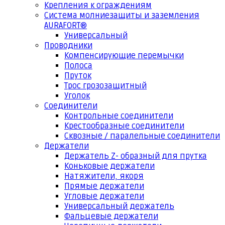
Крепления к ограждениям
Система молниезащиты и заземления
AURAFORT®
Универсальный
Проводники
Компенсирующие перемычки
Полоса
Пруток
Трос грозозащитный
Уголок
Соединители
Контрольные соединители
Крестообразные соединители
Сквозные / паралельные соединители
Держатели
Держатель Z- образный для прутка
Коньковые держатели
Натяжители, якоря
Прямые держатели
Угловые держатели
Универсальный держатель
Фальцевые держатели