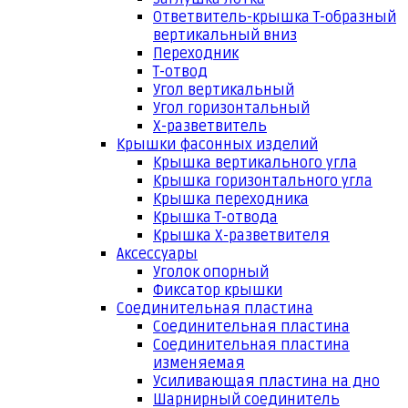
Ответвитель-крышка Т-образный
вертикальный вниз
Переходник
Т-отвод
Угол вертикальный
Угол горизонтальный
Х-разветвитель
Крышки фасонных изделий
Крышка вертикального угла
Крышка горизонтального угла
Крышка переходника
Крышка Т-отвода
Крышка Х-разветвителя
Аксессуары
Уголок опорный
Фиксатор крышки
Соединительная пластина
Соединительная пластина
Соединительная пластина
изменяемая
Усиливающая пластина на дно
Шарнирный соединитель