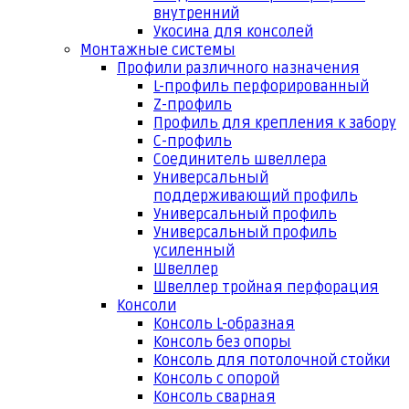
внутренний
Укосина для консолей
Монтажные системы
Профили различного назначения
L-профиль перфорированный
Z-профиль
Профиль для крепления к забору
С-профиль
Соединитель швеллера
Универсальный
поддерживающий профиль
Универсальный профиль
Универсальный профиль
усиленный
Швеллер
Швеллер тройная перфорация
Консоли
Консоль L-образная
Консоль без опоры
Консоль для потолочной стойки
Консоль с опорой
Консоль сварная