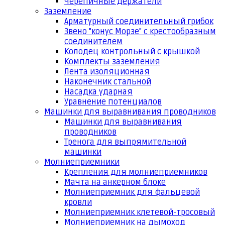
Черепичные держатели
Заземление
Арматурный соединительный грибок
Звено "конус Морзе" с крестообразным
соединителем
Колодец контрольный с крышкой
Комплекты заземления
Лента изоляционная
Наконечник стальной
Насадка ударная
Уравнение потенциалов
Машинки для выравнивания проводников
Машинки для выравнивания
проводников
Тренога для выпрямительной
машинки
Молниеприемники
Крепления для молниеприемников
Мачта на анкерном блоке
Молниеприемник для фальцевой
кровли
Молниеприемник клетевой-тросовый
Молниеприемник на дымоход